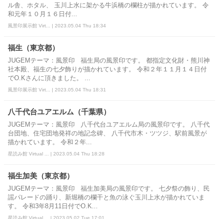
ル舎、ホタル、 玉川上水に架かる牛浜橋の欄柱が描かれています。 令
和元年１０月１６日付...
風景印展示館 Virt... | 2023.05.04 Thu 18:34
福生（東京都）
JUGEMテーマ：風景印 福生局の風景印です。 都指定文化財・熊川神
社本殿、福生の七夕飾りが描かれています。 令和２年１１月１４日付
でO.Kさんに頂きました。 ...
風景印展示館 Virt... | 2023.05.04 Thu 18:31
八千代台ユアエルム（千葉県）
JUGEMテーマ：風景印 八千代台ユアエルム局の風景印です。 八千代
台団地、住宅団地発祥の地記念碑、 八千代市木・ツツジ、駅前風景が
描かれています。 令和２年...
星読み館 Virtual ... | 2023.05.04 Thu 18:28
福生加美（東京都）
JUGEMテーマ：風景印 福生加美局の風景印です。 七夕祭の飾り、民
謡パレードの踊り、新堀橋の欄干と魚の泳ぐ玉川上水が描かれていま
す。 令和3年8月11日付でO.K...
星読み館 Virtual ... | 2023.05.02 Tue 17:01