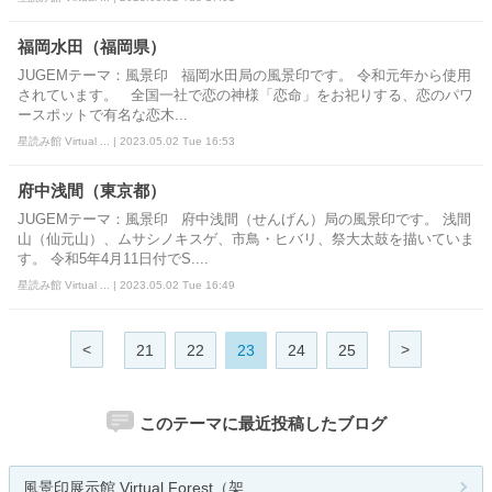
福岡水田（福岡県）
JUGEMテーマ：風景印 福岡水田局の風景印です。 令和元年から使用
されています。 全国一社で恋の神様「恋命」をお祀りする、恋のパワ
ースポットで有名な恋木...
星読み館 Virtual ... | 2023.05.02 Tue 16:53
府中浅間（東京都）
JUGEMテーマ：風景印 府中浅間（せんげん）局の風景印です。 浅間
山（仙元山）、ムサシノキスゲ、市鳥・ヒバリ、祭大太鼓を描いていま
す。 令和5年4月11日付でS....
星読み館 Virtual ... | 2023.05.02 Tue 16:49
<
>
21
22
23
24
25
このテーマに最近投稿したブログ
風景印展示館 Virtual Forest（架...