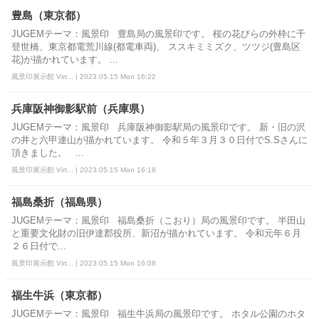
豊島（東京都）
JUGEMテーマ：風景印 豊島局の風景印です。 桜の花びらの外枠に千
登世橋、東京都電荒川線(都電車両)、 ススキミミズク、ツツジ(豊島区
花)が描かれています。 ...
風景印展示館 Virt... | 2023.05.15 Mon 16:22
兵庫阪神御影駅前（兵庫県）
JUGEMテーマ：風景印 兵庫阪神御影駅局の風景印です。 新・旧の沢
の井と六甲連山が描かれています。 令和５年３月３０日付でS.Sさんに
頂きました。 ...
風景印展示館 Virt... | 2023.05.15 Mon 16:18
福島桑折（福島県）
JUGEMテーマ：風景印 福島桑折（こおり）局の風景印です。 半田山
と重要文化財の旧伊達郡役所、新沼が描かれています。 令和元年６月
２６日付で...
風景印展示館 Virt... | 2023.05.15 Mon 16:08
福生牛浜（東京都）
JUGEMテーマ：風景印 福生牛浜局の風景印です。 ホタル公園のホタ