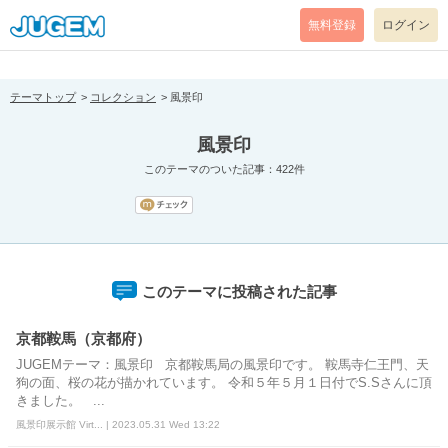
[pear_error: message="Success" code=0 mode=return level=notice
prefix="" info=""]
無料登録
ログイン
テーマトップ
コレクション
風景印
風景印
このテーマのついた記事：422件
このテーマに投稿された記事
京都鞍馬（京都府）
JUGEMテーマ：風景印 京都鞍馬局の風景印です。 鞍馬寺仁王門、天
狗の面、桜の花が描かれています。 令和５年５月１日付でS.Sさんに頂
きました。 ...
風景印展示館 Virt... | 2023.05.31 Wed 13:22