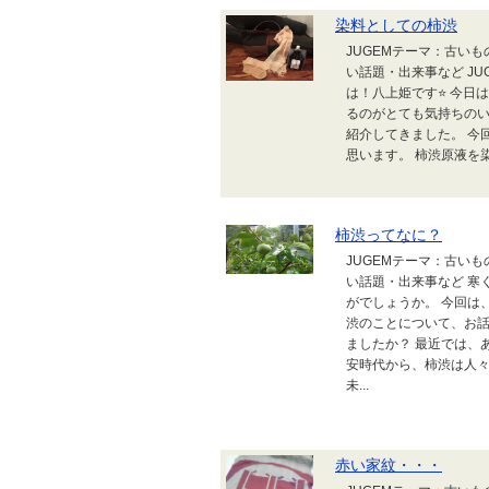
染料としての柿渋
JUGEMテーマ：古いも
い話題・出来事など JUG
は！八上姫です⭐ 今日
るのがとても気持ちのい
紹介してきました。 今
思います。 柿渋原液を
柿渋ってなに？
JUGEMテーマ：古いも
い話題・出来事など 寒
がでしょうか。 今回は
渋のことについて、お話
ましたか？ 最近では、
安時代から、柿渋は人々
未...
赤い家紋・・・