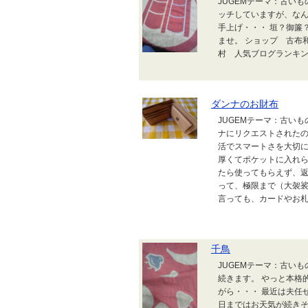
JUGEMテーマ：古い
ッチしていますが、なん
手上げ・・・ 垣？御簾？
ませ。 ショップ 古布
村 人気ブログランキングへ (ads
ダンナのお財布
JUGEMテーマ：古い
ナにリクエストされたの
活でスマートさを大切
厚くてポケットに入れ
たら使ってもらえず、返
って、極限まで（大袈裟
言っても、カードやお札
千鳥
JUGEMテーマ：古い
続きます。 やっと本格
がら・・・ 最近は夫任
日まではお天気が続きそう