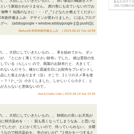
もの。。大切にしていきたいもの。。 赤い家紋の幟旗をステ
あなたのクリ
200.71G
という家紋かわかりません。 虎の巻にも出ていないのでお
御幣？ 知識のなさに・・・(^_^.) どなたか教えてください
和布創作服まふみ デザインが変わりました。 にほんブログ
bygoogle = window.adsbygoogle || []).push({});
Mafumi古布和布創作服まふみ | 2015.09.22 Tue 16:59
もの。。大切にしていきたいもの。。 革を始めてから、ダン
が、『とにかく薄くて小さい財布』でした。 彼は普段の生
にしている（らしい）ので、既製のお財布だと、大きくて、
られないんだそう。確かに昔誕生日にお財布をプレゼントし
品した覚えがあります（泣） そこで、1ミリのヌメ革を使
～？！(~_~;)）小さくしました。しかしいくら小さく、と
が入らないと意味ないので...
Arts＆Crafts Cafe | 2015.09.19 Sat 15:56
もの。。大切にしていきたいもの。。 秋晴れの良いお天気が
的に柿渋染めを・・・ 肌も黒くなってしまうなあ…と思いな
せでしたが、とにかく忙しいので、待っていられない。 火曜
なので柿渋染めを。 年のせいか(^_^;) 何かを一つすると