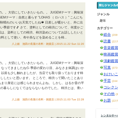
の。。大切にしていきたいもの。。 JUGEMテーマ：興味深
ジャンル
EMテーマ：自然と暮らす ”LOHAS （ ロハス ）” こんにち
趣味
は秋晴れのいいお天気でしたね🍁 日差しが暖かいと、外に出
い季節です🎵 さて、塗料としての柿渋について、何度かご
カテゴリー
回は、染料としての柿渋、柿渋染めについてお話ししたいと
総合
(20
染料として使い、布や糸などを染めることを柿...
読書
(22
八上姫 池田の長屋の衣料・雑貨店 | 2015.11.22 Sun 11:20
音楽鑑
映画鑑
演劇鑑
の。。大切にしていきたいもの。。 JUGEMテーマ：興味深
写真
くなってきましたね💦 季節の変わり目、みなさま体調はいか
(37
、以前も少し触れましたが、当店でも取り扱っております柿
おけい
ししたいと思います。 ところで、柿渋って聞いたことあり
手芸
(24
あまり身近には感じられませんよね。 しかし、はるか昔の平
コレク
の暮らしになくてはならないものでした。 柿渋とは、青い
その他
(
八上姫 池田の長屋の衣料・雑貨店 | 2015.11.03 Tue 22:28
お題
(22
レンタルサーバー