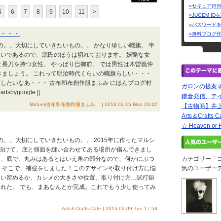
»セキュア(SS
5
6
7
8
9
10
11
>
»JUGEM I
»パスワード
・・・
»無料ブログ
もの。。大切にしていきたいもの。。 かなり珍しい幟旗。 半
いであるので、源氏のほうは切れております。 妖艶な女
と長刀を持つ女性。 やっぱり巴御前。 では男性は木曽義仲
きましょう。 これって明治時代くらいの幟旗らしい・・・
したいなあ・・・ 古布和布創作服まふみ にほんブログ村
ガロンの提案す
dsbygoogle ||...
鎌倉発信、テイクオ
Mafumi古布和布創作服まふみ | 2016.02.15 Mon 23:42
【古物商】井上商店
Arts＆Crafts C
☆ Heaven or 
の。。大切にしていきたいもの。。 2015年に作ったマルシ
続けて、底と側面を縫い合わせてある場所が傷んできまし
は、底で、丸みはあるとはいえ角の部分なので、何かにぶつ
カテゴリー「
 そこで、補強をしました！このデザインや取り付け方に悩
気のユーザー
縫い留めるか、カシメの大きさや位置、取り付け方…試行錯
れた。 でも、まあなんとか完成。これでもう少し使ってみ
Arts＆Crafts Cafe | 2016.02.09 Tue 17:58