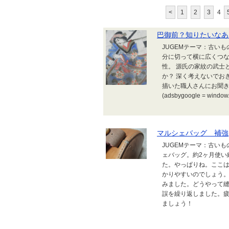
<
1
2
3
4
巴御前？知りたいなあ
JUGEMテーマ：古い
分に切って横に広くつな
性。 源氏の家紋の武士
か？ 深く考えないでお
描いた職人さんにお聞き
(adsbygoogle = window.a
マルシェバッグ 補強
JUGEMテーマ：古いも
ェバッグ。約2ヶ月使い
た。やっぱりね。ここ
かりやすいのでしょう。
みました。どうやって
誤を繰り返しました。疲
ましょう！