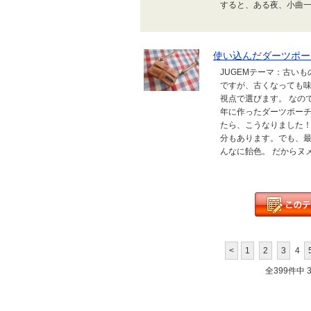
すると、ある夜、小曲一
使い込んだダーツポー
JUGEMテーマ：古い
ですが、古くなっても
視点で選びます。 なの
年に作ったダーツポーチ
たら、こうなりました！
分もあります。でも、
んなに飴色。 だからヌメ
<
1
2
3
4
全399件中 31