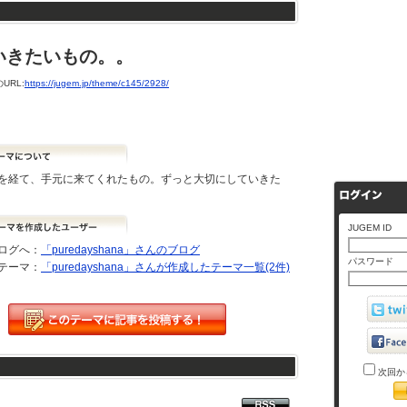
いきたいもの。。
URL:
https://jugem.jp/theme/c145/2928/
を経て、手元に来てくれたもの。ずっと大切にしていきた
JUGEM ID
ログへ：
「puredayshana」さんのブログ
パスワード
テーマ：
「puredayshana」さんが作成したテーマ一覧(2件)
次回か