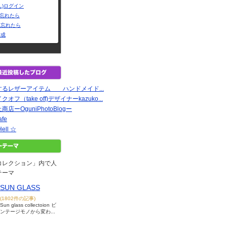
L)ログイン
Dを忘れたら
を忘れたら
作成
るレザーアイテム ハンドメイド...
フ（take off)デザイナーkazuko...
ーOguniPhotoBlogー
afe
Hell ☆
コレクション」内で人
テーマ
SUN GLASS
(1802件の記事)
Sun glass collectoion ビ
ンテージモノから変わ...