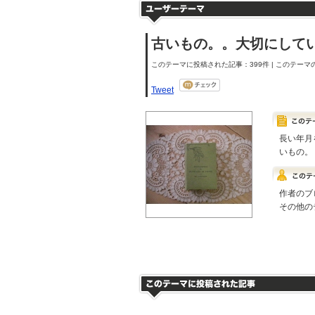
古いもの。。大切にして
このテーマに投稿された記事：399件 | このテーマの
Tweet
長い年月
いもの。
作者のブ
その他の