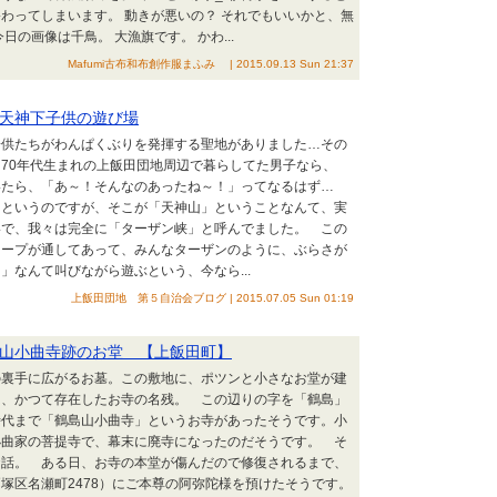
わってしまいます。 動きが悪いの？ それでもいいかと、無
日の画像は千鳥。 大漁旗です。 かわ...
Mafumi古布和布創作服まふみ | 2015.09.13 Sun 21:37
天神下子供の遊び場
子供たちがわんぱくぶりを発揮する聖地がありました…その
70年代生まれの上飯田団地周辺で暮らしてた男子なら、
いたら、「あ～！そんなのあったね～！」ってなるはず…
」というのですが、そこが「天神山」ということなんて、実
いで、我々は完全に「ターザン峡」と呼んでました。 この
ロープが通してあって、みんなターザンのように、ぶらさが
」なんて叫びながら遊ぶという、今なら...
上飯田団地 第５自治会ブログ | 2015.07.05 Sun 01:19
山小曲寺跡のお堂 【上飯田町】
の裏手に広がるお墓。この敷地に、ポツンと小さなお堂が建
は、かつて存在したお寺の名残。 この辺りの字を「鶴島」
時代まで「鶴島山小曲寺」というお寺があったそうです。小
小曲家の菩提寺で、幕末に廃寺になったのだそうです。 そ
お話。 ある日、お寺の本堂が傷んだので修復されるまで、
塚区名瀬町2478）にご本尊の阿弥陀様を預けたそうです。