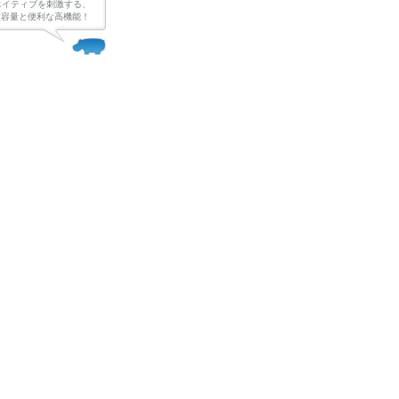
エイティブを刺激する、
Bの大容量と便利な高機能！