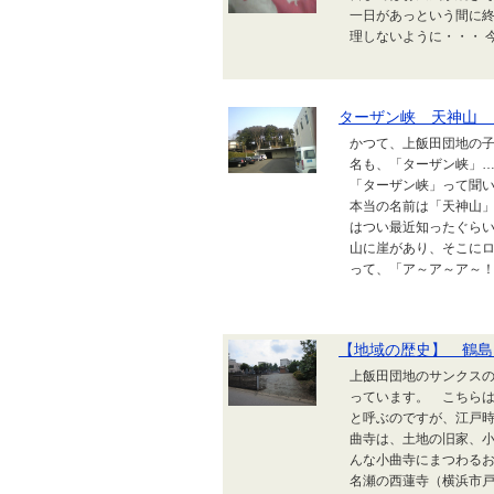
一日があっという間に終
理しないように・・・ 今
ターザン峡 天神山 
かつて、上飯田団地の
名も、「ターザン峡」…
「ターザン峡」って聞
本当の名前は「天神山
はつい最近知ったぐら
山に崖があり、そこに
って、「ア～ア～ア～！
【地域の歴史】 鶴島
上飯田団地のサンクス
っています。 こちら
と呼ぶのですが、江戸
曲寺は、土地の旧家、
んな小曲寺にまつわる
名瀬の西蓮寺（横浜市戸