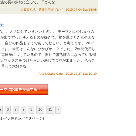
族の長の夢枕に立って、「どんな...
上飯田団地 第５自治会ブログ | 2015.07.04 Sat 13:08
チ
もの。。大切にしていきたいもの。。 テーマとは少し違うの
味が出てずっと使えるものが好きで、物を選ぶときもそんな
で、自分の作品もそうであって欲しい、と考えます。 2013
です。 最初はこんなにぴかぴか！？でした。 2年間使用し
 毎日身につけているので、擦れてぼろぼろになっている部
最近ワックスをつけたらいい感じでつやが出ました。色もこ
革って大好きな...
Arts＆Crafts Cafe | 2015.06.27 Sat 10:30
5
6
7
8
9
10
11
>
 - 40 件表示 (4/40 ページ)