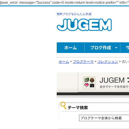
[pear_error: message="Success" code=0 mode=return level=notice prefix="" info=""
無料ブログをかんたん作成
ホーム
>
ブログテーマ
>
コレクション
>
古い