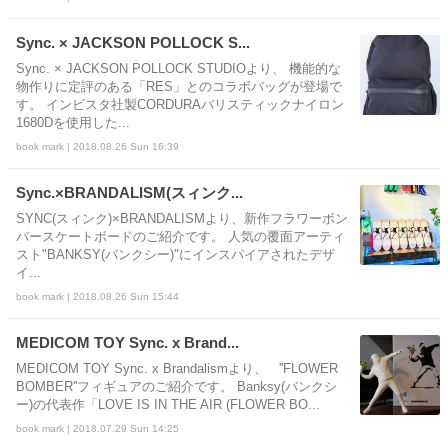
Sync. × JACKSON POLLOCK S...
Sync. × JACKSON POLLOCK STUDIOより、 機能的な
物作りに定評のある「RES」とのコラボバッグが登場で
す。 インビスタ社製CORDURAバリスティックナイロン
1680Dを使用した...
book mark | 2018.08.26 Sun 16:39
Sync.×BRANDALISM(スィンク...
SYNC(スィンク)×BRANDALISMより、新作フラワーボン
バースケートボードのご紹介です。 人気の覆面アーティ
スト"BANKSY(バンクシー)"にインスパイアされたデザ
イ...
book mark | 2018.08.26 Sun 15:44
MEDICOM TOY Sync. x Brand...
MEDICOM TOY Sync. x Brandalismより、 ''FLOWER
BOMBER''フィギュアのご紹介です。 Banksy(バンクシ
ー)の代表作「LOVE IS IN THE AIR (FLOWER BO...
book mark | 2018.07.29 Sun 14:25