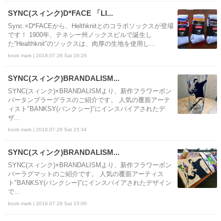
SYNC(スィンク)D*FACE 「LI...
Sync.×D*FACEから、Helthknitとのコラボソックスが登場
です！ 1900年、テネシー州ノックスビルで誕生し
た“Healthknit”のソックスは、肉厚の生地を使用し...
book mark | 2018.07.28 Sat 16:26
SYNC(スィンク)BRANDALISM...
SYNC(スィンク)×BRANDALISMより、新作フラワーボン
バータンブラーグラスのご紹介です。 人気の覆面アーテ
ィスト"BANKSY(バンクシー)"にインスパイアされたデ
ザ...
book mark | 2018.07.28 Sat 15:34
SYNC(スィンク)BRANDALISM...
SYNC(スィンク)×BRANDALISMより、新作フラワーボン
バーラグマットのご紹介です。 人気の覆面アーティス
ト"BANKSY(バンクシー)"にインスパイアされたデザイン
で...
book mark | 2018.07.28 Sat 15:00