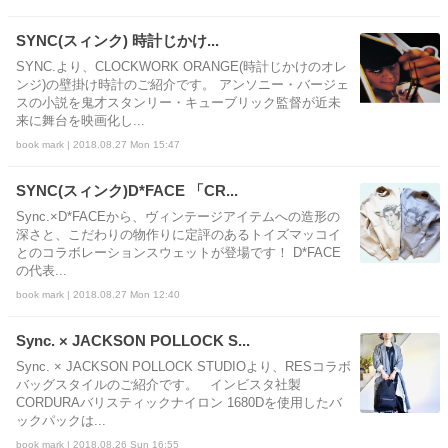
SYNC(スィンク) 時計じかけ...
SYNC.より、CLOCKWORK ORANGE(時計じかけのオレ
ンジ)の壁掛け時計のご紹介です。 アンソニー・バージェ
スの小説を鬼才スタンリー・キューブリック監督が近未
来に舞台を映画化し...
book mark | 2018.08.27 Mon 15:47
SYNC(スィンク)D*FACE 「CR...
Sync.×D*FACEから、ヴィンテージアイテムへの造形の
深さと、こだわりの物作りに定評のあるトイズマッコイ
とのコラボレーションスウェットが登場です！ D*FACE
の代表...
book mark | 2018.08.27 Mon 12:40
Sync. × JACKSON POLLOCK S...
Sync. × JACKSON POLLOCK STUDIOより、RESコラボ
バッグスタイルのご紹介です。 インビスタ社製
CORDURAバリスティックナイロン 1680Dを使用したバ
ックパックは...
book mark | 2018.08.26 Sun 16:55