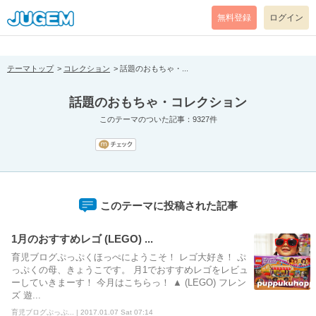
[pear_error: message="Success" code=0 mode=return level=notice
prefix="" info=""]
無料登録
ログイン
テーマトップ
コレクション
話題のおもちゃ・...
話題のおもちゃ・コレクション
このテーマのついた記事：9327件
このテーマに投稿された記事
1月のおすすめレゴ (LEGO) ...
育児ブログぷっぷくほっぺにようこそ！ レゴ大好き！ ぷ
っぷくの母、きょうこです。 月1でおすすめレゴをレビュ
ーしていきまーす！ 今月はこちらっ！ ▲ (LEGO) フレン
ズ 遊...
育児ブログぷっぷ... | 2017.01.07 Sat 07:14