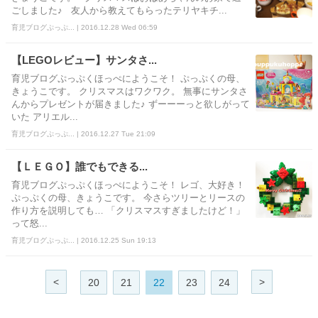
ごしました♪ 友人から教えてもらったテリヤキチ...
育児ブログぷっぷ... | 2016.12.28 Wed 06:59
【LEGOレビュー】サンタさ...
育児ブログぷっぷくほっぺにようこそ！ ぷっぷくの母、
きょうこです。 クリスマスはワクワク。 無事にサンタさ
んからプレゼントが届きました♪ ずーーーっと欲しがって
いた アリエル...
育児ブログぷっぷ... | 2016.12.27 Tue 21:09
【ＬＥＧＯ】誰でもできる...
育児ブログぷっぷくほっぺにようこそ！ レゴ、大好き！
ぷっぷくの母、きょうこです。 今さらツリーとリースの
作り方を説明しても… 「クリスマスすぎましたけど！」
って怒...
育児ブログぷっぷ... | 2016.12.25 Sun 19:13
<
>
20
21
22
23
24