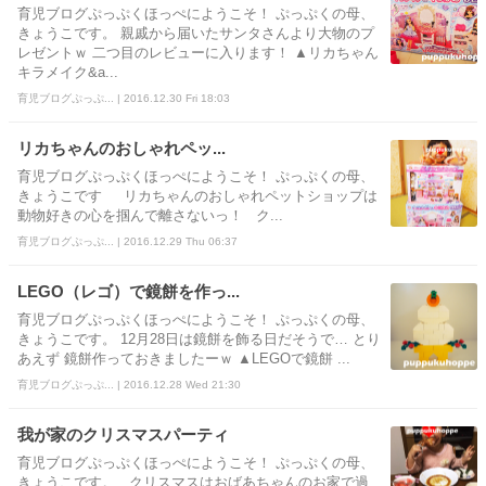
育児ブログぷっぷくほっぺにようこそ！ ぷっぷくの母、
きょうこです。 親戚から届いたサンタさんより大物のプ
レゼントｗ 二つ目のレビューに入ります！ ▲リカちゃん
キラメイク&a...
育児ブログぷっぷ... | 2016.12.30 Fri 18:03
リカちゃんのおしゃれペッ...
育児ブログぷっぷくほっぺにようこそ！ ぷっぷくの母、
きょうこです リカちゃんのおしゃれペットショップは
動物好きの心を掴んで離さないっ！ ク...
育児ブログぷっぷ... | 2016.12.29 Thu 06:37
LEGO（レゴ）で鏡餅を作っ...
育児ブログぷっぷくほっぺにようこそ！ ぷっぷくの母、
きょうこです。 12月28日は鏡餅を飾る日だそうで… とり
あえず 鏡餅作っておきましたーｗ ▲LEGOで鏡餅 ...
育児ブログぷっぷ... | 2016.12.28 Wed 21:30
我が家のクリスマスパーティ
育児ブログぷっぷくほっぺにようこそ！ ぷっぷくの母、
きょうこです。 クリスマスはおばあちゃんのお家で過