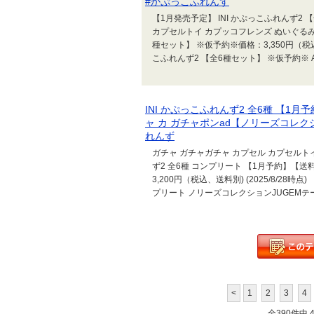
#かぷっこふれんず
【1月発売予定】 INI かぷっこふれんず2
カプセルトイ カプッコフレンズ ぬいぐるみ 
種セット】 ※仮予約※価格：3,350円（税込、送
こふれんず2 【全6種セット】 ※仮予約※ 
INI かぷっこふれんず2 全6種 【
ャ カ ガチャポンad【ノリーズコレクシ
れんず
ガチャ ガチャガチャ カプセル カプセルトイ
ず2 全6種 コンプリート 【1月予約】【送
3,200円（税込、送料別) (2025/8/28
プリート ノリーズコレクションJUGEMテ
<
1
2
3
4
全390件中 41