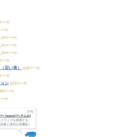
8テーマ)
テーマ)
賞
(15テーマ)
賞
(12テーマ)
賞
(24テーマ)
3テーマ)
こ（習い事）
(140テーマ)
4テーマ)
ション
(215テーマ)
396テーマ)
テーマ)
[PR]
 heteml [ヘテムル]
エイティブを刺激する、
Bの大容量と便利な高機能！