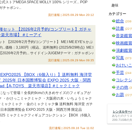
 公式ストアMEGA SPACE MOLLY 100% シリーズ... POP
趣味
ガチャポン♪...
カテゴリー
流行速報 | 2025.09.29 Mon 20:12
総合
(20
読書
 全6種セット 【2026年2月予約/コンプリート】ガチャ
(22
ン楽天市場】 #ミーアイ
音楽鑑
ット 【2026年2月予約/コンプリート】 ME:I ME:EYE‘s かぷ
映画鑑
.価格：3,180円（税込、送料無料) (2025/9/29時点) ME:I
演劇鑑
 【2026年2月予約... サイドインJUGEMテーマ：ガチャポン♪
写真
(37
流行速報 | 2025.09.29 Mon 09:35
おけい
手芸
(24
PO2025 【BOX（6個入り）】送料無料 海洋堂
コレク
025年 日本国際博覧会 EXPO 2025 大阪・関西
品 ad【A-TOYS 楽天市場店】#ミャクミャク
その他
(
になって登場！全長約9cmの大きめサイズのフィギュアが
お題
(22
ク ・かけっこミャクミャク ・大阪府の木・いちょうミャク
ミャクミャク ・金のミャクミャク像 送料無料 海洋堂 ガチ
日本国際博覧会 EXPO 2025 大阪・関西万博 限定品
レンタルサーバー
O2025 ミャクミャクフィギュアコレクション 【BOX（6個入
あなたのクリ
200.71G
.
流行速報 | 2025.09.16 Tue 11:02