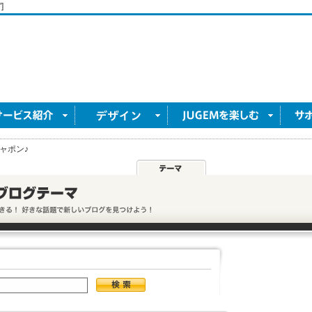
]
ャポン♪