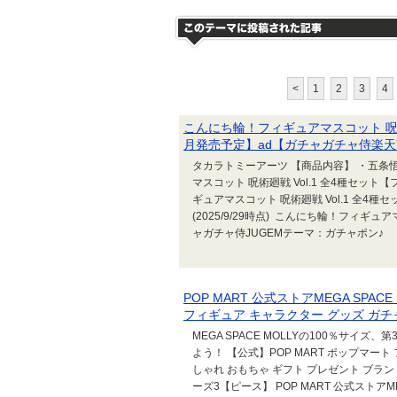
<
1
2
3
4
こんにち輪！フィギュアマスコット 呪術廻
月発売予定】ad【ガチャガチャ侍楽天
タカラトミーアーツ 【商品内容】 ・五条悟
マスコット 呪術廻戦 Vol.1 全4種セット
ギュアマスコット 呪術廻戦 Vol.1 全4種セ
(2025/9/29時点) こんにち輪！フィギュア
ャガチャ侍JUGEMテーマ：ガチャポン♪
POP MART 公式ストアMEGA SPA
フィギュア キャラクター グッズ ガチャガ
MEGA SPACE MOLLYの100％サイズ
よう！ 【公式】POP MART ポップマート
しゃれ おもちゃ ギフト プレゼント ブランド PO
ーズ3【ピース】 POP MART 公式ストアMEGA