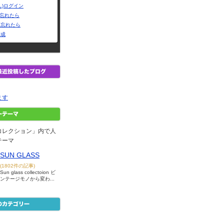
L)ログイン
Dを忘れたら
を忘れたら
作成
ます
コレクション」内で人
テーマ
SUN GLASS
(1802件の記事)
Sun glass collectoion ビ
ンテージモノから変わ...