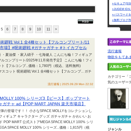
»セキュア(SS
»JUGEM I
»パスワード
»無料ブログ
5
6
7
8
9
10
11
>
戦 Vol.1 全4種セット【フルコンプリート/11
市場】#呪術廻戦 #ガチャガチャ #トイカプセル
流行速報
 ・夏油傑 ・家入硝子 ・七海健人 こんにち輪！フィギュア
物欲をもてあ
【フルコンプリート/2025年11月発売予定】 こんにち輪！フィ
ット【フルコンプ...価格：1,780円（税込、送料無料)
マスコット 呪術廻戦 Vol.1 全4種セット【フルコンプ... ガチ
カテゴリー「
気のユーザー
流行速報 | 2025.09.29 Mon 22:32
CE MOLLY 100% シリーズ3【ピース】ポップマート
チャ ad【POP MART JAPAN 楽天市場店】
、第3弾の登場です！！ 小さなSPACE MOLLYをコレクションし
 フィギュア キャラクター グッズ ガチャガチャ かわいい お
P MART 公式ストアMEGA SPACE MOLLY 100% シリ
 SPACE MOLLY 100% シリーズ...価格：1,815円（税
ジャンル