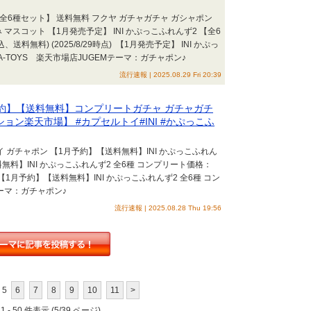
 【全6種セット】 送料無料 フクヤ ガチャガチャ ガシャポン
マスコット 【1月発売予定】 INI かぷっこふれんず2 【全6
料無料) (2025/8/29時点) 【1月発売予定】 INI かぷっ
A-TOYS 楽天市場店JUGEMテーマ：ガチャポン♪
流行速報 | 2025.08.29 Fri 20:39
1月予約】【送料無料】コンプリートガチャ ガチャガチ
ョン楽天市場】 #カプセルトイ#INI #かぷっこふ
 ガチャポン 【1月予約】【送料無料】INI かぷっこふれん
料無料】INI かぷっこふれんず2 全6種 コンプリート価格：
時点) 【1月予約】【送料無料】INI かぷっこふれんず2 全6種 コン
ーマ：ガチャポン♪
流行速報 | 2025.08.28 Thu 19:56
5
6
7
8
9
10
11
>
 - 50 件表示 (5/39 ページ)