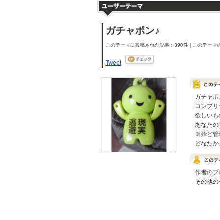
ガチャポン♪
このテーマに投稿された記事：390件 | このテーマの
Tweet
ガチャポ
コンプリ
欲しいも
あなたの
※殆ど管
どなたか
作者のブ
その他の