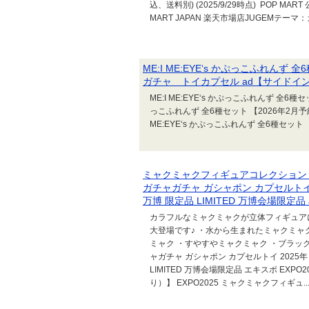
込、送料別) (2025/9/29時点) POP MART
MART JAPAN 楽天市場店JUGEMテーマ：
ME:I ME:EYE‘s かぷっこふれんず
ガチャ トイカプセル ad【サイドイ
ME:I ME:EYE‘s かぷっこふれんず 全6種セ
っこふれんず 全6種セット 【2026年2月予約..
ME:EYE‘s かぷっこふれんず 全6種セット
ミャクミャクフィギュアコレクション EX
ガチャガチャ ガシャポン カプセルトイ 2
万博 限定品 LIMITED 万博会場限定
カラフルなミャクミャクが立体フィギュア
大登場です♪ ・水から生まれたミャクミャ
ミャク ・すやすやミャクミャク ・ブラック
ャガチャ ガシャポン カプセルトイ 2025年 
LIMITED 万博会場限定品 エキスポ EXP
り）】 EXPO2025 ミャクミャクフィギュ..