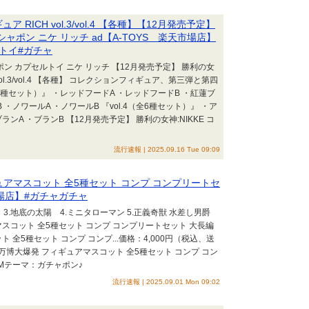
 RICH vol.3/vol.4 【各種】【12月発売予定】
ャポン ニケ リッチ ad【A-TOYS 楽天市場店】
ルトイ#ガチャ
ン カプセルトイ ニケ リッチ 【12月発売予定】 勝利の女
vol.3/vol.4 【各種】 コレクションフィギュア、第三弾と第四
全6種セット）』 ・レッドフードA ・レッドフードB ・紅蓮ブ
・ノワールA ・ノワールB 『vol.4（全6種セット）』 ・ア
ランA ・ブランB 【12月発売予定】 勝利の女神:NIKKE コ
流行速報 | 2025.09.16 Tue 09:09
ュアマスコット 全5種セット コンプ コンプリートセ
市場店】#ガチャガチャ
 3.地底の太陽 4.ミニタローマン 5.正義奇獣 水差し男爵
スコット 全5種セット コンプ コンプリートセット 大長編
全5種セット コンプ コンプ...価格：4,000円（税込、送
マン 万博大爆発 フィギュアマスコット 全5種セット コンプ コン
EMテーマ：ガチャポン♪
流行速報 | 2025.09.01 Mon 09:02