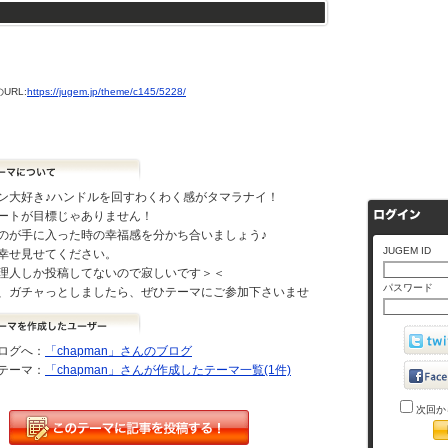
URL:
https://jugem.jp/theme/c145/5228/
ン大好き♪ハンドルを回すわくわく感がタマラナイ！
ートが目標じゃありません！
のが手に入った時の幸福感を分かち合いましょう♪
JUGEM ID
幸せ見せてください。
理人しか投稿してないので寂しいです＞＜
パスワード
、ガチャっとしましたら、ぜひテーマにご参加下さいませ
ログへ：
「chapman」さんのブログ
テーマ：
「chapman」さんが作成したテーマ一覧(1件)
次回か