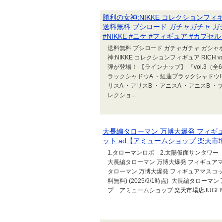
勝利の女神:NIKKE コレクションフィギュア
送料無料 ブシロード ガチャガチャ ガシ
#NIKKE #ニケ #フィギュア #カプセ
送料無料 ブシロード ガチャガチャ ガシャポ
神:NIKKE コレクションフィギュア RICH 
弾が登場！ 【ラインナップ】 『vol.3（
ラックシャドウA ・紅蓮ブラックシャドウB 
リスA ・アリスB ・アニスA ・アニスB ・ブ
レクショ...
大長編タローマン 万博大爆発 フィギ
ット ad【アミュームショップ 楽天
1.タローマンロボ 2.太陽仮面サンタワー
大長編タローマン 万博大爆発 フィギュアマ
タローマン 万博大爆発 フィギュアマスコット 
料無料) (2025/9/1時点) 大長編タロー
プ... アミュームショップ 楽天市場店JUG