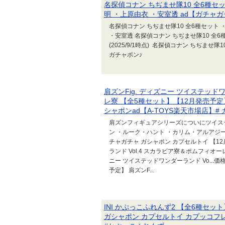
名探偵コナン ちぢませ隊10 全6種セ
明 ・上原由衣 ・安室透 ad【ガチャ
名探偵コナン ちぢませ隊10 全6種セット 
・安室透 名探偵コナン ちぢませ隊10 全6
(2025/9/1時点) 名探偵コナン ちぢま
ガチャポン♪
肩ズンFig. ディズニー ツイステッド
レ寮 【全5種セット】【12月発売予定
シャポンad【A-TOYS楽天市場店】#
肩ズンフィギュアシリーズについにツイス
ン ・ルーク・ハント ・カリム・アルアジー
チャガチャ ガシャポン カプセルトイ 【12
ランド Vol.4 スカラビア寮＆ポムフィオー
ニー ツイステッドワンダーランド Vo...価格：
予定】 肩ズンF...
INI かぷっこふれんず2 【全6種セ
ガシャポン カプセルトイ カプッコフレンズ