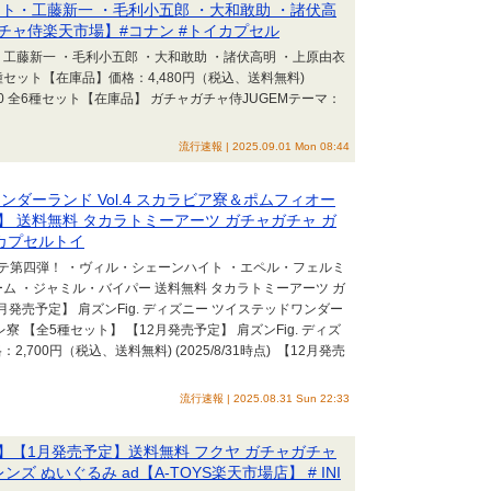
ット・工藤新一 ・毛利小五郎 ・大和敢助 ・諸伏高
ガチャ侍楽天市場】#コナン #トイカプセル
・工藤新一 ・毛利小五郎 ・大和敢助 ・諸伏高明 ・上原由衣
種セット【在庫品】価格：4,480円（税込、送料無料)
せ隊10 全6種セット【在庫品】 ガチャガチャ侍JUGEMテーマ：
流行速報 | 2025.09.01 Mon 08:44
ワンダーランド Vol.4 スカラビア寮＆ポムフィオー
】 送料無料 タカラトミーアーツ ガチャガチャ ガ
 カプセルトイ
テ第四弾！ ・ヴィル・シェーンハイト ・エペル・フェルミ
ム ・ジャミル・バイパー 送料無料 タカラトミーアーツ ガ
月発売予定】 肩ズンFig. ディズニー ツイステッドワンダー
レ寮 【全5種セット】 【12月発売予定】 肩ズンFig. ディズ
2,700円（税込、送料無料) (2025/8/31時点) 【12月発売
流行速報 | 2025.08.31 Sun 22:33
ット】【1月発売予定】送料無料 フクヤ ガチャガチャ
 ぬいぐるみ ad【A-TOYS楽天市場店】 # INI