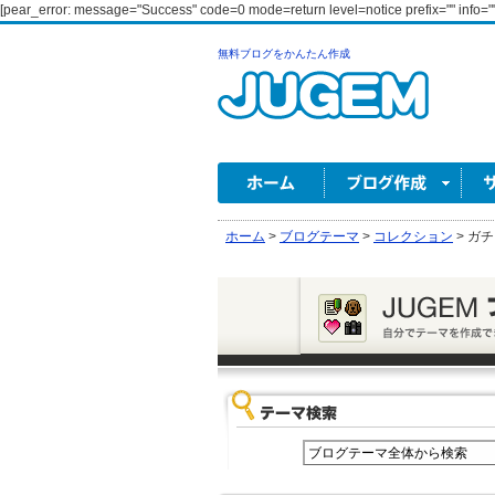
[pear_error: message="Success" code=0 mode=return level=notice prefix="" info=""
無料ブログをかんたん作成
ホーム
>
ブログテーマ
>
コレクション
>
ガチ