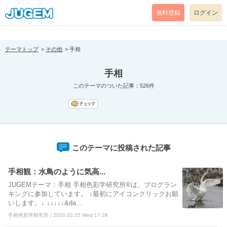
[pear_error: message="Success" code=0 mode=return level=notice
prefix="" info=""]
無料登録
ログイン
テーマトップ
その他
手相
手相
このテーマのついた記事：526件
このテーマに投稿された記事
手相観：水鳥のように気高...
JUGEMテーマ：手相 手相色彩学研究所®は、ブログラン
キングに参加しています。 ↓最初にアイコンクリックお願
いします。↓ ↓↓↓↓↓&da...
手相色彩学研究所 | 2020.03.25 Wed 17:28