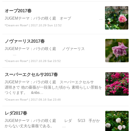
オーブ2017春
JUGEMテーマ：バラの咲く庭 オーブ ...
*Cream en Rose* | 2017.10.29 Sun 12:52
ノヴァーリス2017春
JUGEMテーマ：バラの咲く庭 ノヴァーリス
...
*Cream en Rose* | 2017.10.28 Sat 23:52
スーパーエクセルサ2017春
JUGEMテーマ：バラの咲く庭 スーパーエクセルサ
遅咲きで 他の薔薇が一段落した頃から 素晴らしい景観を
つくります。 &nbs...
*Cream en Rose* | 2017.09.16 Sat 23:46
レダ2017春
JUGEMテーマ：バラの咲く庭 レダ 5/13 手がか
からない丈夫な薔薇である。 ...