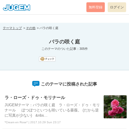
[pear_error: message="Success" code=0 mode=return level=notice
prefix="" info=""]
無料登録
ログイン
テーマトップ
その他
バラの咲く庭
バラの咲く庭
このテーマのついた記事：305件
このテーマに投稿された記事
ラ・ローズ・ドゥ・モリナール
JUGEMテーマ：バラの咲く庭 ラ・ローズ・ドゥ・モリ
ナール ぽつぽつといつも咲いている薔薇。 (だから逆
に写真が少ない) &nbs...
*Cream en Rose* | 2017.10.29 Sun 23:17