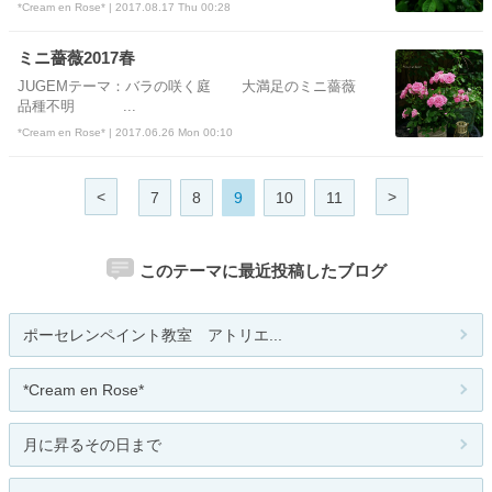
*Cream en Rose* | 2017.08.17 Thu 00:28
ミニ薔薇2017春
JUGEMテーマ：バラの咲く庭 大満足のミニ薔薇
品種不明 ...
*Cream en Rose* | 2017.06.26 Mon 00:10
<
>
7
8
9
10
11
このテーマに最近投稿したブログ
ポーセレンペイント教室 アトリエ...
*Cream en Rose*
月に昇るその日まで