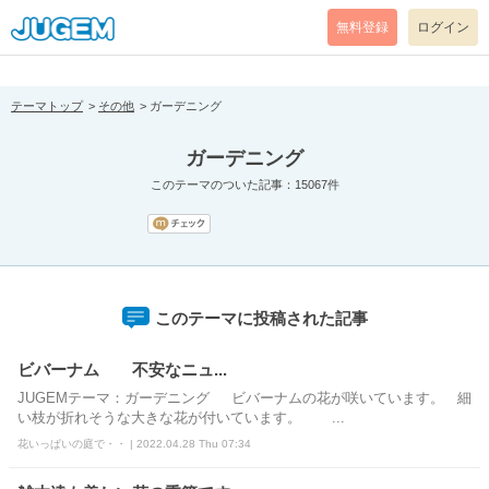
[pear_error: message="Success" code=0 mode=return level=notice
prefix="" info=""]
無料登録
ログイン
テーマトップ
その他
ガーデニング
ガーデニング
このテーマのついた記事：15067件
このテーマに投稿された記事
ビバーナム 不安なニュ...
JUGEMテーマ：ガーデニング ビバーナムの花が咲いています。 細
い枝が折れそうな大きな花が付いています。 ...
花いっぱいの庭で・・ | 2022.04.28 Thu 07:34