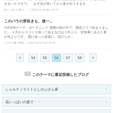
せるハナズオウ。 まず花が咲いてから葉が出てきます。 ...
花いっぱいの庭で・・ | 2022.04.18 Mon 07:47
このバラの芽吹きも、後一...
JUGEMテーマ：ガーデニング 満開の桜の中で、陶芸クラブ始まりまし
た。 ４月から３コース揃って始まるのは２年ぶり。皆無事に会えた事
が何よりです。 開け放った部屋に、花びらが...
バラの小庭と陶芸... | 2022.04.14 Thu 22:54
<
>
54
55
56
57
58
このテーマに最近投稿したブログ
シェルティライトとしのぶさん家
花いっぱいの庭で・・