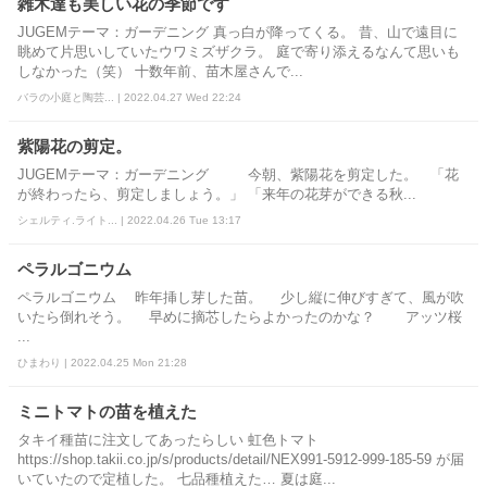
雑木達も美しい花の季節です
JUGEMテーマ：ガーデニング 真っ白が降ってくる。 昔、山で遠目に
眺めて片思いしていたウワミズザクラ。 庭で寄り添えるなんて思いも
しなかった（笑） 十数年前、苗木屋さんで...
バラの小庭と陶芸... | 2022.04.27 Wed 22:24
紫陽花の剪定。
JUGEMテーマ：ガーデニング 今朝、紫陽花を剪定した。 「花
が終わったら、剪定しましょう。」 「来年の花芽ができる秋...
シェルティ.ライト... | 2022.04.26 Tue 13:17
ペラルゴニウム
ペラルゴニウム 昨年挿し芽した苗。 少し縦に伸びすぎて、風が吹
いたら倒れそう。 早めに摘芯したらよかったのかな？ アッツ桜
...
ひまわり | 2022.04.25 Mon 21:28
ミニトマトの苗を植えた
タキイ種苗に注文してあったらしい 虹色トマト
https://shop.takii.co.jp/s/products/detail/NEX991-5912-999-185-59 が届
いていたので定植した。 七品種植えた… 夏は庭...