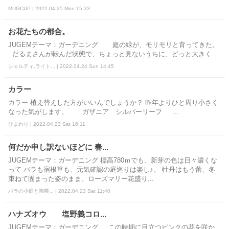
MUGCUP | 2022.04.25 Mon 15:33
お花たちの都合。
JUGEMテーマ：ガーデニング 庭の緑が、モリモリと育ってきた。
だるまさんが転んだ状態で、ちょっと見ないうちに、どっと大きく...
シェルティ.ライト... | 2022.04.24 Sun 14:45
カラー
カラー 植え替えした方がいいんでしょうか？ 昨年よりひと周り小さく
なった気がします。 ガザニア シルバーリーフ ...
ひまわり | 2022.04.23 Sat 16:11
何だか申し訳ないほどに 春...
JUGEMテーマ：ガーデニング 標高780ｍでも、新芽の色は日々濃くな
って バラも宿根草も、元気確認の庭巡りは楽し♪。 牡丹はもう蕾、冬
束ねて固まった姿のまま、ローズマリー花盛り...
バラの小庭と陶芸... | 2022.04.23 Sat 11:40
ハナズオウ 塩野義コロ...
JUGEMテーマ：ガーデニング この時期に目立つピンクの花を咲か