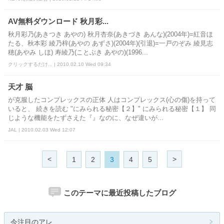
AV無料ダウンロード 秋月彩...
秋月彩乃(あきつき あやの) 秋月杏奈(あきづき あんな)(2004年)=紅音ほ
たる、秋本彩 綾乃梓(あやの あずさ)(2004年)(引退)=一戸のぞみ 綾見志
穂(あやみ しほ) 寿綾乃(ことぶき あやの)(1996...
クリックするだけ... | 2010.02.10 Wed 09:34
天才 脳
が克服したコンプレックスの正体 人はコンプレックス(心の傷)を持って
いると、 続きを読む "にみられる秘密【２】" にみられる秘密【１】 同
じような機能をたずさえた『』なのに、なぜ違いが...
JAL | 2010.02.03 Wed 12:07
<
>
1
2
3
4
5
このテーマに最近投稿したブログ
今注目のアレ