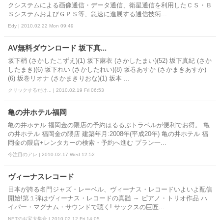
クシステムによる画像通信・データ通信、衛星通信を利用したＣＳ・Ｂ
ＳシステムおよびＧＰＳ等、急速に進展する通信技術...
Edy | 2010.02.22 Mon 09:49
AV無料ダウンロード 坂下真...
坂下梢 (さかしたこずえ)(1) 坂下麻衣 (さかしたまい)(52) 坂下真紀 (さか
したまき)(6) 坂下れい (さかしたれい)(8) 坂巻あすか (さかまきあすか)
(6) 坂巻リオナ (さかまきりおな)(1) 坂本 ...
クリックするだけ... | 2010.02.19 Fri 06:53
亀の井ホテル福岡
亀の井ホテル 福岡金の隈店の予約はるるぶトラベルが便利でお得。 亀
の井ホテル 福岡金の隈店 建築年月:2008年(平成20年) 亀の井ホテル 福
岡金の隈店+レンタカーの検索・予約へ進む プラン一...
今注目のアレ | 2010.02.17 Wed 12:52
ヴィーナスレコード
日本が誇る名門ジャズ・レーベル、ヴィーナス・レコードいよいよ配信
開始!第１弾はヴィーナス・レコードの真髄 ～ ピアノ・トリオ作品 ハ
イパー・マグナム・サウンドで聴く! サックスの巨匠...
NETのお宝大集合 | 2010.02.12 Fri 14:05