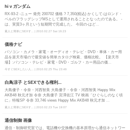
hi ν ガンダム
RX-93-2 -ニュー 発売 200702 価格 ? 7,350(税込) かくして-はロンド・
ベルのフラッグシップMSとして運用されることとなったのである。 -
は、実質3ヶ月という短期間で完成した。 今回の-はど...
素人と簡単にSEXす... | 2010.02.27 Sat 16:23
価格ナビ
パソコン・カメラ・家電・オーディオ・テレビ・DVD・車体・カー用
品を楽天市場ので最安値を簡単カタログ検索、価格比較。 【楽天市
場】:パソコン・テレビ・家電・DVD・ゴルフ・カー用品の価...
今すぐSEXしたい人... | 2010.02.25 Thu 23:46
白鳥涼子 とSEXできる権利...
大島優子・令奈・河西智美 大島優子・令奈・河西智美 Happy Mix
AKB48 秋元才加 令奈 大島優子 宮澤佐江 TV 映画「ひぐらしのなく頃
に」特報SP 令奈 33,746 views Happy Mix AKB48 秋元才加 ...
素人と簡単にSEXす... | 2010.02.23 Tue 19:07
通信制御 画像
通信・制御研究室では、電話機や交換機の基本原理から通信ネットワー