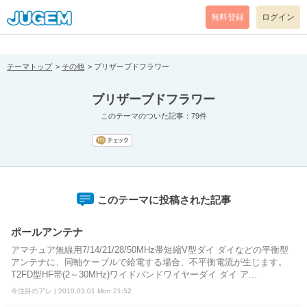
[pear_error: message="Success" code=0 mode=return level=notice
prefix="" info=""]
無料登録
ログイン
テーマトップ
その他
ブリザーブドフラワー
ブリザーブドフラワー
このテーマのついた記事：79件
このテーマに投稿された記事
ポールアンテナ
アマチュア無線用7/14/21/28/50MHz帯短縮V型ダイ ダイなどの平衡型
アンテナに、同軸ケーブルで給電する場合、不平衡電流が生じます。
T2FD型HF帯(2～30MHz)ワイドバンドワイヤーダイ ダイ ア...
今注目のアレ | 2010.03.01 Mon 21:52