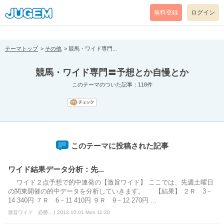
[pear_error: message="Success" code=0 mode=return level=notice
prefix="" info=""]
無料登録
ログイン
テーマトップ
その他
競馬・ワイド専門...
競馬・ワイド専門〓予想とか自慢とか
このテーマのついた記事：118件
このテーマに投稿された記事
ワイド結果データ分析：先...
ワイド２点予想で的中連発の【激旨ワイド】 ここでは、先週土曜日
の関東開催の的中データを分析していきます。 【結果】 ２Ｒ 3－
14 340円 ７Ｒ 6－11 410円 ９Ｒ 9－12 270円 ...
激旨ワイド 必勝... | 2012.10.01 Mon 11:20