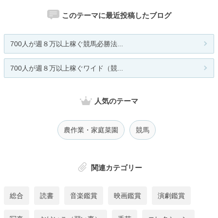
このテーマに最近投稿したブログ
700人が週８万以上稼ぐ競馬必勝法...
700人が週８万以上稼ぐワイド（競...
人気のテーマ
農作業・家庭菜園
競馬
関連カテゴリー
総合
読書
音楽鑑賞
映画鑑賞
演劇鑑賞