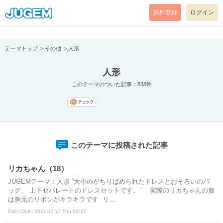
[pear_error: message="Success" code=0 mode=return level=notice
prefix="" info=""]
無料登録
ログイン
テーマトップ
その他
人形
人形
このテーマのついた記事：838件
このテーマに投稿された記事
リカちゃん（18）
JUGEMテーマ：人形 ”大小のがちりばめられたドレスとおそろいのバ
ッグ、 上下セパレートのドレスセットです。” 実際のリカちゃんの服
は胸元のリボンがキラキラです リ...
Doll☆Doll | 2011.02.17 Thu 00:37