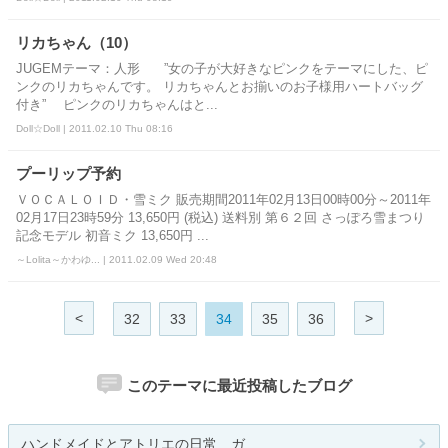
リカちゃん（10）
JUGEMテーマ：人形 ”女の子が大好きなピンクをテーマにした、ピ
ンクのリカちゃんです。 リカちゃんとお揃いのお子様用ハートバッグ
付き” ピンクのリカちゃんはと...
Doll☆Doll | 2011.02.10 Thu 08:16
プーリップ予約
ＶＯＣＡＬＯＩＤ・雪ミク 販売期間2011年02月13日00時00分～2011年
02月17日23時59分 13,650円 (税込) 送料別 第６２回 さっぽろ雪まつり
記念モデル 初音ミク 13,650円 ...
～Lolita～かわゆ... | 2011.02.09 Wed 20:48
<
>
32
33
34
35
36
このテーマに最近投稿したブログ
ハンドメイドとアトリエの日常 ガ...