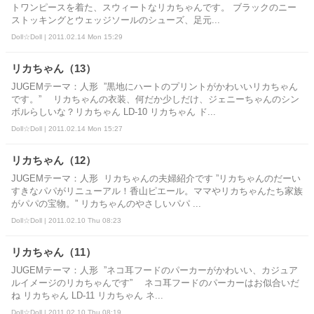
トワンピースを着た、スウィートなリカちゃんです。 ブラックのニー
ストッキングとウェッジソールのシューズ、足元...
Doll☆Doll | 2011.02.14 Mon 15:29
リカちゃん（13）
JUGEMテーマ：人形 ”黒地にハートのプリントがかわいいリカちゃん
です。” リカちゃんの衣装、何だか少しだけ、ジェニーちゃんのシン
ボルらしいな？リカちゃん LD-10 リカちゃん ド...
Doll☆Doll | 2011.02.14 Mon 15:27
リカちゃん（12）
JUGEMテーマ：人形 リカちゃんの夫婦紹介です ”リカちゃんのだーい
すきなパパがリニューアル！香山ピエール。ママやリカちゃんたち家族
がパパの宝物。” リカちゃんのやさしいパパ ...
Doll☆Doll | 2011.02.10 Thu 08:23
リカちゃん（11）
JUGEMテーマ：人形 ”ネコ耳フードのパーカーがかわいい、カジュア
ルイメージのリカちゃんです” ネコ耳フードのパーカーはお似合いだ
ね リカちゃん LD-11 リカちゃん ネ...
Doll☆Doll | 2011.02.10 Thu 08:19