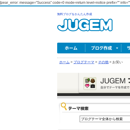
[pear_error: message="Success" code=0 mode=return level=notice prefix="" info=""
無料ブログをかんたん作成
ホーム
>
ブログテーマ
>
その他
>
お笑い