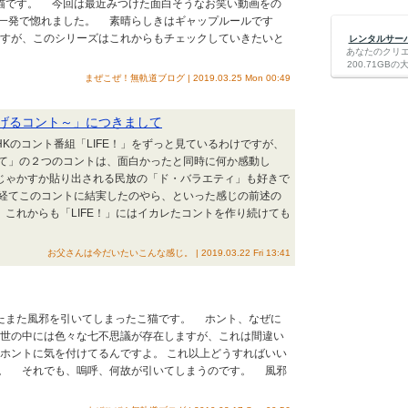
こ猫です。 今回は最近みつけた面白そうなお笑い動画をの
発で惚れました。 素晴らしきはギャップルールです
すが、このシリーズはこれからもチェックしていきたいと
レンタルサーバー
あなたのクリ
200.71G
まぜこぜ！無軌道ブログ | 2019.03.25 Mon 00:49
生に捧げるコント～」につきまして
Kのコント番組「LIFE！」をずっと見ているわけですが、
て」の２つのコントは、面白かったと同時に何か感動し
じゃかすか貼り出される民放の「ド・バラエティ」も好きで
経てこのコントに結実したのやら、といった感じの前述の
これからも「LIFE！」にはイカレたコントを作り続けても
お父さんは今だいたいこんな感じ。 | 2019.03.22 Fri 13:41
またまた風邪を引いてしまったこ猫です。 ホント、なぜに
世の中には色々な七不思議が存在しますが、これは間違い
ホントに気を付けてるんですよ。 これ以上どうすればいい
。 それでも、嗚呼、何故が引いてしまうのです。 風邪