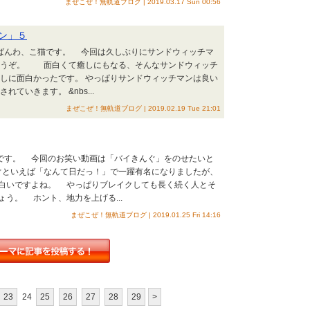
まぜこぜ！無軌道ブログ | 2019.03.17 Sun 00:56
ン」５
んばんわ、こ猫です。 今回は久しぶりにサンドウィッチマ
どうぞ。 面白くて癒しにもなる、そんなサンドウィッチ
しに面白かったです。 やっぱりサンドウィッチマンは良い
いきます。 &nbs...
まぜこぜ！無軌道ブログ | 2019.02.19 Tue 21:01
猫です。 今回のお笑い動画は「バイきんぐ」をのせたいと
といえば「なんて日だっ！」で一躍有名になりましたが、
白いですよね。 やっぱりブレイクしても長く続く人とそ
う。 ホント、地力を上げる...
まぜこぜ！無軌道ブログ | 2019.01.25 Fri 14:16
23
24
25
26
27
28
29
>