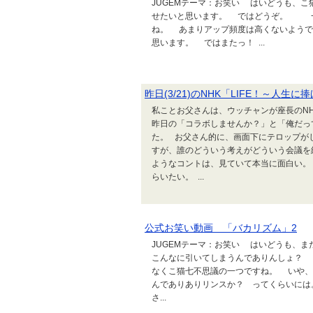
JUGEMテーマ：お笑い はいどうも、
せたいと思います。 ではどうぞ。 一
ね。 あまりアップ頻度は高くないようで
思います。 ではまたっ！ ...
昨日(3/21)のNHK「LIFE！～人
私ことお父さんは、ウッチャンが座長のNH
昨日の「コラボしませんか？」と「俺だっ
た。 お父さん的に、画面下にテロップが
すが、誰のどういう考えがどういう会議を
ようなコントは、見ていて本当に面白い。 
らいたい。 ...
公式お笑い動画 「バカリズム」2
JUGEMテーマ：お笑い はいどうも、
こんなに引いてしまうんでありんしょ？ 
なくこ猫七不思議の一つですね。 いや、
んでありありリンスか？ ってくらいには
さ...