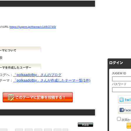
URL:
https://jugem.jp/theme/c146/2740/
般
JUGEM ID
ログへ：
「polkaadottsy」さんのブログ
テーマ：
「polkaadottsy」さんが作成したテーマ一覧(1件)
パスワード
次回か