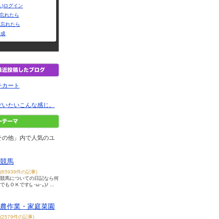
L)ログイン
Dを忘れたら
を忘れたら
作成
チカート
だいたいこんな感じ。
その他」内で人気のユ
競馬
(65939件の記事)
競馬についての日記なら何
でもＯＫです(｡･ω･｡)ﾉ ...
農作業・家庭菜園
(2579件の記事)