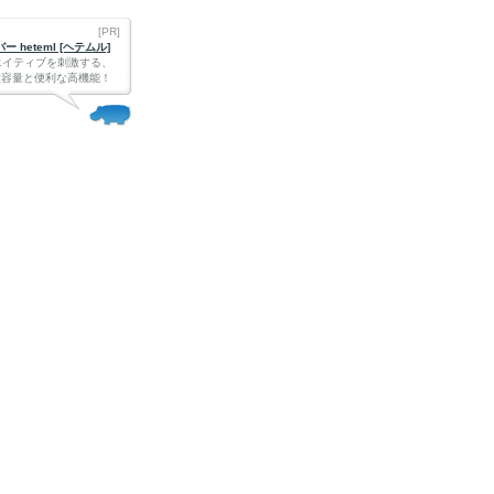
[PR]
 heteml [ヘテムル]
エイティブを刺激する、
Bの大容量と便利な高機能！