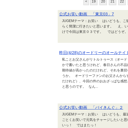
<
19
20
21
22
公式お笑い動画 「東京03」7
JUGEMテーマ：お笑い はいどうも、
らく簡潔に行きたいと思います。 え、
けで今回は東京０３です。 ではどう
昨日(4/28)のオードリーのオールナイ
私ことお父さんがリトルトゥース（オード
かで書いたと思うけれど、春日さんの不品
期待値が高かったのだけれど、それを裏切
うか。 オードリーファンのお父さんから
だけれど）、今回の件のおおざっぱな感想
と思うのです。 なん...
公式お笑い動画 「バイきんぐ」２
JUGEMテーマ：お笑い はいどうも、
ごとくお笑いで元気をチャージしたいと
いっ！ ではまたっ！