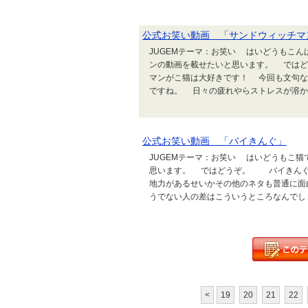
公式お笑い動画 「サンドウィッチマ
JUGEMテーマ：お笑い はいどうもこ
ンの動画を載せたいと思います。 では
マンがこ猫は大好きです！ 今回も文句な
ですね。 日々の疲れやらストレスが溶かされて
公式お笑い動画 「バイきんぐ」
JUGEMテーマ：お笑い はいどうもこ
思います。 ではどうぞ。 バイきんぐ
地力があるせいかその他のネタも普通に面
うでない人の差はこういうところなんでしょ
<
19
20
21
22