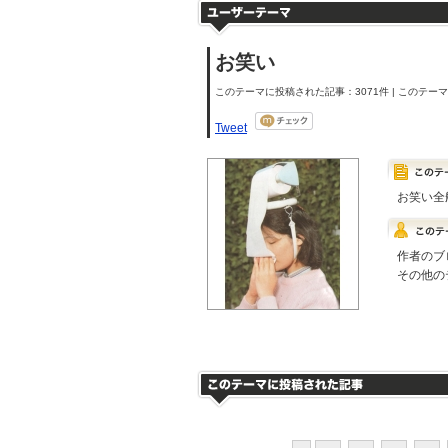
お笑い
このテーマに投稿された記事：3071件 | このテーマの
Tweet
お笑い全
作者のブ
その他の