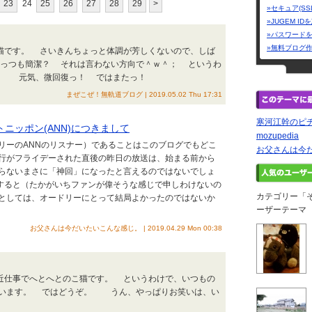
23
24
25
26
27
28
29
>
»セキュア(SS
»JUGEM I
»パスワード
»無料ブログ
こ猫です。 さいきんちょっと体調が芳しくないので、しば
いっつも簡潔？ それは言わない方向で＾ｗ＾； というわ
ぞ。 元気、微回復っ！ ではまたっ！
まぜこぜ！無軌道ブログ | 2019.05.02 Thu 17:31
寒河江幹のピ
トニッポン(ANN)につきまして
mozupedia
リーのANNのリスナー）であることはこのブログでもどこ
お父さんは今
行がフライデーされた直後の昨日の放送は、始まる前から
らないまさに「神回」になったと言えるのではないでしょ
すると（たかがいちファンが偉そうな感じで申しわけないの
カテゴリー「
としては、オードリーにとって結局よかったのではないか
ーザーテーマ
お父さんは今だいたいこんな感じ。 | 2019.04.29 Mon 00:38
最近仕事でへとへとのこ猫です。 というわけで、いつもの
思います。 ではどうぞ。 うん、やっぱりお笑いは、い