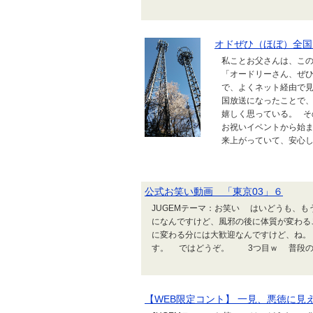
オドぜひ（ほぼ）全国
私ことお父さんは、こ
「オードリーさん、ぜ
で、よくネット経由で
国放送になったことで
嬉しく思っている。 そ
お祝いイベントから始
来上がっていて、安心して
公式お笑い動画 「東京03」６
JUGEMテーマ：お笑い はいどうも、
になんですけど、風邪の後に体質が変わる
に変わる分には大歓迎なんですけど、ね。
す。 ではどうぞ。 3つ目ｗ 普段のコ.
【WEB限定コント】 一見、悪徳に見