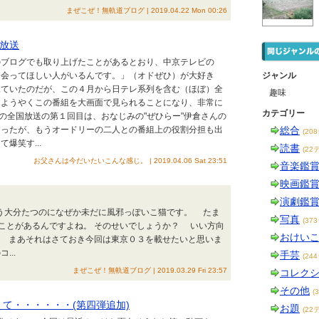
まぜこぜ！無軌道ブログ | 2019.04.22 Mon 00:26
放送
のブログでも取り上げたことがあるとおり、中京テレビの
ひ会ってほしい人がいるんです。」（オドぜひ）が大好き
ジャンル
見ていたのだが、この４月から日テレ系列を含む（ほぼ）全
趣味
、ようやくこの番組を大画面で見られることになり、非常に
カテゴリー
の全国放送の第１回目は、おなじみの"ぜひらー"伊倉さんの
まったが、もうオードリーの二人との番組上の役割分担も出
総合
(20
爆笑す...
読書
(22
お父さんは今だいたいこんな感じ。 | 2019.04.06 Sat 23:51
音楽鑑
映画鑑
演劇鑑
もう大分たつのになぜか未だに風邪っぽいこ猫です。 たま
写真
(37
ことがあるんですよね。 そのせいでしょうか？ いい方向
おけい
 まあそれはさておき今回は東京０３を載せたいと思いま
..
手芸
(24
まぜこぜ！無軌道ブログ | 2019.03.29 Fri 23:57
コレク
その他
(
えて・・・・・・(第四弾追加)
お題
(22