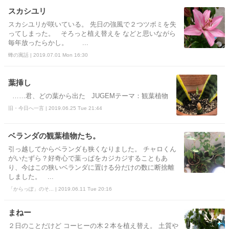
スカシユリ
スカシユリが咲いている。 先日の強風で２つツボミを失
ってしまった。 そろっと植え替えを などと思いながら
毎年放ったらかし。 ...
蜂の寓話 | 2019.07.01 Mon 16:30
葉挿し
……君、どの葉から出た JUGEMテーマ：観葉植物
旧・今日へ一言 | 2019.06.25 Tue 21:44
ベランダの観葉植物たち。
引っ越してからベランダも狭くなりました。 チャロくん
がいたずら？好奇心で葉っぱをカジカジすることもあ
り、今はこの狭いベランダに置ける分だけの数に断捨離
しました。 ...
「からっぽ」のそ... | 2019.06.11 Tue 20:16
まねー
２日のことだけど コーヒーの木２本を植え替え。 土質や