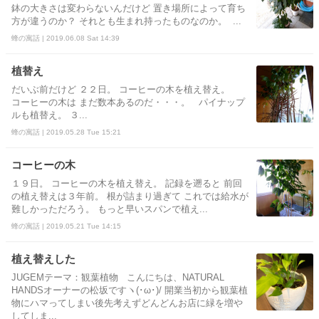
鉢の大きさは変わらないんだけど 置き場所によって育ち
方が違うのか？ それとも生まれ持ったものなのか。 ...
蜂の寓話 | 2019.06.08 Sat 14:39
植替え
だいぶ前だけど ２２日。 コーヒーの木を植え替え。
コーヒーの木は まだ数本あるのだ・・・。 パイナップ
ルも植替え。 ３...
蜂の寓話 | 2019.05.28 Tue 15:21
コーヒーの木
１９日。 コーヒーの木を植え替え。 記録を遡ると 前回
の植え替えは３年前。 根が詰まり過ぎて これでは給水が
難しかっただろう。 もっと早いスパンで植え...
蜂の寓話 | 2019.05.21 Tue 14:15
植え替えした
JUGEMテーマ：観葉植物 こんにちは、NATURAL
HANDSオーナーの松坂ですヽ(･ω･)/ 開業当初から観葉植
物にハマってしまい後先考えずどんどんお店に緑を増や
してしま...