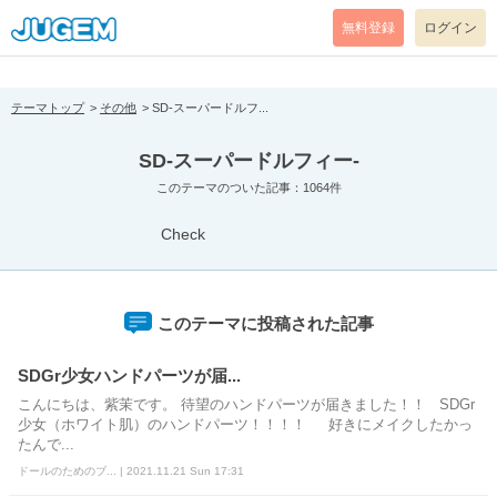
[pear_error: message="Success" code=0 mode=return level=notice
prefix="" info=""]
無料登録
ログイン
テーマトップ
その他
SD-スーパードルフ...
SD-スーパードルフィー-
このテーマのついた記事：1064件
Check
このテーマに投稿された記事
SDGr少女ハンドパーツが届...
こんにちは、紫茉です。 待望のハンドパーツが届きました！！ SDGr
少女（ホワイト肌）のハンドパーツ！！！！ 好きにメイクしたかっ
たんで...
ドールのためのブ... | 2021.11.21 Sun 17:31