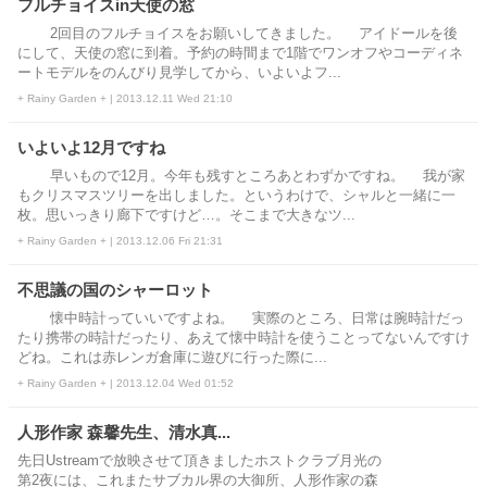
フルチョイスin天使の窓
2回目のフルチョイスをお願いしてきました。 アイドールを後
にして、天使の窓に到着。予約の時間まで1階でワンオフやコーディネ
ートモデルをのんびり見学してから、いよいよフ...
+ Rainy Garden + | 2013.12.11 Wed 21:10
いよいよ12月ですね
早いもので12月。今年も残すところあとわずかですね。 我が家
もクリスマスツリーを出しました。というわけで、シャルと一緒に一
枚。思いっきり廊下ですけど…。そこまで大きなツ...
+ Rainy Garden + | 2013.12.06 Fri 21:31
不思議の国のシャーロット
懐中時計っていいですよね。 実際のところ、日常は腕時計だっ
たり携帯の時計だったり、あえて懐中時計を使うことってないんですけ
どね。これは赤レンガ倉庫に遊びに行った際に...
+ Rainy Garden + | 2013.12.04 Wed 01:52
人形作家 森馨先生、清水真...
先日Ustreamで放映させて頂きましたホストクラブ月光の
第2夜には、これまたサブカル界の大御所、人形作家の森