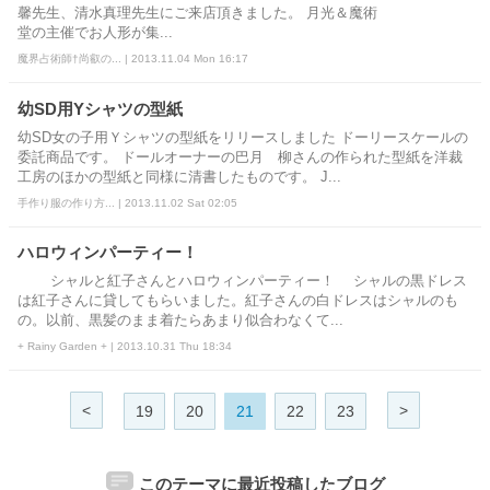
馨先生、清水真理先生にご来店頂きました。 月光＆魔術
堂の主催でお人形が集...
魔界占術師†尚叡の... | 2013.11.04 Mon 16:17
幼SD用Yシャツの型紙
幼SD女の子用Ｙシャツの型紙をリリースしました ドーリースケールの
委託商品です。 ドールオーナーの巴月 柳さんの作られた型紙を洋裁
工房のほかの型紙と同様に清書したものです。 J...
手作り服の作り方... | 2013.11.02 Sat 02:05
ハロウィンパーティー！
シャルと紅子さんとハロウィンパーティー！ シャルの黒ドレス
は紅子さんに貸してもらいました。紅子さんの白ドレスはシャルのも
の。以前、黒髪のまま着たらあまり似合わなくて...
+ Rainy Garden + | 2013.10.31 Thu 18:34
<
>
19
20
21
22
23
このテーマに最近投稿したブログ