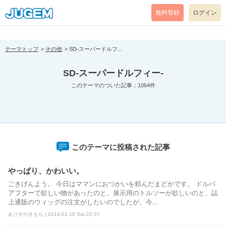
[pear_error: message="Success" code=0 mode=return level=notice
prefix="" info=""]
無料登録
ログイン
テーマトップ
その他
SD-スーパードルフ...
SD-スーパードルフィー-
このテーマのついた記事：1064件
このテーマに投稿された記事
やっぱり、かわいい。
ごきげんよう。 今日はママンにおつかいを頼んだまどかです。 ドルパ
アフターで欲しい物があったのと、展示用のトルソーが欲しいのと、誌
上通販のウィッグの注文がしたいのでしたが、今...
ありすのきもち | 2014.01.18 Sat 22:37