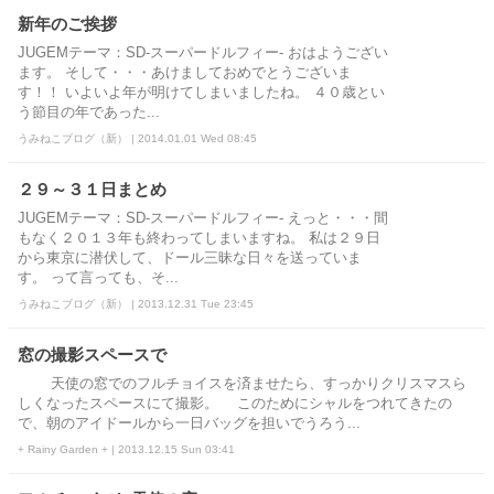
新年のご挨拶
JUGEMテーマ：SD-スーパードルフィー- おはようござい
ます。 そして・・・あけましておめでとうございま
す！！ いよいよ年が明けてしまいましたね。 ４０歳とい
う節目の年であった...
うみねこブログ（新） | 2014.01.01 Wed 08:45
２９～３１日まとめ
JUGEMテーマ：SD-スーパードルフィー- えっと・・・間
もなく２０１３年も終わってしまいますね。 私は２９日
から東京に潜伏して、ドール三昧な日々を送っていま
す。 って言っても、そ...
うみねこブログ（新） | 2013.12.31 Tue 23:45
窓の撮影スペースで
天使の窓でのフルチョイスを済ませたら、すっかりクリスマスら
しくなったスペースにて撮影。 このためにシャルをつれてきたの
で、朝のアイドールから一日バッグを担いでうろう...
+ Rainy Garden + | 2013.12.15 Sun 03:41