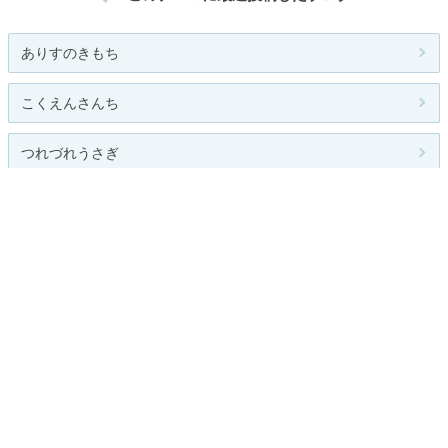
ありすのきもち
こくえんさんち
つれづれうさぎ
ドールのためのブレブレ写真館
人気のテーマ
競馬
園芸
関連カテゴリー