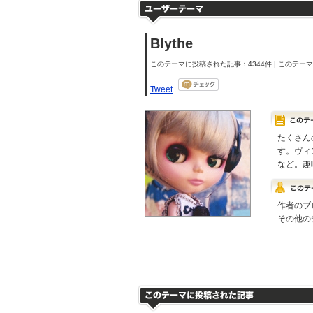
Blythe
このテーマに投稿された記事：4344件 | このテーマの
Tweet
たくさん
す。ヴィ
など。趣
作者のブ
その他の