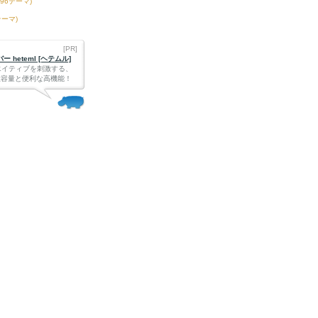
396テーマ)
テーマ)
[PR]
 heteml [ヘテムル]
エイティブを刺激する、
Bの大容量と便利な高機能！