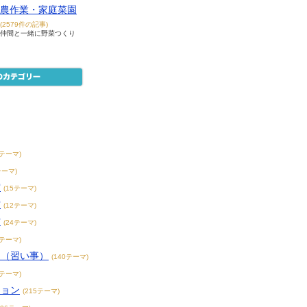
農作業・家庭菜園
(2579件の記事)
仲間と一緒に野菜つくり
8テーマ)
テーマ)
賞
(15テーマ)
賞
(12テーマ)
賞
(24テーマ)
3テーマ)
こ（習い事）
(140テーマ)
4テーマ)
ション
(215テーマ)