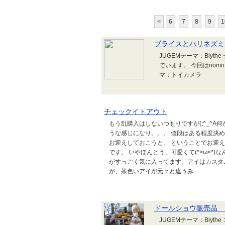
<
6
7
8
9
1
ブライスとハリネズミ 
JUGEMテーマ：Blythe
でいます。 今回はnom
マ：トイカメラ
チェックイトアウト
もう乱購入はしないつもりですが(;^_^
うな感じになり。。。 値段はある程度決
お迎えしておこうと。 ということでお迎え
です。 いやほんとう、可愛くて(*>ω<*
がすっごく気に入ってます。アイはカスタ
が、茶色いアイが元々と違うみ...
ドールショウ販売品 
JUGEMテーマ：Bly