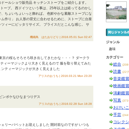
のドールショウ販売品 キッチンストーブをご紹介します。
トーブ。 西ドイツという事は、25年以上は経ってるのかし
で、ちょいちょいっと飾れば。 色鮮やかな素敵ストーブにな
ャム作り」 お人形の背丈に合わせるために、ストーブに台座
ッツィーにピッタリサイズ。 ブライスだとこんな感じ。 サ
機織鳥 はたおりどり | 2016.05.01 Sun 02:47
ジャンル
趣味
カテゴリー
the 東京の桜もそろそろ咲き出してきたかな・・・？ ダークラ
ティーマジックより大きく見えるので 服を取り替えてみた
総合
(20
ミンティーマジックが大きく見えました
読書
(22
アリスのおうち | 2016.03.21 Mon 23:20
音楽鑑
映画鑑
演劇鑑
he ピンボケなひなまつりデス
写真
(37
アリスのおうち | 2016.02.28 Sun 16:28
おけい
手芸
(24
コレク
シェリーバベットお迎えしました 開封前なのですが いつも