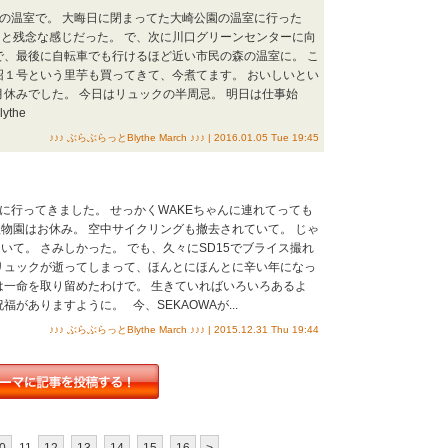
市民の森の温室で。 大晦日に閉まってた大崎公園の温室に行った
と残念な感じだった。 で、次に川口グリーンセンターに向
で、最後に自転車でも行けるほど近い市民の森の温室に。 こ
沼１号という里芋も買ってきて、今煮てます。 おいしいとい
月休みでした。 今日はリュックの半周忌。 明日は仕事始
the
♪♪♪ ぶらぶらっとBlythe March ♪♪♪ | 2016.01.05 Tue 19:45
大崎公園に行ってきました。 せっかくWAKEちゃんに連れてっても
物園はお休み。 空中サイクリングも撤去されていて。 じゃ
いて。 さみしかった。 でも、久々にSD15でブライス撮れ
リュックが逝ってしまって、ほんとにほんとに辛い年になっ
は一命を取り留めたわけで。 生きていればいろいろあるよ
福がありますように。 今、SEKAOWAが...
♪♪♪ ぶらぶらっとBlythe March ♪♪♪ | 2015.12.31 Thu 19:44