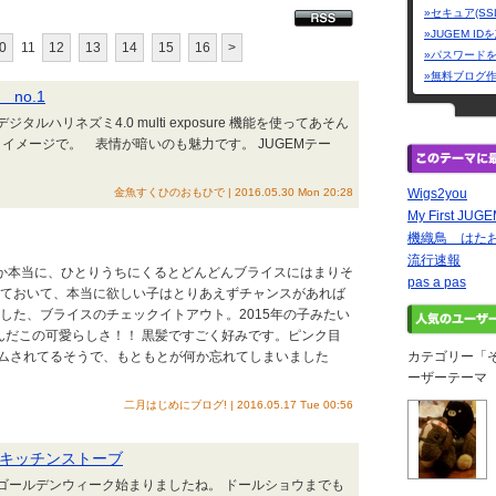
»セキュア(SS
»JUGEM I
0
11
12
13
14
15
16
>
»パスワード
»無料ブログ
no.1
 デジタルハリネズミ4.0 multi exposure 機能を使ってあそん
o イメージで。 表情が暗いのも魅力です。 JUGEMテー
金魚すくひのおもひで | 2016.05.30 Mon 20:28
Wigs2you
My First JUG
機織鳥 はた
流行速報
A何か本当に、ひとりうちにくるとどんどんブライスにはまりそ
pas a pas
めておいて、本当に欲しい子はとりあえずチャンスがあれば
した、ブライスのチェックイトアウト。2015年の子みたい
)なんだこの可愛らしさ！！ 黒髪ですごく好みです。ピンク目
ムされてるそうで、もともとが何か忘れてしまいました
カテゴリー「
ーザーテーマ
二月はじめにブログ! | 2016.05.17 Tue 00:56
キッチンストーブ
the ゴールデンウィーク始まりましたね。 ドールショウまでも