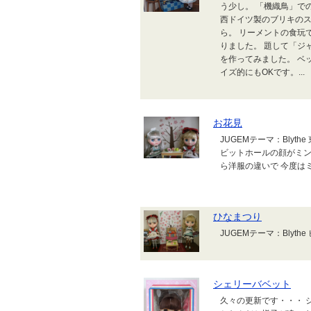
う少し。 「機織鳥」で
西ドイツ製のブリキのス
ら。 リーメントの食玩
りました。 題して「ジ
を作ってみました。 ベ
イズ的にもOKです。...
お花見
JUGEMテーマ：Bly
ビットホールの顔がミン
ら洋服の違いで 今度は
ひなまつり
JUGEMテーマ：Blyt
シェリーバベット
久々の更新です・・・ 