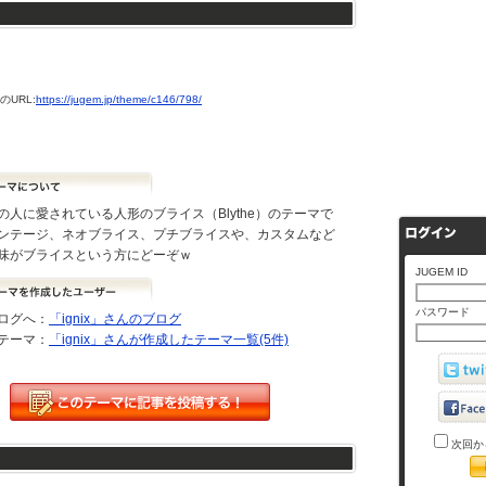
URL:
https://jugem.jp/theme/c146/798/
の人に愛されている人形のブライス（Blythe）のテーマで
ンテージ、ネオブライス、プチブライスや、カスタムなど
味がブライスという方にどーぞｗ
JUGEM ID
パスワード
ログへ：
「ignix」さんのブログ
テーマ：
「ignix」さんが作成したテーマ一覧(5件)
次回か