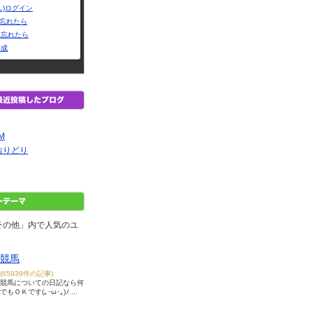
L)ログイン
Dを忘れたら
を忘れたら
作成
EM
おりどり
その他」内で人気のユ
競馬
(65939件の記事)
競馬についての日記なら何
でもＯＫです(｡･ω･｡)ﾉ ...