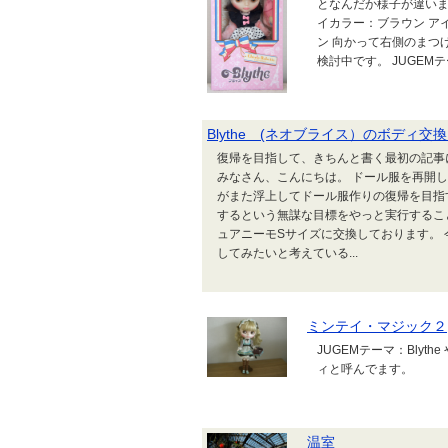
となんだか様子が違いま
イカラー：ブラウン ア
ン 向かって右側のまつ
検討中です。 JUGEMテー
Blythe (ネオブライス）のボディ交
復帰を目指して、きちんと書く最初の記事
みなさん、こんにちは。 ドール服を再開
がまた浮上してドール服作りの復帰を目指
するという無謀な目標をやっと実行するこ
ュアニーモSサイズに交換しております。 
してみたいと考えている...
ミンテイ・マジック２
JUGEMテーマ：Bly
ィと呼んでます。
温室