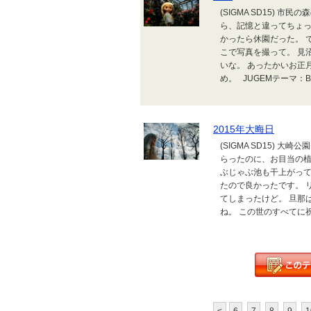
(SIGMA SD15) 
ら、記憶と違ってちょっ
かったら休園だった。 
こで写真を撮って。 見
いな。 あったかいお正
め。 JUGEMテーマ：Bly
2015年大晦日
(SIGMA SD15) 
らったのに、お目当の植
ぶじゃぶ池も干上がって
たので良かったです。 
てしまったけど。 旦那
ね。 この世のすべてに祝