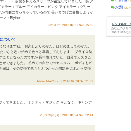
その他
(
す・・・ 前髪を抑えるスリーブが後退していました 笑 ア
イカラー：ブルー アイカラー：ピンク アイカラー：グリー
お題
(22
げが内側に寄っちゃっているので 長いまつげに交換しようか
マ：Blythe
レンタルサーバー
mY liFe* | 2016.02.21 Sun 15:52
あなたのクリ
200.71G
換について
になりますね。 お久しぶりのかた、はじめましてのかた、
したいなと思い始めて色々と準備しております。 ブライス熱
すこととなったのですが 長年憧れていた、自分でカスタム
とができました。 初めての自分でのカスタム。 ボディもピ
今回は、その交換で色々とぶつかった問題を これから交換
Atelier MintChoco | 2016.02.20 Sat 21:02
the やってきました。 ミンティ・マジック 何となく、キャンデ
アリスのおうち | 2016.01.24 Sun 22:14