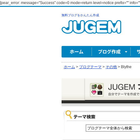
[pear_error: message="Success" code=0 mode=return level=notice prefix="" info=""
無料ブログをかんたん作成
ホーム
>
ブログテーマ
>
その他
>
Blythe