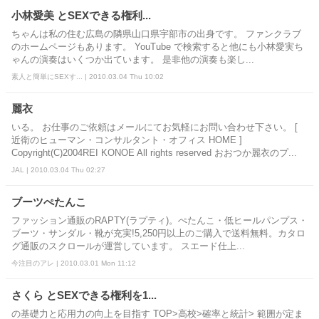
小林愛美 とSEXできる権利...
ちゃんは私の住む広島の隣県山口県宇部市の出身です。 ファンクラブ
のホームページもあります。 YouTube で検索すると他にも小林愛実ち
ゃんの演奏はいくつか出ています。 是非他の演奏も楽し...
素人と簡単にSEXす... | 2010.03.04 Thu 10:02
麗衣
いる。 お仕事のご依頼はメールにてお気軽にお問い合わせ下さい。 [
近衛のヒューマン・コンサルタント・オフィス HOME ]
Copyright(C)2004REI KONOE All rights reserved おおつか麗衣のプ...
JAL | 2010.03.04 Thu 02:27
ブーツぺたんこ
ファッション通販のRAPTY(ラプティ)。ぺたんこ・低ヒールパンプス・
ブーツ・サンダル・靴が充実!5,250円以上のご購入で送料無料。カタロ
グ通販のスクロールが運営しています。 スエード仕上...
今注目のアレ | 2010.03.01 Mon 11:12
さくら とSEXできる権利を1...
の基礎力と応用力の向上を目指す TOP>高校>確率と統計> 範囲が定ま