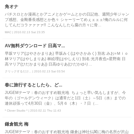
角オナ
パチスロとか漫画とかアニメとかゲームとかの日記他、週間少年ジャン
プ感想、金剛番長感想とか色々 シャーリーてめぇェェェ!俺のルルに何
してんだコラァァァァ!! こんなんしたら腐の方々に骨...
MAC | 2010.02.13 Sat 23:35
AV無料ダウンロード 日高マ...
早坂マリア(はやさかまりあ) 早坂みく(はやさかみく) 別名:みお=Ｍｉｏ
林マリア(はやしまりあ) 林絵理(はやしえり) 別名:光月夜也=星野南 日
高マリア(ひだかまりあ)) 日高ゆりあ(ひだかゆり...
クリックするだけ... | 2010.02.13 Sat 03:54
春に旅行するとしたら、ど...
JUGEMテーマ：春のおすすめ観光地 ちょっと早い気もしますが、今
年の（ゴールデンウィーク）は通常だと1日（土）～5日（水）までの
連休頑張って4月30日（金）、5月６（木）・７日（...
* Clover Studio * | 2010.02.11 Thu 11:43
鎌倉観光 梅
JUGEMテーマ：春のおすすめ観光地 鎌倉は神社仏閣に梅の名所が沢山