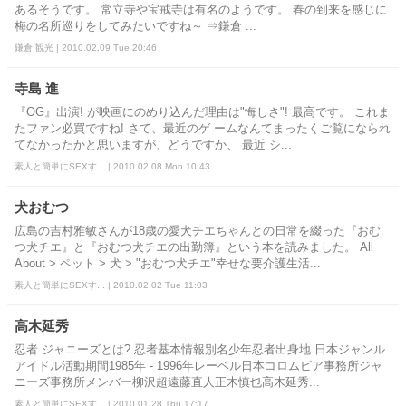
あるそうです。 常立寺や宝戒寺は有名のようです。 春の到来を感じに
梅の名所巡りをしてみたいですね～ ⇒鎌倉 ...
鎌倉 観光 | 2010.02.09 Tue 20:46
寺島 進
『OG』出演! が映画にのめり込んだ理由は"悔しさ"! 最高です。 これま
たファン必買ですね! さて、最近のゲ ームなんてまったくご覧になられ
てなかったかと思いますが、どうですか、 最近 シ...
素人と簡単にSEXす... | 2010.02.08 Mon 10:43
犬おむつ
広島の吉村雅敏さんが18歳の愛犬チエちゃんとの日常を綴った『おむ
つ犬チエ』と『おむつ犬チエの出勤簿』という本を読みました。 All
About > ペット > 犬 > "おむつ犬チエ"幸せな要介護生活...
素人と簡単にSEXす... | 2010.02.02 Tue 11:03
高木延秀
忍者 ジャニーズとは? 忍者基本情報別名少年忍者出身地 日本ジャンル
アイドル活動期間1985年 - 1996年レーベル日本コロムビア事務所ジャ
ニーズ事務所メンバー柳沢超遠藤直人正木慎也高木延秀...
素人と簡単にSEXす... | 2010.01.28 Thu 17:17