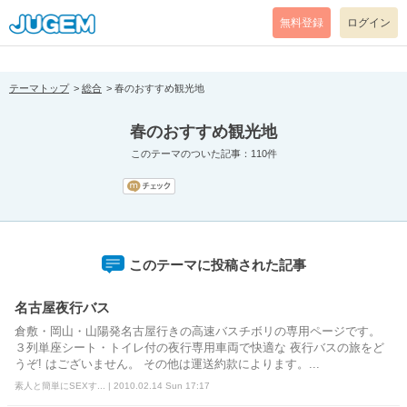
[pear_error: message="Success" code=0 mode=return level=notice
prefix="" info=""]
無料登録
ログイン
テーマトップ
総合
春のおすすめ観光地
春のおすすめ観光地
このテーマのついた記事：110件
このテーマに投稿された記事
名古屋夜行バス
倉敷・岡山・山陽発名古屋行きの高速バスチボリの専用ページです。
３列単座シート・トイレ付の夜行専用車両で快適な 夜行バスの旅をど
うぞ! はございません。 その他は運送約款によります。...
素人と簡単にSEXす... | 2010.02.14 Sun 17:17