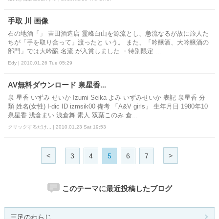
手取 川 画像
石の地酒「」 吉田酒造店 霊峰白山を源流とし、急流なるが故に旅人た
ちが「手を取り合って」渡ったと いう。 また、「吟醸酒、大吟醸酒の
部門」では大吟醸 名流 が入賞しました ・特別限定 ...
Edy | 2010.01.26 Tue 05:29
AV無料ダウンロード 泉星香...
泉 星香 いずみ せいか Izumi Seika よみ いずみせいか 表記 泉星香 分
類 姓名(女性) I-dic ID izmsik00 備考 「A&V girls」 生年月日 1980年10
泉星香 浅倉まい 浅倉舞 素人 双葉このみ 倉...
クリックするだけ... | 2010.01.23 Sat 19:53
<
>
3
4
5
6
7
このテーマに最近投稿したブログ
三足のわらじ