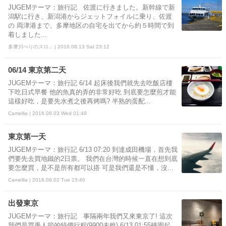
JUGEMテーマ：旅行記 佐渡に行きました。新幹線で新
潟駅に行き、新潟港からジェットフォイルに乗り、佐渡
の 両津港まで、多摩地区の自宅を出てから約５時間で到
着しました...
多摩川べりのスロ... | 2016.08.13 Sat 23:12
06/14 東京第二天
JUGEMテーマ：旅行記 6/14 起床後我們就先去吃飯店樓
下吃日式早餐 他的魚真的弄的非常好吃 到底要怎麼煎才能
這樣好吃，是要先水煮之後再烤嗎? 半熟的蛋配...
Camellia | 2016.08.03 Wed 01:49
東京第一天
JUGEMテーマ：旅行記 6/13 07:20 到達成田機場，首先我
們要先去買地鐵的2日票。 我們在台灣的時候一直在想到底
要怎麼買，是不是所有都可以搭 可是我們還是不懂，沒...
Camellia | 2016.08.02 Tue 15:40
出發東京
JUGEMテーマ：旅行記 事隔兩年我們又來東京了! 這次
我們是買愚人節的特價行程(9900未稅) 6/13 01:55桃園起