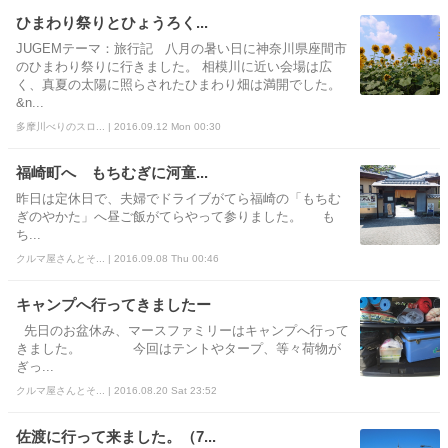
ひまわり祭りとひょうろく...
JUGEMテーマ：旅行記 八月の暑い日に神奈川県座間市
のひまわり祭りに行きました。 相模川に近い会場は広
く、真夏の太陽に照らされたひまわり畑は満開でした。
&n...
多摩川べりのスロ... | 2016.09.12 Mon 00:30
福崎町へ もちむぎに河童...
​昨日は定休日で、夫婦でドライブがてら福崎の「もちむ
ぎのやかた」へ昼ご飯がてらやって参りました。 も
ち...
クルマ屋さんとそ... | 2016.09.08 Thu 00:46
キャンプへ行ってきましたー
先日のお盆休み、マースファミリーはキャンプへ行って
きました。 今回はテントやタープ、等々荷物が
ぎっ...
クルマ屋さんとそ... | 2016.08.20 Sat 23:52
佐渡に行って来ました。（7...