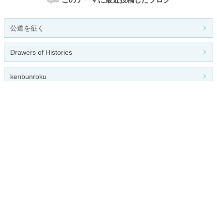
公道を征く
Drawers of Histories
kenbunroku
セブ島工房
のしのし日記
関連カテゴリー
総合
温泉
海外
国内
その他
お題
© 2026
JUGEM
Some Rights Reserved.