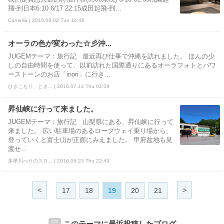
飛-到日本6:10 6/17 22:15成田起飛-到...
Camellia | 2016.08.02 Tue 14:48
オーラの色が変わった☆彡沖...
JUGEMテーマ：旅行記 最近再び仕事で沖縄を訪れました。 ほんの少
しの自由時間を使って、以前訪れた国際通りにあるオーラフォトとパワ
ーストーンのお店「inori」に行き...
ひきこもり、とき... | 2016.07.14 Thu 01:08
昇仙峡に行って来ました。
JUGEMテーマ：旅行記 山梨県にある、昇仙峡に行って
来ました。 広い駐車場のあるロープウェイ乗り場から、
登っていくと富士山が正面にみえました。 甲府盆地も見
渡せ...
多摩川べりのスロ... | 2016.06.23 Thu 22:49
<
>
17
18
19
20
21
このテーマに最近投稿したブログ