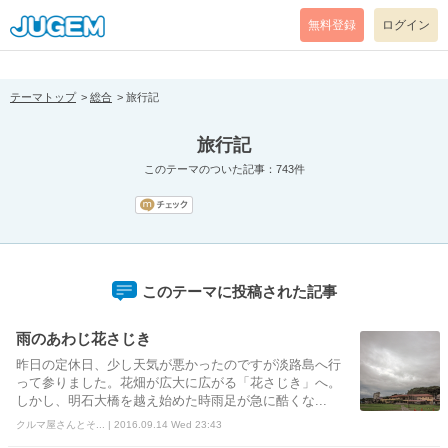
[pear_error: message="Success" code=0 mode=return level=notice
prefix="" info=""]
無料登録
ログイン
テーマトップ
総合
旅行記
旅行記
このテーマのついた記事：743件
このテーマに投稿された記事
雨のあわじ花さじき
昨日の定休日、少し天気が悪かったのですが淡路島へ行
って参りました。 ​花畑が広大に広がる「花さじき」へ。 ​
しかし、明石大橋を越え始めた時雨足が急に酷くな...
クルマ屋さんとそ... | 2016.09.14 Wed 23:43