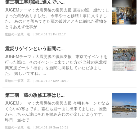
第三期工事順調に進んでい...
JUGEMテーマ：大震災後の復興支援 震災の際、崩れてし
まった蔵がありました。 今年やっと修繕工事に入りまし
た。 あのとき落ちてきた蔵の破片とともに崩れた荷物を
とりあえず仕事が...
世嬉の一酒蔵 蔵... | 2014.01.31 Fri 12:17
震災リゲインという新聞に...
JUGEMテーマ：大震災後の復興支援 東京でイベントを
行った際に、そのイベントに来ていた方が 当社の東北復
興支援ビール「福香」を新聞に掲載していただきまし
た。 嬉しいですね。...
世嬉の一酒蔵 蔵... | 2014.01.27 Mon 16:10
第三期 蔵の改修工事はじ...
JUGEMテーマ：大震災後の復興支援 今朝もキーンとなる
くらいの寒さです。霜柱も庭一面に出来てました。 座敷
わらしちゃん達はそれを踏み込むのが楽しいようです。
昨日、当社で...
世嬉の一酒蔵 蔵... | 2014.01.19 Sun 10:51