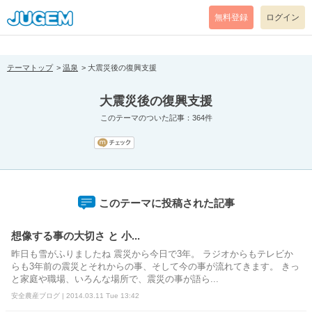
[pear_error: message="Success" code=0 mode=return level=notice
prefix="" info=""]
無料登録
ログイン
テーマトップ
温泉
大震災後の復興支援
大震災後の復興支援
このテーマのついた記事：364件
このテーマに投稿された記事
想像する事の大切さ と 小...
昨日も雪がふりましたね 震災から今日で3年。 ラジオからもテレビか
らも3年前の震災とそれからの事、そして今の事が流れてきます。 きっ
と家庭や職場、いろんな場所で、震災の事が語ら...
安全農産ブログ | 2014.03.11 Tue 13:42