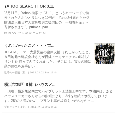
YAHOO SEARCH FOR 3.11
"3月11日、Yahoo!検索で「3.11」というキーワードで検
索された方おひとりにつき10円が、Yahoo!検索から公益
財団法人東日本大震災復興支援財団の「一般寄附金」へ
寄付されます"。prtimes.jp/m...
D2 BLOG | 2014.03.04 Tue 22:24
うれしかったこと・・・世...
JUGEMテーマ：大震災後の復興支援 うれしかったこと。
今日地元の建設会社さんが日経アーキテクチャの印刷プ
リントを 持ってきてくれました。 そこには、震災の際に
蔵の修復をお手伝い...
世嬉の一酒蔵 蔵... | 2014.03.02 Sun 13:44
横浜市旭区 ３棟（ハウスメ...
現在、横浜旭区内にてハイブリッド工法施工中です。本物件は、ある
ハウスメーカーさんからの依頼により、3棟を連続で修復しておりま
す。2度の大雪のため、プラント車が坂道を上がれなかっ...
プロジェクト浦安... | 2014.02.24 Mon 11:42