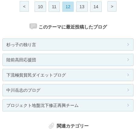
<
>
10
11
12
13
14
このテーマに最近投稿したブログ
杉っ子の独り言
陸前高田応援団
下流極貧貧民ダイエットブログ
中川岳志のブログ
プロジェクト地盤沈下修正再興チーム
関連カテゴリー