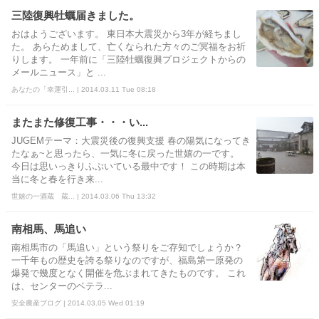
三陸復興牡蠣届きました。
おはようございます。 東日本大震災から3年が経ちまし
た。 あらためまして、亡くなられた方々のご冥福をお祈
りします。 一年前に「三陸牡蠣復興プロジェクトからの
メールニュース」と ...
あなたの「幸運引... | 2014.03.11 Tue 08:18
またまた修復工事・・・い...
JUGEMテーマ：大震災後の復興支援 春の陽気になってき
たなぁ~と思ったら、一気に冬に戻った世嬉の一です。
今日は思いっきりふぶいている最中です！ この時期は本
当に冬と春を行き来...
世嬉の一酒蔵 蔵... | 2014.03.06 Thu 13:32
南相馬、馬追い
南相馬市の「馬追い」という祭りをご存知でしょうか？
一千年もの歴史を誇る祭りなのですが、福島第一原発の
爆発で幾度となく開催を危ぶまれてきたものです。 これ
は、センターのベテラ...
安全農産ブログ | 2014.03.05 Wed 01:19