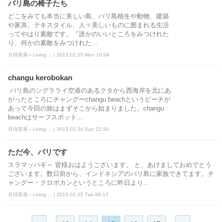
バリ島の椅子たち
どこをみても本当に美しい島、バリ島植生や動物、建築
や家具、テキスタイル、人々美しいものに囲まれる生活
ってやはり素敵です。『誰かのいいところをみつけれた
り、何かの素敵をみつけれた...
月待茶屋～Living ... | 2013.02.25 Mon 10:04
changu kerobokan
バリ島のングラライ空港のあるクタから西海岸を北にあ
がったところにチャングーchangu beachというビーチが
あって今回の旅はまずそこから始まりました。changu
beachはサーフスポット...
月待茶屋～Living ... | 2013.02.24 Sun 22:30
ただ今、バリです
スラマッパギ～ 皆様おはようございます。 と、あけましておめでとう
ございます。数日前から、インドネシアのバリ島に家族できてます。チ
ャングー・クロボカンというところに昨日より...
月待茶屋～Living ... | 2013.02.05 Tue 08:17