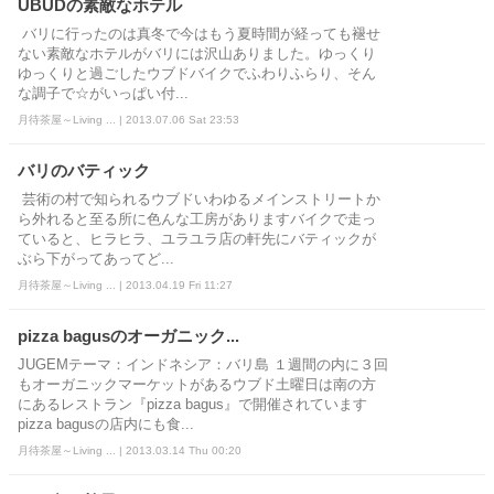
UBUDの素敵なホテル
バリに行ったのは真冬で今はもう夏時間が経っても褪せ
ない素敵なホテルがバリには沢山ありました。ゆっくり
ゆっくりと過ごしたウブドバイクでふわりふらり、そん
な調子で☆がいっぱい付...
月待茶屋～Living ... | 2013.07.06 Sat 23:53
バリのバティック
芸術の村で知られるウブドいわゆるメインストリートか
ら外れると至る所に色んな工房がありますバイクで走っ
ていると、ヒラヒラ、ユラユラ店の軒先にバティックが
ぶら下がってあってど...
月待茶屋～Living ... | 2013.04.19 Fri 11:27
pizza bagusのオーガニック...
JUGEMテーマ：インドネシア：バリ島 １週間の内に３回
もオーガニックマーケットがあるウブド土曜日は南の方
にあるレストラン『pizza bagus』で開催されています
pizza bagusの店内にも食...
月待茶屋～Living ... | 2013.03.14 Thu 00:20