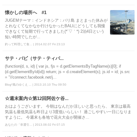
懐かしの場所へ #1
JUGEMテーマ：インドネシア：バリ島 まとまった休みが
とれなくてなかなか行けなかったBALIにどうしても我慢
できなくて短期で行ってきました(*´▽｀*) 2泊4日という
短い時間でしたが...
釣って料理して食... | 2014.02.07 Fri 23:13
サテ・バビ（サテ・ティパ...
(function(d, s, id) { var js, fjs = d.getElementsByTagName(s)[0]; if
(d.getElementById(id)) return; js = d.createElement(s); js.id = id; js.src
= "//connect.facebook.net/j...
Blog*風のゆくえ ... | 2013.10.10 Thu 09:50
☆週末案内☆第12回阿佐ケ谷...
おはようございます。 今朝はなんだか涼しいと思ったら、 東京は最高
気温も最低気温も昨日より3度低いらしい！ 過ごしやすい一日になりま
すように。 今週末も各地で花火大会が開催さ...
あなたの「幸運引... | 2013.08.02 Fri 07:15