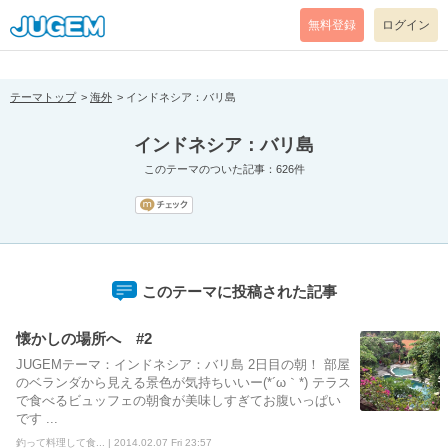
[pear_error: message="Success" code=0 mode=return level=notice
prefix="" info=""]
無料登録
ログイン
テーマトップ
海外
インドネシア：バリ島
インドネシア：バリ島
このテーマのついた記事：626件
このテーマに投稿された記事
懐かしの場所へ #2
JUGEMテーマ：インドネシア：バリ島 2日目の朝！ 部屋
のベランダから見える景色が気持ちいいー(*´ω｀*) テラス
で食べるビュッフェの朝食が美味しすぎてお腹いっぱい
です ...
釣って料理して食... | 2014.02.07 Fri 23:57