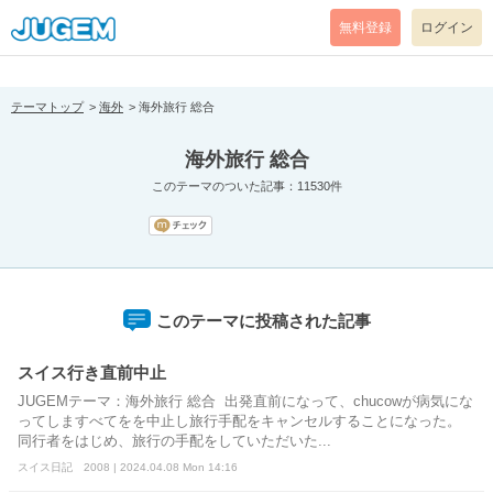
[pear_error: message="Success" code=0 mode=return level=notice
prefix="" info=""]
無料登録
ログイン
テーマトップ
海外
海外旅行 総合
海外旅行 総合
このテーマのついた記事：11530件
このテーマに投稿された記事
スイス行き直前中止
JUGEMテーマ：海外旅行 総合 出発直前になって、chucowが病気にな
ってしますべてをを中止し旅行手配をキャンセルすることになった。
同行者をはじめ、旅行の手配をしていただいた...
スイス日記 2008 | 2024.04.08 Mon 14:16