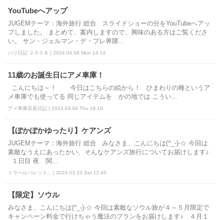
YouTubeへアップ
JUGEMテーマ：海外旅行 総合 スライドショーの分をYouTubeへアッ
プしました。 まとめて、案内しますので、興味のある方はご覧くださ
い。 サン・ジェルマン・デ・プレ界隈...
パリ日記 ２００８ | 2024.04.08 Mon 14:14
11歳のお誕生日にアメ車庫！
こんにちは～！ 今日はこちらの絵から！ ひまわりの種というア
メ車庫でも使ってる 同じアイテムを かの地では こうい...
アメ車庫店長日記 | 2024.04.04 Thu 18:10
【ぽかぽかゆったり】ケアンズ
JUGEMテーマ：海外旅行 総合 みなさま、こんにちは(^_-)-☆ 今回は
素敵なうえにあったかい、そんなケアンズ旅行についてお届けします♪
１日目 夜 関...
トラベルパレット... | 2024.03.23 Sat 12:45
【限定】ソウル
みなさま、こんにちは(^_-)-☆ 今回は素敵なソウル旅が４～５月限定で
キャンペーン料金で行けちゃう魔法のプランをお届けします♪ ４月１