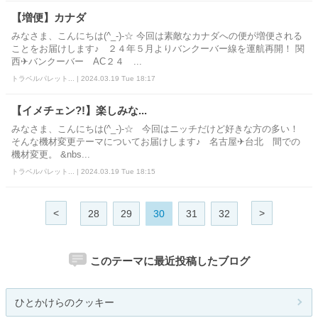
【増便】カナダ
みなさま、こんにちは(^_-)-☆ 今回は素敵なカナダへの便が増便される
ことをお届けします♪ ２４年５月よりバンクーバー線を運航再開！ 関
西✈バンクーバー AC２４ ...
トラベルパレット... | 2024.03.19 Tue 18:17
【イメチェン?!】楽しみな...
みなさま、こんにちは(^_-)-☆ 今回はニッチだけど好きな方の多い！
そんな機材変更テーマについてお届けします♪ 名古屋✈台北 間での
機材変更。 &nbs...
トラベルパレット... | 2024.03.19 Tue 18:15
<
>
28
29
30
31
32
このテーマに最近投稿したブログ
ひとかけらのクッキー