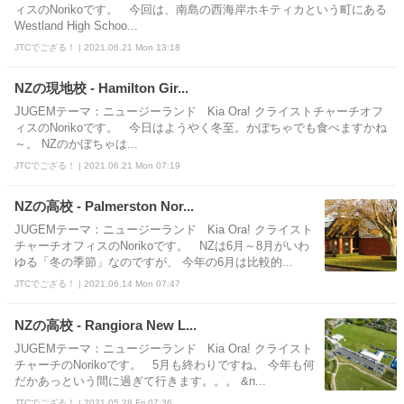
ィスのNorikoです。 今回は、南島の西海岸ホキティカという町にある
Westland High Schoo...
JTCでござる！ | 2021.06.21 Mon 13:18
NZの現地校 - Hamilton Gir...
JUGEMテーマ：ニュージーランド Kia Ora! クライストチャーチオフ
ィスのNorikoです。 今日はようやく冬至。かぼちゃでも食べますかね
～。 NZのかぼちゃは...
JTCでござる！ | 2021.06.21 Mon 07:19
NZの高校 - Palmerston Nor...
JUGEMテーマ：ニュージーランド Kia Ora! クライスト
チャーチオフィスのNorikoです。 NZは6月～8月がいわ
ゆる「冬の季節」なのですが、 今年の6月は比較的...
JTCでござる！ | 2021.06.14 Mon 07:47
NZの高校 - Rangiora New L...
JUGEMテーマ：ニュージーランド Kia Ora! クライスト
チャーチのNorikoです。 5月も終わりですね。 今年も何
だかあっという間に過ぎて行きます。。。 &n...
JTCでござる！ | 2021.05.28 Fri 07:36