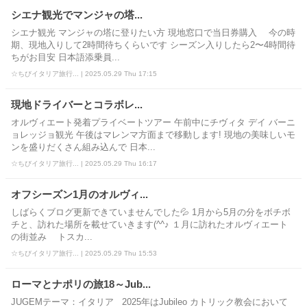
シエナ観光でマンジャの塔...
シエナ観光 マンジャの塔に登りたい方 現地窓口で当日券購入 今の時
期、現地入りして2時間待ちくらいです シーズン入りしたら2〜4時間待
ちがお目安 日本語添乗員...
☆ちびイタリア旅行... | 2025.05.29 Thu 17:15
現地ドライバーとコラボレ...
オルヴィエート発着プライベートツアー 午前中にチヴィタ デイ バーニ
ョレッジョ観光 午後はマレンマ方面まで移動します! 現地の美味しいモ
ンを盛りだくさん組み込んで 日本...
☆ちびイタリア旅行... | 2025.05.29 Thu 16:17
オフシーズン1月のオルヴィ...
しばらくブログ更新できていませんでした💦 1月から5月の分をボチボ
チと、訪れた場所を載せていきます(^^♪ １月に訪れたオルヴィエート
の街並み トスカ...
☆ちびイタリア旅行... | 2025.05.29 Thu 15:53
ローマとナポリの旅18～Jub...
JUGEMテーマ：イタリア 2025年はJubileo カトリック教会において