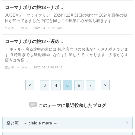
ローマナポリの旅13～ナポ...
JUGEMテーマ：イタリア 2024年12月31日の朝です 2024年最後の朝
日が昇ってきました 自宅と同じこの風景に心が落ち着きます ...
空と海 ～ cielo ... | 2025.04.19 Sat 14:29
ローマナポリの旅12～遅め...
ホテルへ戻る途中の道には 観光客向けのお店がたくさん並んでいま
す ３時過ぎでも昼食難民にならずに済むので 助かります 夕陽がさす
店内はお客...
空と海 ～ cielo ... | 2025.04.11 Fri 14:17
<
>
3
4
5
6
7
このテーマに最近投稿したブログ
空と海 ～ cielo e mare ～