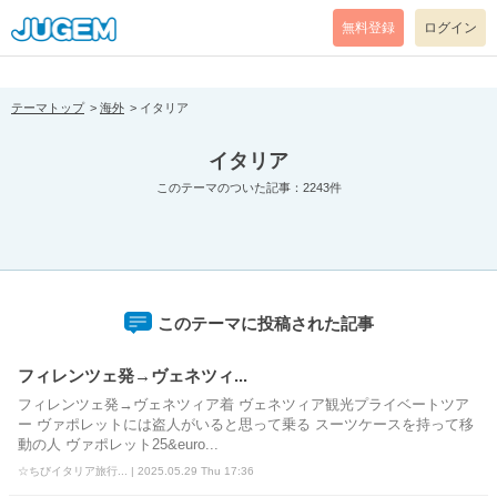
[pear_error: message="Success" code=0 mode=return level=notice
prefix="" info=""]
無料登録
ログイン
テーマトップ
海外
イタリア
イタリア
このテーマのついた記事：2243件
このテーマに投稿された記事
フィレンツェ発→ヴェネツィ...
フィレンツェ発→ヴェネツィア着 ヴェネツィア観光プライベートツア
ー ヴァポレットには盗人がいると思って乗る スーツケースを持って移
動の人 ヴァポレット25&euro...
☆ちびイタリア旅行... | 2025.05.29 Thu 17:36