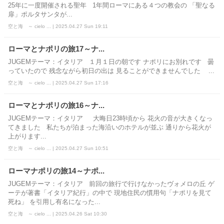
25年に一度開催される聖年 1年間ローマにある４つの教会の 「聖なる
扉」ポルタサンタが...
空と海 ～ cielo ... | 2025.04.27 Sun 19:11
ローマとナポリの旅17～ナ...
JUGEMテーマ：イタリア １月１日の朝です ナポリにお別れです 曇
っていたので 残念ながら初日の出は 見ることができませんでした ...
空と海 ～ cielo ... | 2025.04.27 Sun 17:16
ローマとナポリの旅16～ナ...
JUGEMテーマ：イタリア 大晦日23時頃から 花火の音が大きくなっ
てきました 私たちが泊まった海沿いのホテルが並ぶ 通りから花火が
上がります...
空と海 ～ cielo ... | 2025.04.27 Sun 10:51
ローマナポリの旅14～ナポ...
JUGEMテーマ：イタリア 前回の旅行で行けなかったヴォメロの丘 ゲ
ーテが著書「イタリア紀行」の中で 現地住民の慣用句「ナポリを見て
死ね」 を引用し有名になった...
空と海 ～ cielo ... | 2025.04.26 Sat 10:30