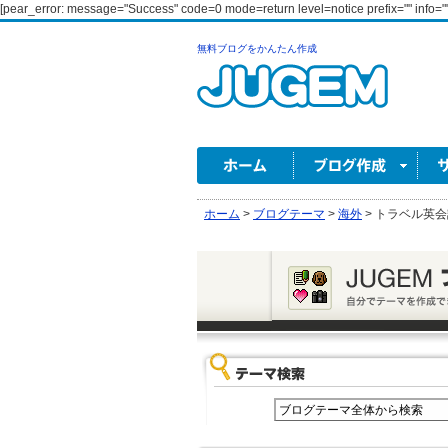
[pear_error: message="Success" code=0 mode=return level=notice prefix="" info=""
無料ブログをかんたん作成
ホーム
>
ブログテーマ
>
海外
>
トラベル英会