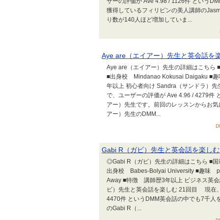
ザーの評価が Ave 4.98 / 1126件
獲得しているフィリピンの美人講師のJas
り数が140人ほど増加していま...
Aye are（エイアー）先生と英会話を
Aye are（エイアー）先生の詳細はこちら 
■出身校 Mindanao Kokusai Daigaku 
年以上 初心者向け Sandra（サンドラ）
で、ユーザーの評価が Ave 4.96 / 42
アー）先生です。前回のレッスンからお気に入
アー）先生のDMM...
D
Gabi R（ガビ）先生と英会話を楽しむ
◎Gabi R（ガビ）先生の詳細はこちら ■国
出身校 Babes-Bolyai University ■趣味 pho
Away ■特徴 講師歴3年以上 ビジネス英会話
ビ）先生と英会話を楽しむ 21回目 現在、お気
4470件 というDMM英会話の中でも7
のGabi R（...