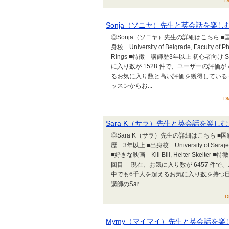
D
Sonja（ソニヤ）先生と英会話を楽しむ
◎Sonja（ソニヤ）先生の詳細はこちら ■国
身校 University of Belgrade, Faculty o
Rings ■特徴 講師歴3年以上 初心者向
に入り数が 1528 件で、ユーザーの評価が A
るお気に入り数と高い評価を獲得しているセ
ッスンからお...
D
Sara K（サラ）先生と英会話を楽しむ
◎Sara K（サラ）先生の詳細はこちら ■
歴 3年以上 ■出身校 University of Sarajevo -
■好きな映画 Kill Bill, Helter Ske
回目 現在、お気に入り数が 6457 件で、ユー
中でも6千人を超えるお気に入り数を持つ
講師のSar...
D
Mymy（マイマイ）先生と英会話を楽し