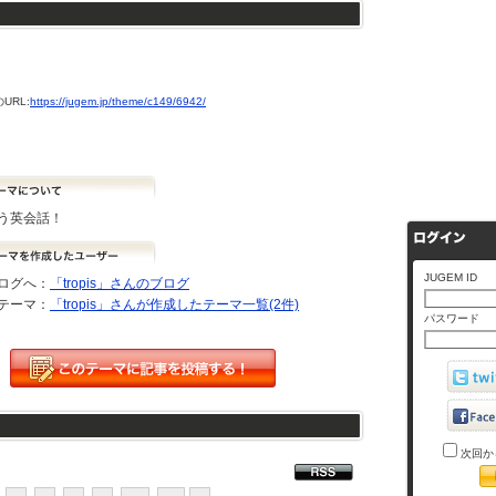
URL:
https://jugem.jp/theme/c149/6942/
う英会話！
JUGEM ID
ログへ：
「tropis」さんのブログ
テーマ：
「tropis」さんが作成したテーマ一覧(2件)
パスワード
次回か