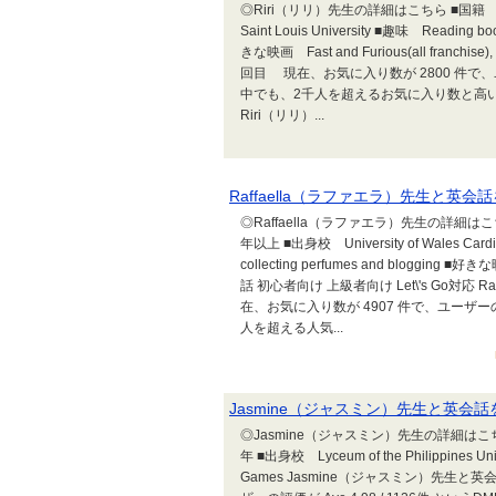
◎Riri（リリ）先生の詳細はこちら ■国籍
Saint Louis University ■趣味 Reading books,
きな映画 Fast and Furious(all franchi
回目 現在、お気に入り数が 2800 件で、ユー
中でも、2千人を超えるお気に入り数と高
Riri（リリ）...
Raffaella（ラファエラ）先生と英会
◎Raffaella（ラファエラ）先生の詳細は
年以上 ■出身校 University of Wales Cardiff 
collecting perfumes and bloggi
話 初心者向け 上級者向け Let\'s Go対応
在、お気に入り数が 4907 件で、ユーザーの評価
人を超える人気...
Jasmine（ジャスミン）先生と英会話
◎Jasmine（ジャスミン）先生の詳細はこち
年 ■出身校 Lyceum of the Philippines 
Games Jasmine（ジャスミン）先生と