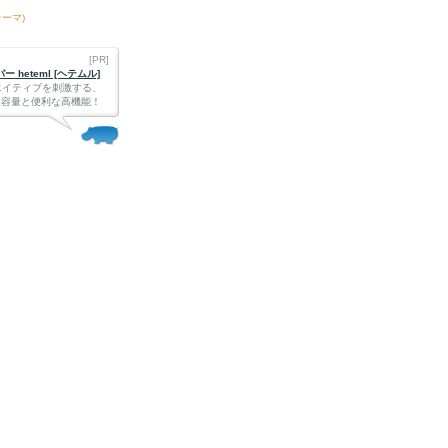
テーマ)
[PR]
 heteml [ヘテムル]
エイティブを刺激する、
Bの大容量と便利な高機能！