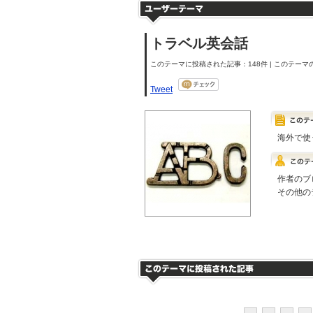
トラベル英会話
このテーマに投稿された記事：148件 | このテーマの
Tweet
海外で使
作者のブ
その他の