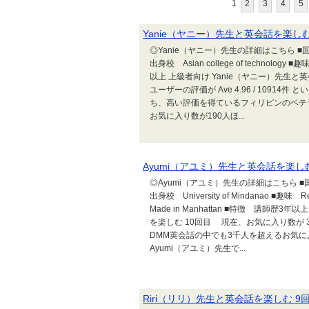
1
2
3
4
5
Yanie（ヤニー）先生と英会話を楽しむ
◎Yanie（ヤニー）先生の詳細はこちら ■国
出身校 Asian college of technology
以上 上級者向け Yanie（ヤニー）先生と
ユーザーの評価が Ave 4.96 / 109
ち、高い評価を得ているフィリピンのベテラ
お気に入り数が190人ほ...
Ayumi（アユミ）先生と英会話を楽しむ
◎Ayumi（アユミ）先生の詳細はこちら ■国
出身校 University of Mindanao ■趣味 Re
Made in Manhattan ■特徴 講師歴
を楽しむ 10回目 現在、お気に入り数が 3845
DMM英会話の中でも3千人を超えるお気
Ayumi（アユミ）先生で...
Riri（リリ）先生と英会話を楽しむ 9