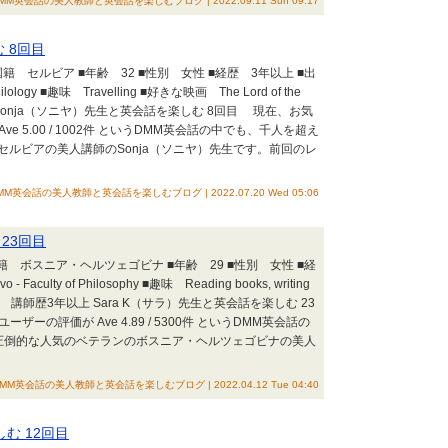
MM英会話の美人教師と英会話を楽しむブログ | 2022.09.11 Sun 09:17
 8回目
籍 セルビア ■年齢 32 ■性別 女性 ■経歴 3年以上 ■出
f Philology ■趣味 Travelling ■好きな映画 The Lord of the
け Sonja（ソニヤ）先生と英会話を楽しむ 8回目 現在、お気
ve 5.00 / 1002件 というDMM英会話の中でも、千人を超え
ルビアの美人講師のSonja（ソニヤ）先生です。前回のレ
MM英会話の美人教師と英会話を楽しむブログ | 2022.07.20 Wed 05:06
 23回目
国籍 ボスニア・ヘルツェゴビナ ■年齢 29 ■性別 女性 ■経
 Faculty of Philosophy ■趣味 Reading books, writing
lter ■特徴 講師歴3年以上 Sara K（サラ）先生と英会話を楽しむ 23
ザーの評価が Ave 4.89 / 5300件 というDMM英会話の
圧倒的な人気のベテランのボスニア・ヘルツェゴビナの美人
MM英会話の美人教師と英会話を楽しむブログ | 2022.04.12 Tue 04:40
む 12回目