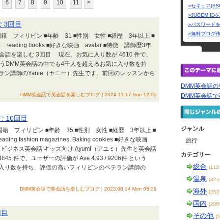
6
7
8
9
10
11
>
»セキュア(SS
»JUGEM I
 3回目
»パスワード
»無料ブログ
籍 フィリピン ■年齢 31 ■性別 女性 ■経歴 3年以上 ■
 ■趣味 reading books ■好きな映画 avatar ■特徴 講師歴3年
英会話を楽しむ 3回目 現在、お気に入り数が 4610 件で、
14件 というDMM英会話の中でも4千人を超えるお気に入り数を持
ン講師のYanie（ヤニー）先生です。前回のレッスンから
DMM英会話
DMM英会話で英会話を楽しむブログ | 2024.11.17 Sun 12:05
DMM英会話
 10回目
ジャンル
籍 フィリピン ■年齢 35 ■性別 女性 ■経歴 3年以上 ■
ading fashion magazines, Baking cookies ■好きな映画
旅行
3年以上 ビジネス英会話 キッズ向け Ayumi（アユミ）先生と英会話
カテゴリー
 件で、ユーザーの評価が Ave 4.93 / 9206件 という
総合
に入り数を持ち、評価の高いフィリピンのベテラン講師の
(11
温泉
(32
DMM英会話で英会話を楽しむブログ | 2023.08.14 Mon 05:39
海外
(25
国内
(28
回目
その他
(