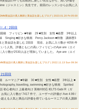
 というDMM英会話の中でも比較的に新しい先生ながら、高い評価を
mine（ジャスミン）先生です。前回のレッスンからお気に入
DMM英会話の美人教師と英会話を楽しむブログ | 2023.01.20 Fri 05:00
楽しむ 2回目
■国籍 フィリピン ■年齢 29 ■性別 女性 ■経歴 3年以上
■趣味 Singing ■好きな映画 Percy Jackson ■特徴 講師歴3
先生と英会話を楽しむ 2回目 現在、お気に入り数が 4056 件
79件 という人気、評価ともにの高いフィリピンのAye are（エイ
り数が2530人ほど増加していました。 Aye are（エイ
MM英会話の美人教師と英会話を楽しむブログ | 2022.11.13 Sun 09:34
 21回目
籍 ルーマニア ■年齢 30 ■性別 女性 ■経歴 3年以上 ■
tography, travelling, swimming ■好きな映画 Spirited
 初心者向け 上級者向け 英検®対応 IELTS Gabi R（ガ
に入り数が 7417 件で、ユーザーの評価が Ave 4.99 /
千人を超える人気と満点の評価を得ているルーマニアの美人講師