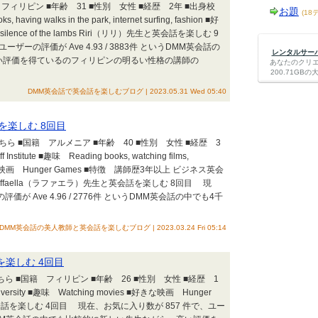
 フィリピン ■年齢 31 ■性別 女性 ■経歴 2年 ■出身校
お題
(18
 having walks in the park, internet surfing, fashion ■好
se), silence of the lambs Riri（リリ）先生と英会話を楽しむ 9
ザーの評価が Ave 4.93 / 3883件 というDMM英会話の
レンタルサーバー
い評価を得ているのフィリピンの明るい性格の講師の
あなたのクリ
200.71G
DMM英会話で英会話を楽しむブログ | 2023.05.31 Wed 05:40
話を楽しむ 8回目
こちら ■国籍 アルメニア ■年齢 40 ■性別 女性 ■経歴 3
Institute ■趣味 Reading books, watching films,
ng ■好きな映画 Hunger Games ■特徴 講師歴3年以上 ビジネス英会
 Raffaella（ラファエラ）先生と英会話を楽しむ 8回目 現
が Ave 4.96 / 2776件 というDMM英会話の中でも4千
DMM英会話の美人教師と英会話を楽しむブログ | 2023.03.24 Fri 05:14
を楽しむ 4回目
ら ■国籍 フィリピン ■年齢 26 ■性別 女性 ■経歴 1
University ■趣味 Watching movies ■好きな映画 Hunger
英会話を楽しむ 4回目 現在、お気に入り数が 857 件で、ユー