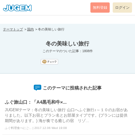
[pear_error: message="Success" code=0 mode=return level=notice
prefix="" info=""]
無料登録
ログイン
テーマトップ
国内
冬の美味しい旅行
冬の美味しい旅行
このテーマのついた記事：1808件
このテーマに投稿された記事
ふぐ旅山口：「A4黒毛和牛×...
JUGEMテーマ：冬の美味しい旅行 山口へふぐ旅行♪～１０のお宿があ
りました。以下お宿とプラン名とお部屋タイプです。(プランには提供
期間があります。) 海が奏でる癒しの宿 リゾ...
ふぐ料理食べにご... | 2017.12.06 Wed 19:08