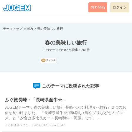
[pear_error: message="Success" code=0 mode=return level=notice
prefix="" info=""]
無料登録
ログイン
テーマトップ
国内
春の美味しい旅行
春の美味しい旅行
このテーマのついた記事：261件
このテーマに投稿された記事
ふぐ旅長崎：「長崎県産牛☆...
JUGEMテーマ：春の美味しい旅行 長崎へふぐ料理食べ旅行♪ ２つのお
宿を見つけました。 「長崎県産牛☆河豚刺し♪鮑やブリなど七大グル
メ」と「夕食は多比良カニ・長崎和牛・河豚」です。 ...
ふぐ料理食べにご... | 2014.03.16 Sun 06:47