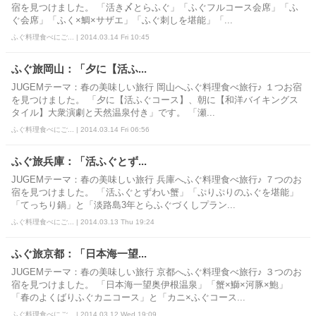
宿を見つけました。 「活き〆とらふぐ」「ふぐフルコース会席」「ふ
ぐ会席」「ふく×鯛×サザエ」「ふぐ刺しを堪能」「...
ふぐ料理食べにご... | 2014.03.14 Fri 10:45
ふぐ旅岡山：「夕に【活ふ...
JUGEMテーマ：春の美味しい旅行 岡山へふぐ料理食べ旅行♪ １つお宿
を見つけました。 「夕に【活ふぐコース】、朝に【和洋バイキングス
タイル】大衆演劇と天然温泉付き」です。 「瀬...
ふぐ料理食べにご... | 2014.03.14 Fri 06:56
ふぐ旅兵庫：「活ふぐとず...
JUGEMテーマ：春の美味しい旅行 兵庫へふぐ料理食べ旅行♪ ７つのお
宿を見つけました。 「活ふぐとずわい蟹」「ぷりぷりのふぐを堪能」
「てっちり鍋」と「淡路島3年とらふぐづくしプラン...
ふぐ料理食べにご... | 2014.03.13 Thu 19:24
ふぐ旅京都：「日本海一望...
JUGEMテーマ：春の美味しい旅行 京都へふぐ料理食べ旅行♪ ３つのお
宿を見つけました。 「日本海一望奥伊根温泉」「蟹×鰤×河豚×鮑」
「春のよくばりふぐカニコース」と「カニ×ふぐコース...
ふぐ料理食べにご... | 2014.03.12 Wed 19:09