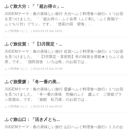
ふぐ旅大分：「「超お得☆」...
JUGEMテーマ：春の美味しい旅行 大分へふぐ料理食べ旅行♪ １つお宿
を見つけました。 「「超お得☆」ふぐ会席（ふぐ刺し・ふぐ唐揚げ・
ふぐちり付）プラン」です。 「悠彩の宿 望海」...
ふぐ料理食べにご... | 2014.03.15 Sat 19:01
ふぐ旅佐賀：「【3月限定・...
JUGEMテーマ：春の美味しい旅行 佐賀へふぐ料理食べ旅行♪ １つお宿
を見つけました。 「【3月限定・直前割】冬の味覚を堪能★とらふぐ会
席」です。 「国民宿舎 いろは島」のお宿では...
ふぐ料理食べにご... | 2014.03.15 Sat 10:39
ふぐ旅愛媛：「冬一番の美...
JUGEMテーマ：春の美味しい旅行 愛媛へふぐ料理食べ旅行♪ １つお宿
を見つけました。 「冬一番の美味 究極のふぐ 媛ふぐ ご堪能プラ
ン部屋出」です。 「旅館 松乃屋」のお宿では...
ふぐ料理食べにご... | 2014.03.15 Sat 06:47
ふぐ旅山口：「活き〆とら...
JUGEMテーマ：春の美味しい旅行 山口へふぐ料理食べ旅行♪ １２のお