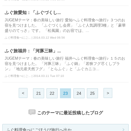
ふぐ旅愛知：「ふぐづくし...
JUGEMテーマ：春の美味しい旅行 愛知へふぐ料理食べ旅行♪ ３つのお
宿を見つけました。 「ふぐづくし会席」「ふぐ人気調理3種」と「豪華
盛りのてっさ」です。 「松風園」のお宿では、...
ふぐ料理食べにご... | 2014.03.12 Wed 06:56
ふぐ旅福井：「河豚三昧」...
JUGEMテーマ：春の美味しい旅行 福井へふぐ料理食べ旅行♪ １５のお
宿を見つけました。 「河豚三昧」「ふぐ鍋」「若狭フグ尽くしプラ
ン」「地元産天然フグ」「とらふぐ」と「ふぐカニコ...
ふぐ料理食べにご... | 2014.03.11 Tue 07:10
<
>
21
22
23
24
25
このテーマに最近投稿したブログ
ふぐ料理食べにごほうび旅行へ出か...