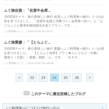
ふぐ旅佐賀：「佐賀牛会席...
JUGEMテーマ：春の美味しい旅行 佐賀へふぐ料理食べ旅行♪ ２つのお
宿を見つけました。 「佐賀牛会席と河豚づくし会席食べ比べ」と「な
ごりふぐと唐津名物烏賊活き造りプラン」です。 ...
ふぐ料理食べにご... | 2014.03.06 Thu 11:07
ふぐ旅愛媛：「【とらふぐ...
JUGEMテーマ：春の美味しい旅行 愛媛へふぐ料理食べ旅行♪ １つお宿
を見つけました。 「【とらふぐ会席】プラン★≪ふぐちり（大鍋）・
薄造り（大皿）・唐揚・雑炊…≫」です。 「ＫＫＲ...
ふぐ料理食べにご... | 2014.03.06 Thu 06:48
<
>
22
23
24
25
26
このテーマに最近投稿したブログ
ふぐ料理食べにごほうび旅行へ出か...