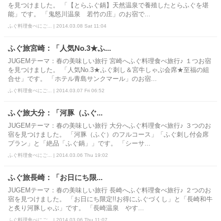
を見つけました。 「【とらふぐ鍋】天然温泉で養殖したとらふぐを堪
能」です。 「鬼怒川温泉 若竹の庄」のお宿で...
ふぐ料理食べにご... | 2014.03.08 Sat 11:04
ふぐ旅宮崎：「人気No.3★ふ...
JUGEMテーマ：春の美味しい旅行 宮崎へふぐ料理食べ旅行♪ １つお宿
を見つけました。 「人気No.3★ふぐ刺し＆宮牛しゃぶ会席★至福の組
合せ」です。 「ホテル青島サンクマール」のお宿...
ふぐ料理食べにご... | 2014.03.07 Fri 06:52
ふぐ旅大分：「河豚（ふぐ...
JUGEMテーマ：春の美味しい旅行 大分へふぐ料理食べ旅行♪ ３つのお
宿を見つけました。 「河豚（ふぐ）のフルコース」「ふぐ刺し付会席
プラン」と「絶品「ふぐ鍋」」です。 「シーサ...
ふぐ料理食べにご... | 2014.03.06 Thu 19:02
ふぐ旅長崎：「お日にち限...
JUGEMテーマ：春の美味しい旅行 長崎へふぐ料理食べ旅行♪ ２つのお
宿を見つけました。 「お日にち限定!!お得にふぐづくし」と「長崎和牛
と炙り河豚しゃぶ」です。 「長崎温泉 やす...
ふぐ料理食べにご... | 2014.03.06 Thu 11:07