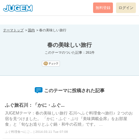
[pear_error: message="Success" code=0 mode=return level=notice
prefix="" info=""]
無料登録
ログイン
テーマトップ
国内
春の美味しい旅行
春の美味しい旅行
このテーマのついた記事：261件
このテーマに投稿された記事
ふぐ旅石川：「かに・ふぐ...
JUGEMテーマ：春の美味しい旅行 石川へふぐ料理食べ旅行♪ ２つのお
宿を見つけました。 「かに・ふぐ・ぶり『美味満載会席』をお部屋
食」と「旬なお造りとふぐ鍋・和牛の石焼」です。 ...
ふぐ料理食べにご... | 2014.03.11 Tue 07:08