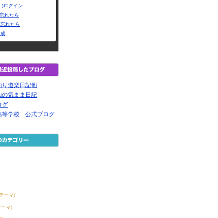
L)ログイン
Dを忘れたら
を忘れたら
作成
釣り道楽日記他
ruの気まま日記
ログ
高等学校 公式ブログ
2テーマ)
テーマ)