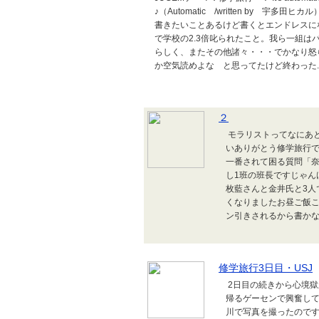
♪（Automatic /written by 
書きたいことあるけど書くとエンドレスに
で学校の2.3倍叱られたこと。我ら一組
らしく、またその他諸々・・・でかなり怒
か空気読めよな と思ってたけど終わった..
２
モラリストってなにあ
いありがとう修学旅行で
一番されて困る質問「
し1班の班長ですじゃん
枚藍さんと金井氏と3人
くなりましたお昼ご飯
ン引きされるから書かな
修学旅行3日目・USJ
2日目の続きから心境獄
帰るゲーセンで興奮して
川で写真を撮ったのです