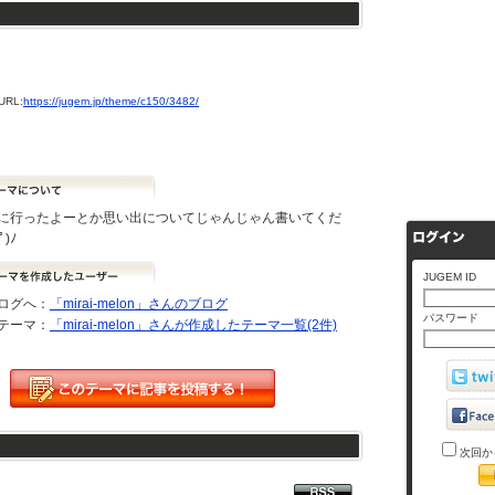
RL:
https://jugem.jp/theme/c150/3482/
に行ったよーとか思い出についてじゃんじゃん書いてくだ
ﾟ)ﾉ
JUGEM ID
ログへ：
「mirai-melon」さんのブログ
パスワード
テーマ：
「mirai-melon」さんが作成したテーマ一覧(2件)
次回か