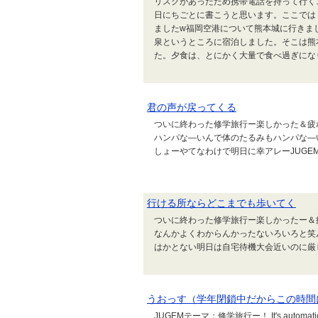
リスクがあったため携帯電話を持って行く
日にちごとに書こうと思います。ここでは
ましたw福岡空港について熊本城に行きま
泉というところに宿泊しました。そこは熊
た。夕食は、とにかく大量で食べ過ぎにな
君の声が戻ってくる
ついに終わった修学旅行ー楽しかった＆疲
ハンパな―いんで体のたるみもハンパな―
しょーやてなわけで明日に幸アレーJUGE
行ける所ならどこまでも歩いてく
ついに終わった修学旅行ー楽しかったー＆
なんかよくわからんかったないろいろと笑
はかとない明日は自宅待機大会近いのに厳
うおっす（学年閉鎖中だからこの時間
JUGEMテーマ：修学旅行ー！ It's au