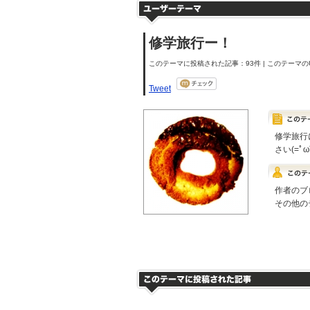
修学旅行ー！
このテーマに投稿された記事：93件 | このテーマのU
Tweet
修学旅行
さい(=ﾟω
作者のブ
その他の