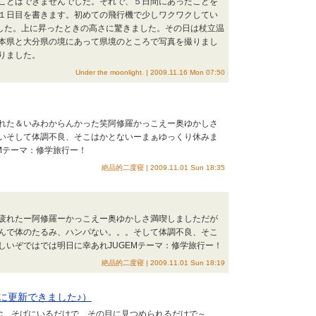
ことはできませんでした。それで、５日間にあったことを
１日目を書きます。初めての飛行機で少しワクワクしてい
した。上に昇ったときの高さに驚きました。その日は杖立温
本県と大分県の境にあって県境のところで写真を撮りまし
りました。
Under the moonlight. | 2009.11.16 Mon 07:50
れた＆いみわからんかった笑阿修羅かっこえー奥ゆかしさ
いそして体調不良、そこはかとないーまぁゆっくり休みま
Mテーマ：修学旅行ー！
絶品的二度寝 | 2009.11.01 Sun 18:35
疲れたー阿修羅ーかっこえー奥ゆかしさ満喫しましただが
んで体のたるみ、ハンパない。。。そして体調不良、そこ
しいぞではでは明日に幸あれJUGEMテーマ：修学旅行ー！
絶品的二度寝 | 2009.11.01 Sun 18:19
に更新できました♪）
tomatic そばにいるだけで その目に見つめられるだけで～