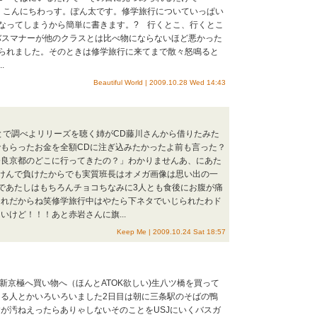
宇多田ヒカル）こんにちわっす。ぽん太です。修学旅行についていっぱい
なってしまうから簡単に書きます。? 行くとこ、行くとこ
はバスマナーが他のクラスとは比べ物にならないほど悪かった
られました。そのときは修学旅行に来てまで散々怒鳴ると
.
Beautiful World | 2009.10.28 Wed 14:43
とで調べよリリーズを聴く姉がCD藤川さんから借りたみた
もらったお金を全額CDに注ぎ込みたかったよ前も言った？
奈良京都のどこに行ってきたの？」わかりませんあ、にあた
けんで負けたからでも実質班長はオメガ画像は思い出の一
であたしはもちろんチョコちなみに3人とも食後にお腹が痛
これだからね笑修学旅行中はやたら下ネタでいじられたわド
いけど！！！あと赤岩さんに旗...
Keep Me | 2009.10.24 Sat 18:57
新京極へ買い物へ（ほんとATOK欲しい)生八ツ橋を買って
る人とかいろいろいました2日目は朝に三条駅のそばの鴨
が汚ねえったらありゃしないそのことをUSJにいくバスガ