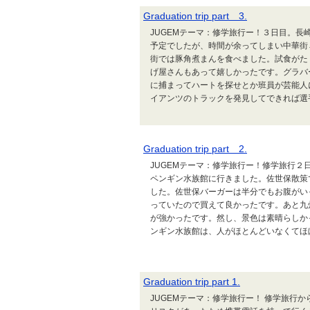
Graduation trip part 3.
JUGEMテーマ：修学旅行ー！３日目。
予定でしたが、時間が余ってしまい中華街
街では豚角煮まんを食べました。試食がた
げ屋さんもあって嬉しかったです。グラバ
に捕まってハートを探せとか班員が芸能人
イアンツのトラックを発見してできれば選手
Graduation trip part 2.
JUGEMテーマ：修学旅行ー！修学旅行
ペンギン水族館に行きました。佐世保散策
した。佐世保バーガーは半分でもお腹がい
っていたので買えて良かったです。あと九州は
が強かったです。然し、景色は素晴らしか
ンギン水族館は、人がほとんどいなくてほぼ貸
Graduation trip part 1.
JUGEMテーマ：修学旅行ー！ 修学旅行