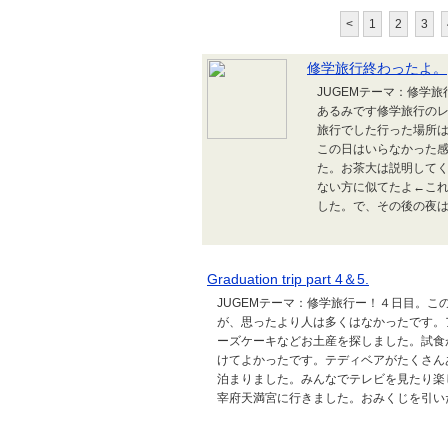
<
1
2
3
修学旅行終わったよ。
JUGEMテーマ：修学旅
あるみです修学旅行の
旅行でした行った場所
この日はいらなかった
た。お茶大は説明して
ない方に似てたよ←こ
した。で、その後の夜は
Graduation trip part 4＆5.
JUGEMテーマ：修学旅行ー！４日目。
が、思ったより人は多くはなかったです。
ーズケーキなどお土産を探しました。試食
けてよかったです。テディベアがたくさん
泊まりました。みんなでテレビを見たり楽
宰府天満宮に行きました。おみくじを引いたら