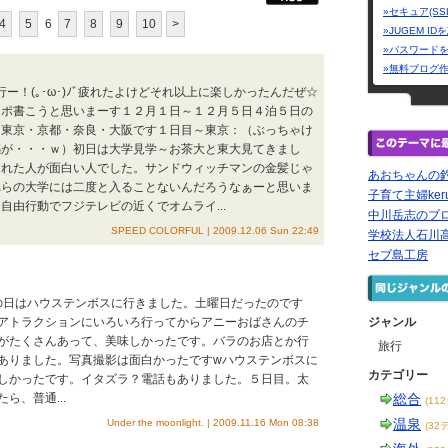
»セキュア(SS
4
5
6
7
8
9
10
>
»JUGEM I
»パスワード
»無料ブログ
行ー！(｡･ω･)ﾉﾞ疲れたよけどそれ以上に楽しかったんだぜ☆
レポ書こうと思いまーす１２月１日～１２月５日４泊５日の
は東京・京都・奈良・大阪です１日目～東京：（ぶっちゃけ
感が・・・ｗ）初日は大学見学～お茶大と東大見てきまし
くれた人が面白い人でした。サンドウィッチマンの金髪じゃ
あおちゃんの
れらの大学には二度と入ることないんだろうなぁーと思いま
子育て主婦ke
自由行動でフジテレビの近くでオムライ...
中川岳志のブ
SPEED COLORFUL | 2009.12.06 Sun 22:49
学校法人石川
セブ島工房
この日はハウステンボスに行きました。土曜日だったのです
アトラクションにいろいろ行ってからアニーおばさんのチ
ジャンル
がたくさんあって、美味しかったです。バラのお店とか行
旅行
ありました。写真撮影は面白かったですwハウステンボスに
カテゴリー
しかったです。イタズラ？電話もありました。５日目。太
、普通...
総合
(11
温泉
Under the moonlight. | 2009.11.16 Mon 08:38
(32