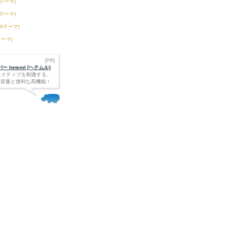
3テーマ)
6テーマ)
50テーマ)
テーマ)
[PR]
 heteml [ヘテムル]
エイティブを刺激する、
Bの大容量と便利な高機能！