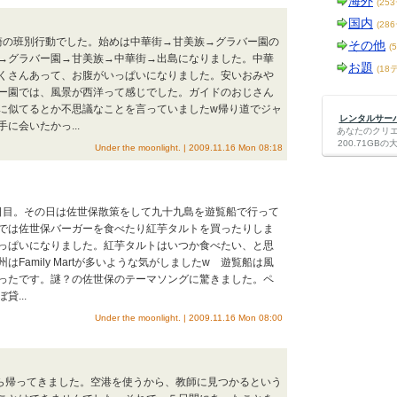
海外
(25
国内
(28
長崎の班別行動でした。始めは中華街→甘美族→グラバー園の
その他
(
→グラバー園→甘美族→中華街→出島になりました。中華
お題
(18
くさんあって、お腹がいっぱいになりました。安いおみや
ー園では、風景が西洋って感じでした。ガイドのおじさん
に似てるとか不思議なことを言っていましたw帰り道でジャ
レンタルサーバー
に会いたかっ...
あなたのクリ
200.71G
Under the moonlight. | 2009.11.16 Mon 08:18
２日目。その日は佐世保散策をして九十九島を遊覧船で行って
では佐世保バーガーを食べたり紅芋タルトを買ったりしま
っぱいになりました。紅芋タルトはいつか食べたい、と思
Family Martが多いような気がしましたw 遊覧船は風
ったです。謎？の佐世保のテーマソングに驚きました。ペ
...
Under the moonlight. | 2009.11.16 Mon 08:00
から帰ってきました。空港を使うから、教師に見つかるという