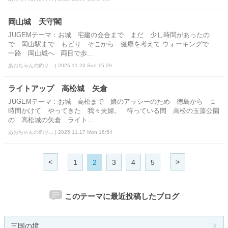
岡山城 天守閣
JUGEMテーマ：お城 宅建の会合まで まだ 少し時間があったの
で 岡山駅まで もどり そこから 健康を考えて ウォーキングで
一路 岡山城へ 両目で歩...
あおちゃんの釣り... | 2025.11.23 Sun 15:29
ライトアップ 高松城 矢倉
JUGEMテーマ：お城 高松まで 娘のアッシーのため 徳島から １
時間かけて やってきた 我々夫婦。 待っている間 高松の玉藻公園
の 高松城の矢倉 ライト...
あおちゃんの釣り... | 2025.11.17 Mon 16:54
<
>
1
2
3
4
5
このテーマに最近投稿したブログ
三国の境