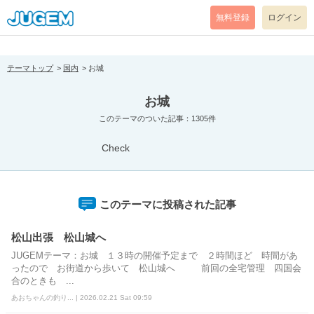
[pear_error: message="Success" code=0 mode=return level=notice
prefix="" info=""]
無料登録
ログイン
テーマトップ
国内
お城
お城
このテーマのついた記事：1305件
Check
このテーマに投稿された記事
松山出張 松山城へ
JUGEMテーマ：お城 １３時の開催予定まで ２時間ほど 時間があ
ったので お街道から歩いて 松山城へ 前回の全宅管理 四国会
合のときも ...
あおちゃんの釣り... | 2026.02.21 Sat 09:59