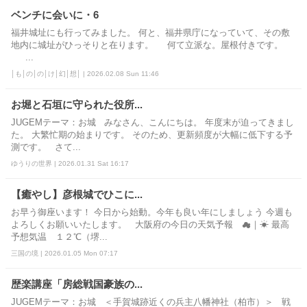
ベンチに会いに・6
福井城址にも行ってみました。 何と、福井県庁になっていて、その敷
地内に城址がひっそりと在ります。 何て立派な。屋根付きです。
...
│も│の│の│け│幻│想│ | 2026.02.08 Sun 11:46
お堀と石垣に守られた役所...
JUGEMテーマ：お城 みなさん、こんにちは。 年度末が迫ってきまし
た。 大繁忙期の始まりです。 そのため、更新頻度が大幅に低下する予
測です。 さて...
ゆうりの世界 | 2026.01.31 Sat 16:17
【癒やし】彦根城でひこに...
お早う御座います！ 今日から始動。今年も良い年にしましょう 今週も
よろしくお願いいたします。 大阪府の今日の天気予報 ☁｜☀ 最高
予想気温 １２℃（堺...
三国の境 | 2026.01.05 Mon 07:17
歴楽講座「房総戦国豪族の...
JUGEMテーマ：お城 ＜手賀城跡近くの兵主八幡神社（柏市）＞ 戦