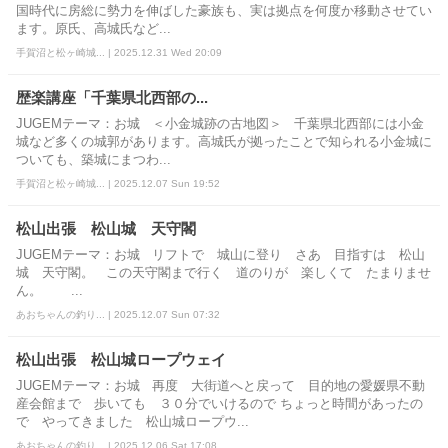
国時代に房総に勢力を伸ばした豪族も、実は拠点を何度か移動させてい
ます。原氏、高城氏など...
手賀沼と松ヶ崎城... | 2025.12.31 Wed 20:09
歴楽講座「千葉県北西部の...
JUGEMテーマ：お城 ＜小金城跡の古地図＞ 千葉県北西部には小金
城など多くの城郭があります。高城氏が拠ったことで知られる小金城に
ついても、築城にまつわ...
手賀沼と松ヶ崎城... | 2025.12.07 Sun 19:52
松山出張 松山城 天守閣
JUGEMテーマ：お城 リフトで 城山に登り さあ 目指すは 松山
城 天守閣。 この天守閣まで行く 道のりが 楽しくて たまりませ
ん。 ...
あおちゃんの釣り... | 2025.12.07 Sun 07:32
松山出張 松山城ロープウェイ
JUGEMテーマ：お城 再度 大街道へと戻って 目的地の愛媛県不動
産会館まで 歩いても ３０分でいけるので ちょっと時間があったの
で やってきました 松山城ロープウ...
あおちゃんの釣り... | 2025.12.06 Sat 17:08