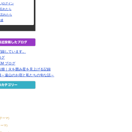
L)ログイン
Dを忘れたら
を忘れたら
作成
記録しています。
ログ
EM ブログ
島畑｜火を囲み星を見上げる記録
畑～遠山のお宿と私たちの旬な話～
2テーマ)
テーマ)