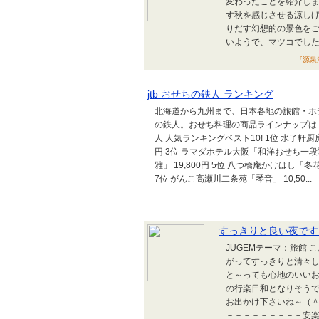
変わったことを紹介しま
す秋を感じさせる涼し
りだす幻想的の景色をご
いようで、マツコでし
『源泉湯
jtb おせちの鉄人 ランキング
北海道から九州まで、日本各地の旅館・ホテ
の鉄人。おせち料理の商品ラインナップは
人 人気ランキングベスト10! 1位 水了軒厨房
円 3位 ラマダホテル大阪「和洋おせち一段重
雅」 19,800円 5位 八つ橋庵かけはし「冬花
7位 がんこ高瀬川二条苑「琴音」 10,50...
すっきりと良い夜です
JUGEMテーマ：旅館
がってすっきりと清々
と～っても心地のいいお
の行楽日和となりそう
お出かけ下さいね～（
－－－－－－－－－安