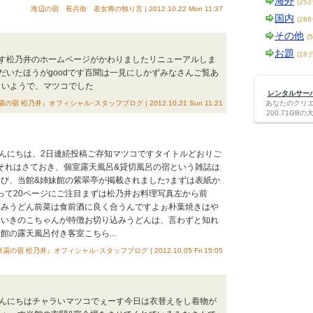
海外
(25
海辺の宿 長兵衛 若女将の独り言 | 2012.10.22 Mon 11:37
国内
(28
その他
(
お題
(18
です松乃井のホームページがかわりましたリニューアルしま
だいたほうがgoodです百聞は一見にしかずみなさんご覧あ
後がよろしいようで、マツコでした
レンタルサーバー
の宿 松乃井』オフィシャル･スタッフブログ | 2012.10.21 Sun 11:21
あなたのクリ
200.71G
 こんにちは、2日連続投稿ご存知マツコですタイトルどおりご
･それはさておき、個室露天風呂&貸切風呂の宿という雑誌は
び、当館&姉妹館の紫翠亭が掲載されましたｯまずは表紙か
って20ページにご注目まずは松乃井お料理写真左から前
込みうどん前菜は食前酒に良く合うんですよぉ朴葉焼きはや
すいきのこちゃんが特徴お切り込みうどんは、言わずと知れ
館の露天風呂付き客室こちら...
湯の宿 松乃井』オフィシャル･スタッフブログ | 2012.10.05 Fri 15:05
 こんにちはチャラいマツコでぇーす今日は衣替えをし着物が