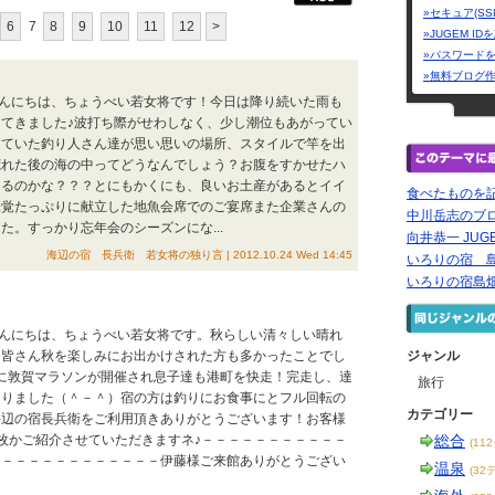
»セキュア(SS
6
7
8
9
10
11
12
>
»JUGEM I
»パスワード
»無料ブログ
 こんにちは、ちょうべい若女将です！今日は降り続いた雨も
てきました♪波打ち際がせわしなく、少し潮位もあがってい
していた釣り人さん達が思い思いの場所、スタイルで竿を出
荒れた後の海の中ってどうなんでしょう？お腹をすかせたハ
てるのかな？？？とにもかくにも、良いお土産があるとイイ
食べたものを
味覚たっぷりに献立した地魚会席でのご宴席また企業さんの
中川岳志のブ
た。すっかり忘年会のシーズンにな...
向井恭一 JUG
海辺の宿 長兵衛 若女将の独り言 | 2012.10.24 Wed 14:45
いろりの宿 
いろりの宿島
 こんにちは、ちょうべい若女将です。秋らしい清々しい晴れ
！皆さん秋を楽しみにお出かけされた方も多かったことでし
ジャンル
に敦賀マラソンが開催され息子達も港町を快走！完走し、達
旅行
なりました（＾－＾）宿の方は釣りにお食事にとフル回転の
カテゴリー
海辺の宿長兵衛をご利用頂きありがとうございます！お客様
を何枚かご紹介させていただきますネ♪－－－－－－－－－－－
総合
(11
－－－－－－－－－－－－－伊藤様ご来館ありがとうござい
温泉
(32