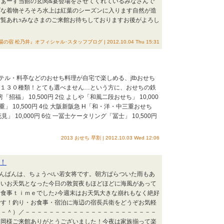
ぁーす当館の玄関&宴会場をさせてくれているみなさんで
げな着物そろそろ水上は紅葉のシーズンに入ります自然が造
覧あれｯみなさまのご来館お待ちしておりますお後がよろし
た
の宿 松乃井』オフィシャル･スタッフブログ | 2012.10.04 Thu 15:31
ル・料亭などのおせち料理が自宅で楽しめる、jtbおせち
 １３０種類！とても選べません…という方に、おせちの鉄
「招福」 10,500円 2位 よしや「和風二段おせち」 10,000
」 10,500円 4位 大阪新阪急 H「和・洋・中三重おせち
見」 10,000円 6位 一冨士ケータリング「冨士」 10,500円
2013 おせち 早割 | 2012.10.03 Wed 12:06
！
 こんばんは、ちょうべい若女将です。朝方ぱらついた雨もあ
しいお天気となった今日の敦賀夜もほどほどに海風があって
食事ｔｉｍｅでした♪今週末はお天気大きな崩れもなく絶好
です！釣り・お食事・宿泊に海辺の宿長兵衛をどうぞお気軽
＾－＾）／－－－－－－－－－－－－－－－－－－－－－－
楽岡様ご来館ありがとうございました！今夜は家族揃って楽