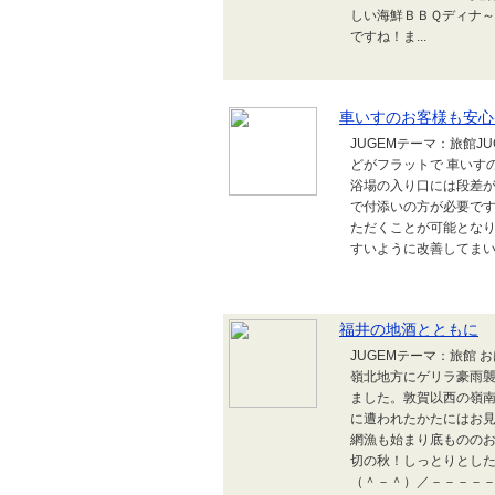
しい海鮮ＢＢＱディナ～
ですね！ま...
車いすのお客様も安心(^
JUGEMテーマ：旅館J
どがフラットで 車いす
浴場の入り口には段差が
で付添いの方が必要で
ただくことが可能とな
すいように改善してま
福井の地酒とともに
JUGEMテーマ：旅館
嶺北地方にゲリラ豪雨
ました。敦賀以西の嶺
に遭われたかたにはお
網漁も始まり底もののお
切の秋！しっとりとし
（＾－＾）／－－－－