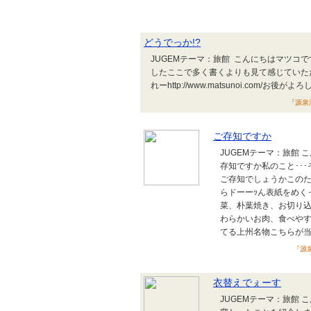
どうでっか!?
JUGEMテーマ：旅館 こんにちはマツコ
したここで多く書くよりも見て感じていた
れーhttp://www.matsunoi.com/お
『源泉湯
ご存知ですか
JUGEMテーマ：旅館
存知ですか私のこと･･
ご存知でしょうかこのた
らドーーｯん表紙をめく
菜、朴葉焼き、お切り
わらかいお肉、食べや
てる上州名物こちらが当
『源泉
衣替えでぇーす
JUGEMテーマ：旅館