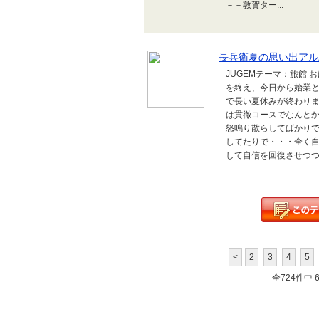
－－敦賀ター...
長兵衛夏の思い出アルバ
JUGEMテーマ：旅館
を終え、今日から始業と
で長い夏休みが終わりま
は貫徹コースでなんとか
怒鳴り散らしてばかり
してたりで・・・全く自己嫌悪
して自信を回復させつつ気
<
2
3
4
5
全724件中 61