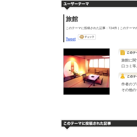
旅館
このテーマに投稿された記事：724件 | このテーマの
Tweet
旅館に関
口コミ等
作者のブ
その他の