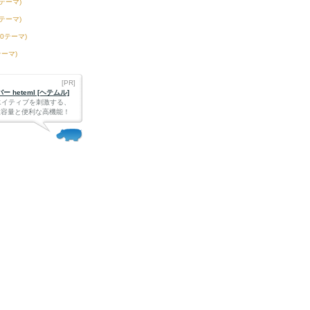
3テーマ)
6テーマ)
50テーマ)
テーマ)
[PR]
 heteml [ヘテムル]
エイティブを刺激する、
Bの大容量と便利な高機能！