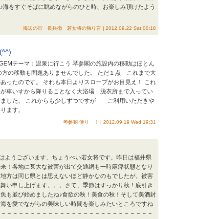
♪海をすぐそばに眺めながらのひと時、お楽しみ頂けたよう
海辺の宿 長兵衛 若女将の独り言 | 2012.09.22 Sat 00:18
^)
UGEMテーマ：温泉に行こう 琴参閣の施設内の移動はほとん
の方の移動も問題ありませんでした。 ただ１点 これまで大
あったのです。 それも本日よりスロープがお目見え！ これ
すが車いすから降りることなく大浴場 脱衣所まで入ってい
りました。 これからも少しずつですが ご利用いただきや
いります。
琴参閣 便り ！ | 2012.09.19 Wed 19:31
 おはようございます、ちょうべい若女将です。昨日は福井県
襲来！各地に甚大な被害が出て交通網も一時麻痺状態となり
南地方は同じ県とは思えないほど静かなのもでしたが。被害
見舞い申し上げます。。。さて、季節はすっかり秋！底引き
魚も並び始めましたね♪食欲の秋！美食の秋！そして美酒封
た海を愛でながらの美味しい時間を楽しみたいところですね
－－－－－－－－－－－－－－－－－－－－－－－－－－－