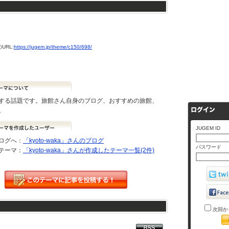
URL:
https://jugem.jp/theme/c150/698/
する話題です。旅館さん自身のブログ、おすすめの旅館、
。
JUGEM ID
ログへ：
「kyoto-waka」さんのブログ
パスワード
テーマ：
「kyoto-waka」さんが作成したテーマ一覧(2件)
次回か