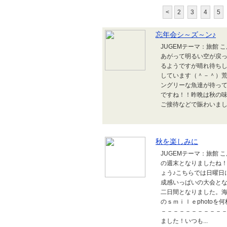
<
2
3
4
5
忘年会シ～ズ～ン♪
JUGEMテーマ：旅館
あがって明るい空が戻っ
るようですが晴れ待ち
しています（＾－＾）
ングリーな魚達が待っ
ですね！！昨晩は秋の
ご接待などで賑わいまし
秋を楽しみに
JUGEMテーマ：旅館
の週末となりましたね
ょう♪こちらでは日曜日
成感いっぱいの大会と
二日間となりました。
のｓｍｉｌｅphoto
－－－－－－－－－－
ました！いつも...