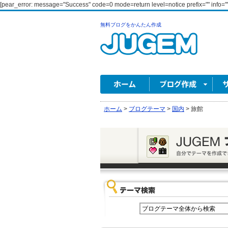
[pear_error: message="Success" code=0 mode=return level=notice prefix="" info=""
無料ブログをかんたん作成
ホーム
>
ブログテーマ
>
国内
>
旅館