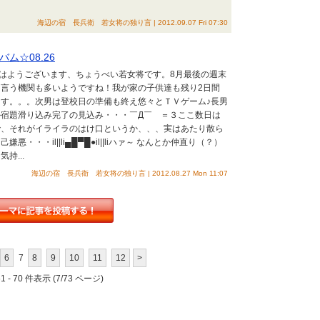
海辺の宿 長兵衛 若女将の独り言 | 2012.09.07 Fri 07:30
ム☆08.26
 おはようございます、ちょうべい若女将です。8月最後の週末
言う機関も多いようですね！我が家の子供達も残り2日間
す。。。次男は登校日の準備も終え悠々とＴＶゲーム♪長男
宿題滑り込み完了の見込み・・・￣Д￣ ＝３ここ数日は
で、それがイライラのはけ口というか、、、実はあたり散ら
・・・il||li▄█▀█●il||liハァ～ なんとか仲直り（？）
持...
海辺の宿 長兵衛 若女将の独り言 | 2012.08.27 Mon 11:07
6
7
8
9
10
11
12
>
 - 70 件表示 (7/73 ページ)