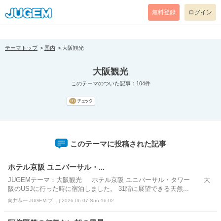
[pear_error: message="Success" code=0 mode=return level=notice
prefix="" info=""]
無料登録
ログイン
テーマトップ
国内
大阪観光
大阪観光
このテーマのついた記事：104件
このテーマに投稿された記事
ホテル京阪 ユニバーサル・...
JUGEMテーマ：大阪観光 ホテル京阪 ユニバーサル・タワー 大
阪のUSJに行った時に宿泊しました。 31階に展望できる天然...
向井恭一 JUGEM ブ... | 2026.06.07 Sun 16:02