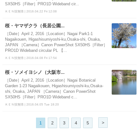
SX50HS［Filter］PRO1D Wideband cir...
ＫＥＮ技無情 | 2016.04.22 Fri 12:08
桜・ヤマザクラ（長居公園...
［Date］April 2, 2016［Location］Nagai Park1-1
Nagaikouen, Higashisumiyoshi-ku,Osaka-shi, Osaka,
JAPAN ［Camera］Canon PowerShot SX50HS［Filter］
PRO1D Wideband circular PL 【...
ＫＥＮ技無情 | 2016.04.08 Fri 17:54
桜・ソメイヨシノ（大阪市...
［Date］April 2, 2016［Location］Nagai Botanical
Garden 1-23 Nagaikouen, Higashisumiyoshi-ku,Osaka-
shi, Osaka, JAPAN ［Camera］Canon PowerShot
SX50HS［Filter］PRO1D Wideband c...
ＫＥＮ技無情 | 2016.04.05 Tue 18:20
>
1
2
3
4
5