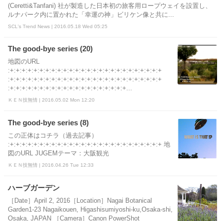
(Ceretti&Tanfani) 社が製造した日本初の旅客用ロープウェイを設置し、
ルナパーク内に置かれた「幸運の神」ビリケン像と共に...
SCL's Trend News | 2016.05.18 Wed 05:25
The good-bye series (20)
地図のURL
:+:+:+:+:+:+:+:+:+:+:+:+:+:+:+:+:+:+:+:+:+:+:+:+:+:+
:+:+:+:+:+:+:+:+:+:+:+:+:+:+:+:+:+:+:+:+:+:+:+:+:+:+
:+:+:+:+:+:+:+:+:+:+:+:+:+:+:+:+:+:+:+:+...
ＫＥＮ技無情 | 2016.05.02 Mon 12:20
The good-bye series (8)
この正体はコチラ（過去記事）
:+:+:+:+:+:+:+:+:+:+:+:+:+:+:+:+:+:+:+:+:+:+:+:+:+:+ 地
図のURL JUGEMテーマ：大阪観光
ＫＥＮ技無情 | 2016.04.26 Tue 12:33
ハーブガーデン
［Date］April 2, 2016［Location］Nagai Botanical
Garden1-23 Nagaikouen, Higashisumiyoshi-ku,Osaka-shi,
Osaka, JAPAN ［Camera］Canon PowerShot