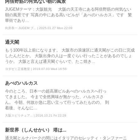
阿倍野筋の何気ない朝の風景
JUGEMテーマ：大阪観光 大阪の天王寺にある阿倍野筋の何気ない
朝の風景です 写真の中にある高いビルが「あべのハルカス」です 繁
華街であり...
向井恭一 JUGEM ブ... | 2025.01.27 Mon 22:09
通天閣
もう100年以上前になります。 大阪市の浪速区に通天閣がこの日に完成
したんだとか。 大阪出身の人は一度ぐらい行ったことがあるのでしょ
うか。 大阪と言えば通天閣ぐらいで、たこ焼き...
ヨダゼミ正雀教室 | 2019.07.03 Wed 16:56
あべのハルカス
今のところ、日本一の超高層ビルあべのハルカスへ行っ
てきました。 今まで全然興味が無かった、ハルカスさ
ん。 今朝、何故か急に思い立って行ってみたものの、 到
着後、そんなに...
大阪スピリチュア... | 2016.10.21 Fri 22:28
新世界（しんせかい） 塔は...
通天閣とルナパークの間にはイタリアのセレッティ・タンファーニ