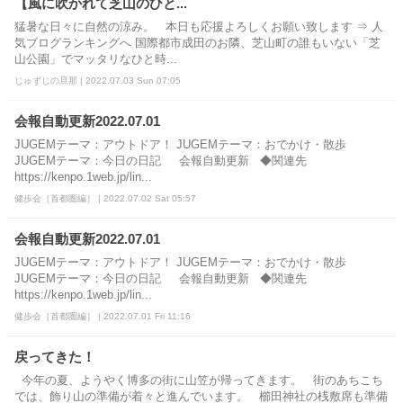
【風に吹かれて芝山のひと...
猛暑な日々に自然の涼み。 本日も応援よろしくお願い致します ⇒ 人
気ブログランキングへ 国際都市成田のお隣、芝山町の誰もいない「芝
山公園」でマッタリなひと時...
じゅずじの旦那 | 2022.07.03 Sun 07:05
会報自動更新2022.07.01
JUGEMテーマ：アウトドア！ JUGEMテーマ：おでかけ・散歩
JUGEMテーマ：今日の日記 会報自動更新 ◆関連先
https://kenpo.1web.jp/lin...
健歩会［首都圏編］ | 2022.07.02 Sat 05:57
会報自動更新2022.07.01
JUGEMテーマ：アウトドア！ JUGEMテーマ：おでかけ・散歩
JUGEMテーマ：今日の日記 会報自動更新 ◆関連先
https://kenpo.1web.jp/lin...
健歩会［首都圏編］ | 2022.07.01 Fri 11:16
戻ってきた！
今年の夏、ようやく博多の街に山笠が帰ってきます。 街のあちこち
では、飾り山の準備が着々と進んでいます。 櫛田神社の桟敷席も準備