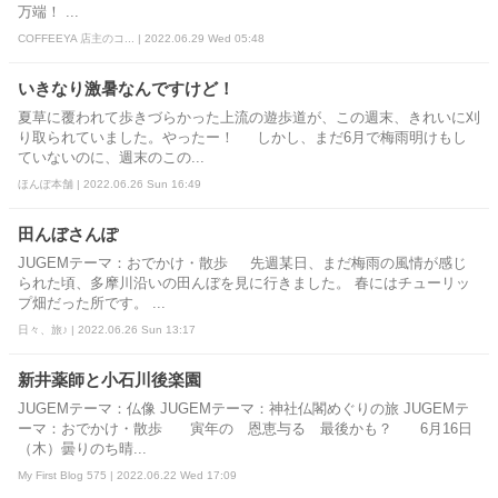
万端！ ...
COFFEEYA 店主のコ... | 2022.06.29 Wed 05:48
いきなり激暑なんですけど！
夏草に覆われて歩きづらかった上流の遊歩道が、この週末、きれいに刈
り取られていました。やったー！ しかし、まだ6月で梅雨明けもし
ていないのに、週末のこの...
ほんぽ本舗 | 2022.06.26 Sun 16:49
田んぼさんぽ
JUGEMテーマ：おでかけ・散歩 先週某日、まだ梅雨の風情が感じ
られた頃、多摩川沿いの田んぼを見に行きました。 春にはチューリッ
プ畑だった所です。 ...
日々、旅♪ | 2022.06.26 Sun 13:17
新井薬師と小石川後楽園
JUGEMテーマ：仏像 JUGEMテーマ：神社仏閣めぐりの旅 JUGEMテ
ーマ：おでかけ・散歩 寅年の 恩恵与る 最後かも？ 6月16日
（木）曇りのち晴...
My First Blog 575 | 2022.06.22 Wed 17:09