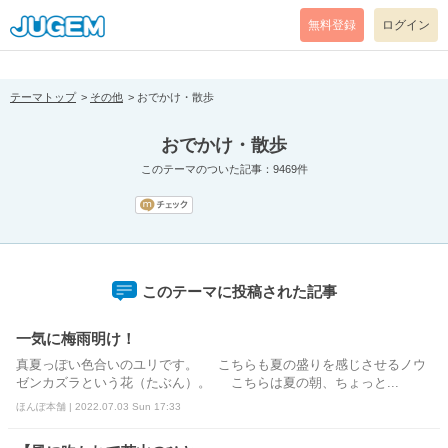
[pear_error: message="Success" code=0 mode=return level=notice
prefix="" info=""]
無料登録
ログイン
テーマトップ
その他
おでかけ・散歩
おでかけ・散歩
このテーマのついた記事：9469件
このテーマに投稿された記事
一気に梅雨明け！
真夏っぽい色合いのユリです。 こちらも夏の盛りを感じさせるノウ
ゼンカズラという花（たぶん）。 こちらは夏の朝、ちょっと...
ほんぽ本舗 | 2022.07.03 Sun 17:33