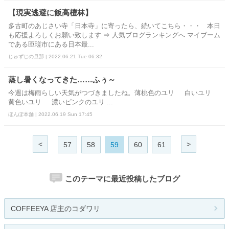
【現実逃避に飯高檀林】
多古町のあじさい寺「日本寺」に寄ったら、続いてこちら・・・ 本日
も応援よろしくお願い致します ⇒ 人気ブログランキングへ マイブーム
である匝瑳市にある日本最...
じゅずじの旦那 | 2022.06.21 Tue 06:32
蒸し暑くなってきた……ふぅ～
今週は梅雨らしい天気がつづきましたね。薄桃色のユリ 白いユリ
黄色いユリ 濃いピンクのユリ ...
ほんぽ本舗 | 2022.06.19 Sun 17:45
<
>
57
58
59
60
61
このテーマに最近投稿したブログ
COFFEEYA 店主のコダワリ