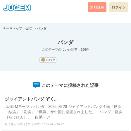
[pear_error: message="Success" code=0 mode=return level=notice
prefix="" info=""]
無料登録
ログイン
テーマトップ
総合
パンダ
パンダ
このテーマのついた記事：136件
このテーマに投稿された記事
ジャイアントパンダ ぞく...
JUGEMテーマ：パンダ 2025.06.28 ジャイアントパンダ４頭「良浜」
「結浜」「彩浜」「楓浜」が中国に返還されました。 パンダ「良浜
（らうひん）」 白浜・ア...
月に昇るその日まで | 2025.07.07 Mon 07:01