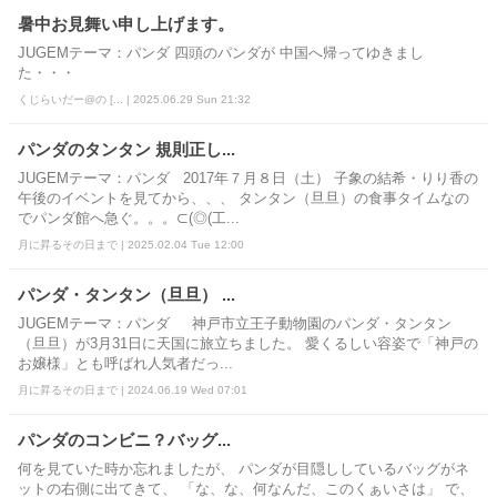
暑中お見舞い申し上げます。
JUGEMテーマ：パンダ 四頭のパンダが 中国へ帰ってゆきまし
た・・・
くじらいだー@の [... | 2025.06.29 Sun 21:32
パンダのタンタン 規則正し...
JUGEMテーマ：パンダ 2017年７月８日（土） 子象の結希・りり香の
午後のイベントを見てから、、、 タンタン（旦旦）の食事タイムなの
でパンダ館へ急ぐ。。。⊂(◎(工...
月に昇るその日まで | 2025.02.04 Tue 12:00
パンダ・タンタン（旦旦） ...
JUGEMテーマ：パンダ 神戸市立王子動物園のパンダ・タンタン
（旦旦）が3月31日に天国に旅立ちました。 愛くるしい容姿で「神戸の
お嬢様」とも呼ばれ人気者だっ...
月に昇るその日まで | 2024.06.19 Wed 07:01
パンダのコンビニ？バッグ...
何を見ていた時か忘れましたが、 パンダが目隠ししているバッグがネ
ットの右側に出てきて、 「な、な、何なんだ、このくぁいさは」 で、