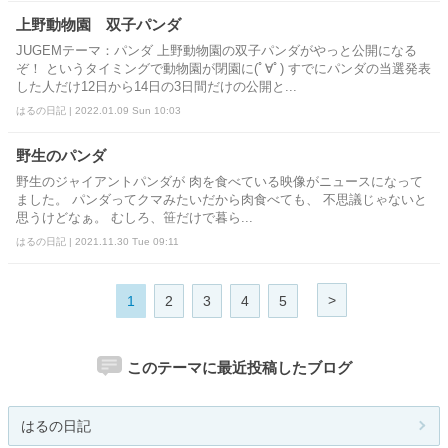
上野動物園 双子パンダ
JUGEMテーマ：パンダ 上野動物園の双子パンダがやっと公開になる
ぞ！ というタイミングで動物園が閉園に(ﾟ∀ﾟ) すでにパンダの当選発表
した人だけ12日から14日の3日間だけの公開と...
はるの日記 | 2022.01.09 Sun 10:03
野生のパンダ
野生のジャイアントパンダが 肉を食べている映像がニュースになって
ました。 パンダってクマみたいだから肉食べても、 不思議じゃないと
思うけどなぁ。 むしろ、笹だけで暮ら...
はるの日記 | 2021.11.30 Tue 09:11
>
1
2
3
4
5
このテーマに最近投稿したブログ
はるの日記