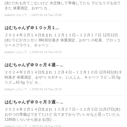
(水) だれも出てこないけど 水交換して準備してたら ラビもリズも出て
きた 体重測定、おやつ カ...
today\'s ぷちシア... | 2025.01.14 Tue 15:40
はむちゃんず＠１０ヶ月１...
２０２４年２月１４日生まれ １２月１１日～１２月１７日 12月11日
(水) ラビがガジガジ 8時30分過ぎ 体重測定、おやつ 小松菜、ブロッコ
リースプラウト、キャベツ ...
today\'s ぷちシア... | 2025.01.14 Tue 15:27
はむちゃんず＠９ヶ月４週←...
２０２４年２月１４日生まれ １２月４日～１２月１０日 12月4日(水) 9
時過ぎ 体重測定、おやつ カボチャ、にんじん、キャベツ ラビ→33.5g
リズ→43.5g ラビ カ...
today\'s ぷちシア... | 2025.01.14 Tue 15:13
はむちゃんず＠９ヶ月３週←...
２０２４年２月１４日生まれ １１月２７日～１２月３日 11月27日(水)
おやつの準備はできてたけど 出てきてからでいいかなと思っていたら
11時前くらいから始まる(笑) ...
today\'s ぷちシア... | 2025.01.14 Tue 15:01