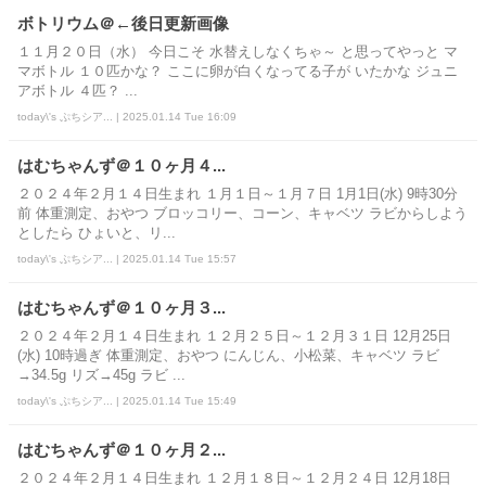
ボトリウム＠←後日更新画像
１１月２０日（水） 今日こそ 水替えしなくちゃ～ と思ってやっと マ
マボトル １０匹かな？ ここに卵が白くなってる子が いたかな ジュニ
アボトル ４匹？ ...
today\'s ぷちシア... | 2025.01.14 Tue 16:09
はむちゃんず＠１０ヶ月４...
２０２４年２月１４日生まれ １月１日～１月７日 1月1日(水) 9時30分
前 体重測定、おやつ ブロッコリー、コーン、キャベツ ラビからしよう
としたら ひょいと、リ...
today\'s ぷちシア... | 2025.01.14 Tue 15:57
はむちゃんず＠１０ヶ月３...
２０２４年２月１４日生まれ １２月２５日～１２月３１日 12月25日
(水) 10時過ぎ 体重測定、おやつ にんじん、小松菜、キャベツ ラビ
→34.5g リズ→45g ラビ ...
today\'s ぷちシア... | 2025.01.14 Tue 15:49
はむちゃんず＠１０ヶ月２...
２０２４年２月１４日生まれ １２月１８日～１２月２４日 12月18日