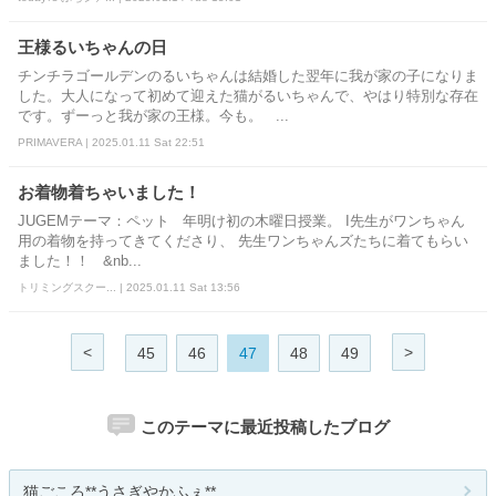
王様るいちゃんの日
チンチラゴールデンのるいちゃんは結婚した翌年に我が家の子になりま
した。大人になって初めて迎えた猫がるいちゃんで、やはり特別な存在
です。ずーっと我が家の王様。今も。 ...
PRIMAVERA | 2025.01.11 Sat 22:51
お着物着ちゃいました！
JUGEMテーマ：ペット 年明け初の木曜日授業。 I先生がワンちゃん
用の着物を持ってきてくださり、 先生ワンちゃんズたちに着てもらい
ました！！ &nb...
トリミングスクー... | 2025.01.11 Sat 13:56
<
>
45
46
47
48
49
このテーマに最近投稿したブログ
猫ごころ**うさぎやかふぇ**