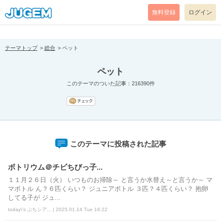
[pear_error: message="Success" code=0 mode=return level=notice
prefix="" info=""]
無料登録
ログイン
テーマトップ
総合
ペット
ペット
このテーマのついた記事：216390件
このテーマに投稿された記事
ボトリウム＠チビちびっ子...
１１月２６日（火） いつものお掃除～ と言うか水替え～と言うか～ マ
マボトル ん？６匹くらい？ ジュニアボトル ３匹？４匹くらい？ 抱卵
してる子が ジュ...
today\'s ぷちシア... | 2025.01.14 Tue 16:22