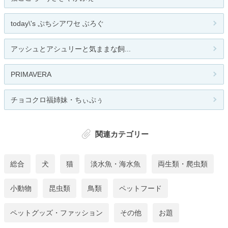
today\'s ぷちシアワセ ぶろぐ
アッシュとアシュリーと気ままな飼...
PRIMAVERA
チョコクロ福姉妹・ちぃぷぅ
関連カテゴリー
総合
犬
猫
淡水魚・海水魚
両生類・爬虫類
小動物
昆虫類
鳥類
ペットフード
ペットグッズ・ファッション
その他
お題