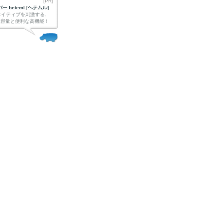
[PR]
 heteml [ヘテムル]
エイティブを刺激する、
Bの大容量と便利な高機能！