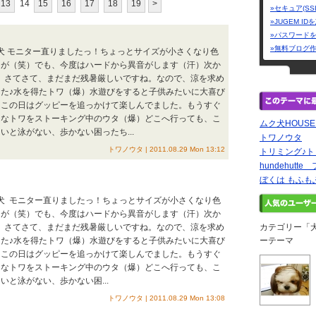
13
14
15
16
17
18
19
>
»セキュア(SS
»JUGEM I
»パスワード
»無料ブログ
型犬 モニター直りましたっ！ちょっとサイズが小さくなり色
たが（笑）でも、今度はハードから異音がします（汗）次か
。さてさて、まだまだ残暑厳しいですね。なので、涼を求め
た♪水を得たトワ（爆）水遊びをすると子供みたいに大喜び
。この日はグッピーを追っかけて楽しんでました。もうすぐ
んなトワをストーキング中のウタ（爆）どこへ行っても、こ
ムク犬HOUS
いと泳がない、歩かない困ったち...
トワノウタ
トワノウタ | 2011.08.29 Mon 13:12
トリミング♪ト
hundehutt
ぼくは もふも
型犬 モニター直りましたっ！ちょっとサイズが小さくなり色
たが（笑）でも、今度はハードから異音がします（汗）次か
。さてさて、まだまだ残暑厳しいですね。なので、涼を求め
カテゴリー「
た♪水を得たトワ（爆）水遊びをすると子供みたいに大喜び
ーテーマ
。この日はグッピーを追っかけて楽しんでました。もうすぐ
んなトワをストーキング中のウタ（爆）どこへ行っても、こ
いと泳がない、歩かない困...
トワノウタ | 2011.08.29 Mon 13:08