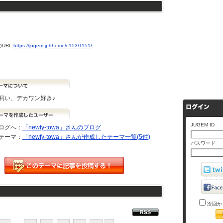
URL:
https://jugem.jp/theme/c153/1151/
飼い、デカワン好き♪
JUGEM ID
ログへ：
「newfy-towa」さんのブログ
テーマ：
「newfy-towa」さんが作成したテーマ一覧(5件)
パスワード
次回か