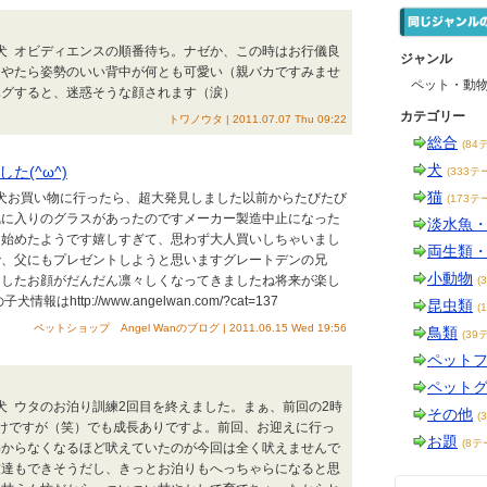
型犬 オビディエンスの順番待ち。ナゼか、この時はお行儀良
ジャンル
）やたら姿勢のいい背中が何とも可愛い（親バカですみませ
ペット・動
ハグすると、迷惑そうな顔されます（涙）
カテゴリー
トワノウタ | 2011.07.07 Thu 09:22
総合
(84
犬
た(^ω^)
(333テ
猫
型犬お買い物に行ったら、超大発見しました以前からたびたび
(173テ
気に入りのグラスがあったのですメーカー製造中止になった
淡水魚
り始めたようです嬉しすぎて、思わず大人買いしちゃいまし
両生類
で、父にもプレゼントしようと思いますグレートデンの兄
小動物
ましたお顔がだんだん凛々しくなってきましたね将来が楽し
(
はhttp://www.angelwan.com/?cat=137
昆虫類
(
ペットショップ Angel Wanのブログ | 2011.06.15 Wed 19:56
鳥類
(39
ペット
ペット
型犬 ウタのお泊り訓練2回目を終えました。まぁ、前回の2時
その他
(
けですが（笑）でも成長ありですよ。前回、お迎えに行っ
お題
(8テ
わからなくなるほど吠えていたのが今回は全く吠えませんで
友達もできそうだし、きっとお泊りもへっちゃらになると思