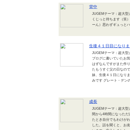
背中
JUGEMテーマ：超大
くじっと待ちます（笑
ーん）思わずギュっと
生後４１日目になりまし
JUGEMテーマ：超大
ブログに書いていたお
はずなんですがまた作
たもうすぐ父の日なの
妹、生後４１日になり
みです グレート・デンの子犬情報
成長
JUGEMテーマ：超大
間から4時間になっただ
たとき自分でもわけが
した。話を聞くと、お