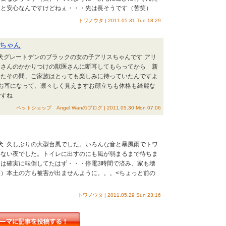
ると安心なんですけどねぇ・・・先は長そうです（苦笑）
トワノウタ | 2011.05.31 Tue 18:29
ちゃん
型犬グレートデンのブラックの女の子アリスちゃんです アリ
ーさんのかかりつけの獣医さんに断耳してもらってから 新
したその間、ご家族はとっても楽しみに待っていたんですよ
お耳になって、凛々しく見えますお顔立ちも体格も綺麗な
ですね
ペットショップ Angel Wanのブログ | 2011.05.30 Mon 07:06
型犬 久しぶりの大型台風でした。いろんな音と暴風雨でトワ
かない夜でした。トイレに出すのにも風が弱まるまで待ちま
は確実に転倒してたはず・・・停電3時間で済み、家も壊
）本土の方も被害が出ませんように。。。<ちょっと前の
トワノウタ | 2011.05.29 Sun 23:16