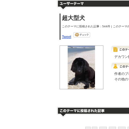
超大型犬
このテーマに投稿された記事：544件 | このテーマの
Tweet
デカワン
作者のブ
その他の