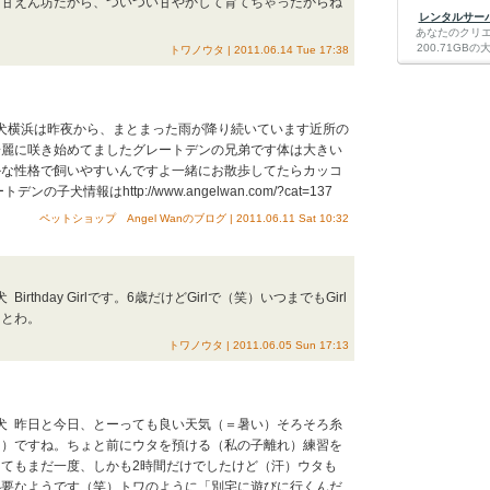
。甘えん坊だから、ついつい甘やかして育てちゃったからね
レンタルサーバー
？
あなたのクリ
200.71G
トワノウタ | 2011.06.14 Tue 17:38
型犬横浜は昨夜から、まとまった雨が降り続いています近所の
綺麗に咲き始めてましたグレートデンの兄弟です体は大きい
かな性格で飼いやすいんですよ一緒にお散歩してたらカッコ
の子犬情報はhttp://www.angelwan.com/?cat=137
ペットショップ Angel Wanのブログ | 2011.06.11 Sat 10:32
irthday Girlです。6歳だけどGirlで（笑）いつまでもGirl
、とわ。
トワノウタ | 2011.06.05 Sun 17:13
型犬 昨日と今日、とーっても良い天気（＝暑い）そろそろ糸
け）ですね。ちょと前にウタを預ける（私の子離れ）練習を
てもまだ一度、しかも2時間だけでしたけど（汗）ウタも
必要なようです（笑）トワのように「別宅に遊びに行くんだ