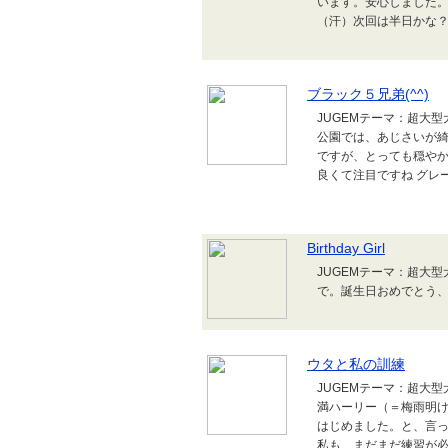
います。安心しました
（汗）次回は半日かな
ブラック５兄弟(^^)
JUGEMテーマ：超大
公園では、あじさいが
ですが、とっても穏や
良くて注目ですね グレートデン
Birthday Girl
JUGEMテーマ：超大型犬 B
で。誕生日おめでとう
ウタと私の訓練
JUGEMテーマ：超大
満ハーリー（＝梅雨明
はじめました。と、言っ
私も、まだまだ練習が