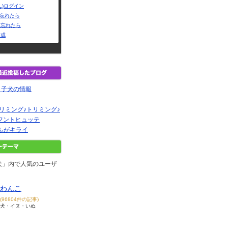
L)ログイン
Dを忘れたら
を忘れたら
作成
E 子犬の情報
リミング♪トリミング♪
e フントヒュッテ
ふがキライ
犬」内で人気のユーザ
わんこ
(96804件の記事)
犬・イヌ・いぬ