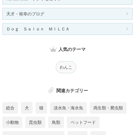
天才・裕幸のブログ
Ｄｏｇ Ｓａｌｏｎ ＭＩＬＣＡ
人気のテーマ
わんこ
関連カテゴリー
総合
犬
猫
淡水魚・海水魚
両生類・爬虫類
小動物
昆虫類
鳥類
ペットフード