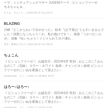
ーマ：ミニチュアシュナウザー JUGEMテーマ：ビションフリーゼ
モネちゃん＆...
Ｄｏｇ Ｓａｌｏ... | 2023.08.22 Tue 23:21
BLAZING
川崎『どこからわいて出やがった』 鈴木『(土下座)どうもすいませんで
した！頭変になっちゃう！わ、私の負けです！』 雄喜『うかつだった
ぜ』 清春『吐いちゃう！イジメられてボク壊れ...
天才・裕幸のブログ | 2023.04.04 Tue 08:47
ちょこん
《 ビションフリーゼ 》 お誕生日：2021年6月 性別：おとこのこ? おん
なのこ? （兄妹） カラー：ホワイト 血統：チャンピオン血統 ビション
フリーゼのこいぬを家族として迎えたい...
hundehutte フン... | 2022.11.28 Mon 18:57
はろー♪はろー♪
《 ビションフリーゼ 》 お誕生日：2021年6月 性別：おとこのこ? おん
なのこ? （兄妹） カラー：ホワイト 血統：チャンピオン血統 ビション
フリーゼのこいぬを家族として迎えたい...
hundehutte フン... | 2022.11.25 Fri 11:04