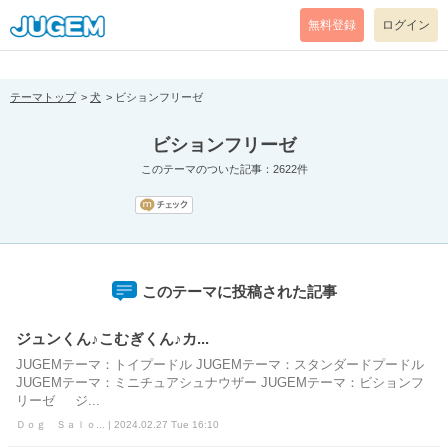
[pear_error: message="Success" code=0 mode=return level=notice
prefix="" info=""]
無料登録
ログイン
テーマトップ
犬
ビションフリーゼ
ビションフリーゼ
このテーマのついた記事：2622件
このテーマに投稿された記事
ジュンくん♪こむぎくん♪カ...
JUGEMテーマ：トイプードル JUGEMテーマ：スタンダードプードル
JUGEMテーマ：ミニチュアシュナウザー JUGEMテーマ：ビションフ
リーゼ ジ...
Ｄｏｇ Ｓａｌｏ... | 2024.02.27 Tue 16:10