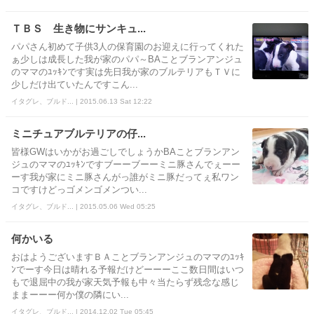
ＴＢＳ 生き物にサンキュ...
パパさん初めて子供3人の保育園のお迎えに行ってくれた
ぁ少しは成長した我が家のパパ～BAことブランアンジュ
のママのﾕｯｷﾝです実は先日我が家のブルテリアもＴＶに
少しだけ出ていたんですこん...
イタグレ、ブルド... | 2015.06.13 Sat 12:22
ミニチュアブルテリアの仔...
皆様GWはいかがお過ごしでしょうかBAことブランアン
ジュのママのﾕｯｷﾝですブーーブーーミニ豚さんでぇーー
ーす我が家にミニ豚さんがっ誰がミニ豚だってぇ私ワン
コですけどっゴメンゴメンつい...
イタグレ、ブルド... | 2015.05.06 Wed 05:25
何かいる
おはようございますＢＡことブランアンジュのママのﾕｯｷ
ﾝでーす今日は晴れる予報だけどーーーここ数日間はいつ
もで退屈中の我が家天気予報も中々当たらず残念な感じ
ままーーー何か僕の隣にい...
イタグレ、ブルド... | 2014.12.02 Tue 05:45