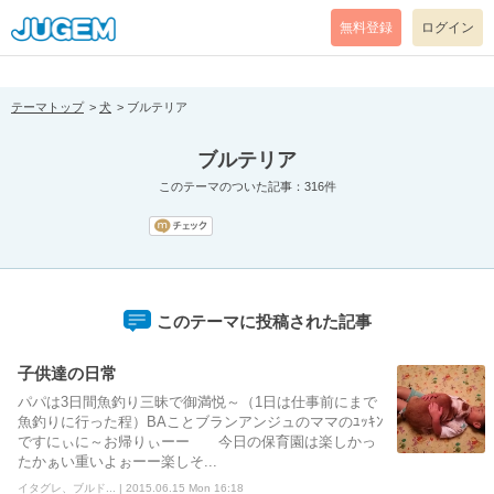
[pear_error: message="Success" code=0 mode=return level=notice
prefix="" info=""]
無料登録
ログイン
テーマトップ
犬
ブルテリア
ブルテリア
このテーマのついた記事：316件
このテーマに投稿された記事
子供達の日常
パパは3日間魚釣り三昧で御満悦～（1日は仕事前にまで
魚釣りに行った程）BAことブランアンジュのママのﾕｯｷﾝ
ですにぃに～お帰りぃーー 今日の保育園は楽しかっ
たかぁい重いよぉーー楽しそ...
イタグレ、ブルド... | 2015.06.15 Mon 16:18