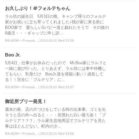
お久しぶり！＠フォルテちゃん
ラル坊の誕生日 5月3日の晩、キャンプ帰りのフォルテ
家がお祝いに立ち寄ってくれました♪我が家に来る前に
BOO家で 愛らしい5パピー達と戯れたそうで その後の
8歳児・・・ギャップに申し訳...
RALBOW + Pi-nosuk... | 2013.05.01 Wed 23:58
Boo Jr.
5月4日、仕事がお休みだったので Mr.Boo家にラルフと
一緒に遊び行った。とりあえず、ラル坊には車中待機し
てもらい、乳母だけ BooJr.達を堪能♪凄い！成長して
る！！完全に「ブルテリア」に...
RALBOW + Pi-nosuk... | 2013.05.01 Wed 23:57
御近所ブリー発見！
週末の夜、店の片づけをしている時の出来事。ゴミを出
そうと店の外へ出ると・・・見慣れた白い後ろ姿！「ブ
ルテリア？？？」ラル家生息地周辺でブルテリアを見た
事はほとんどない。町内の少...
RALBOW + Pi-nosuk... | 2013.05.01 Wed 23:56