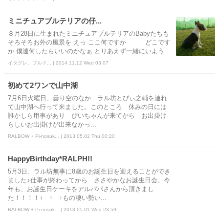
ミニチュアブルテリアの仔...
８月28日に生まれたミニチュアブルテリアのBabyたちも
そろそろお外の風景を えっ ここ何ですか どこです
か 僕達何したらいいのかなぁ とりあえず一緒にいよう ...
イタグレ、ブルド... | 2014.11.12 Wed 03:07
初めて2ワンで山中湖
7月6日火曜日、曇り空のなか ラル坊とぴぃ之輔を連れ
て山中湖へ行って来ました。このところ 休みの日には
誰かしら用事があり ぴいちゃんが来てから お出掛け
らしいお出掛けが出来なかっ...
RALBOW + Pi-nosuk... | 2013.05.02 Thu 00:20
HappyBirthday*RALPH!!
5月3日、ラル坊無事に8歳のお誕生日を迎えることができ
ました♪仕事が終わってから ささやかなお誕生日会。今
年も、お誕生日ケーキをアルパパさんから頂きまし
た！！！！↑ ↑ ↑もの凄い勢い...
RALBOW + Pi-nosuk... | 2013.05.01 Wed 23:59