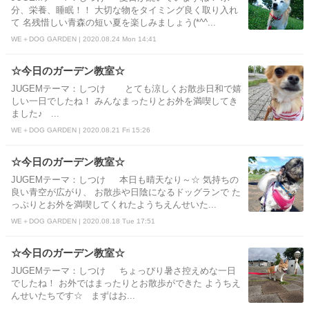
分、栄養、睡眠！！ 大切な物をタイミング良く取り入れ
て 名残惜しい青森の短い夏を楽しみましょう(*^^...
WE＋DOG GARDEN | 2020.08.24 Mon 14:41
☆今日のガーデン教室☆
JUGEMテーマ：しつけ とても涼しくお散歩日和で嬉
しい一日でしたね！ みんなまったりとお外を満喫してき
ました♪ ...
WE＋DOG GARDEN | 2020.08.21 Fri 15:26
☆今日のガーデン教室☆
JUGEMテーマ：しつけ 本日も晴天なり～☆ 気持ちの
良い青空が広がり、 お散歩や日陰になるドッグランで た
っぷりとお外を満喫してくれたようちえんせいた...
WE＋DOG GARDEN | 2020.08.18 Tue 17:51
☆今日のガーデン教室☆
JUGEMテーマ：しつけ ちょっぴり暑さ控えめな一日
でしたね！ お外ではまったりとお散歩ができた ようちえ
んせいたちです☆ まずはお...