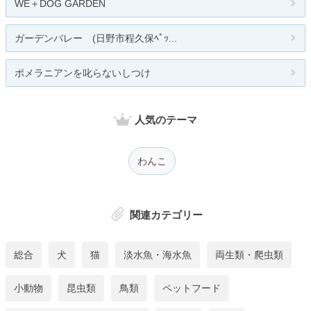
WE＋DOG GARDEN
ガーデンバレー (日野市程久保ﾍﾟｯ...
ポメラニアンを叱らないしつけ
人気のテーマ
わんこ
関連カテゴリー
総合
犬
猫
淡水魚・海水魚
両生類・爬虫類
小動物
昆虫類
鳥類
ペットフード