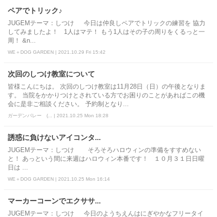
ペアでトリック♪
JUGEMテーマ：しつけ 今日は仲良しペアでトリックの練習を 協力
してみましたよ！ 1人はマテ！ もう1人はその子の周りをくるっと一
周！ &n...
WE＋DOG GARDEN | 2021.10.29 Fri 15:42
次回のしつけ教室について
皆様こんにちは。 次回のしつけ教室は11月28日（日）の午後となりま
す。 当院をかかりつけとされている方でお困りのことがあればこの機
会に是非ご相談ください。 予約制となり...
ガーデンバレー (... | 2021.10.25 Mon 18:28
誘惑に負けないアイコンタ...
JUGEMテーマ：しつけ そろそろハロウィンの準備をすすめない
と！ あっという間に来週はハロウィン本番です！ １０月３１日日曜
日は ...
WE＋DOG GARDEN | 2021.10.25 Mon 16:14
マーカーコーンでエクササ...
JUGEMテーマ：しつけ 今日のようちえんはにぎやかなフリータイ