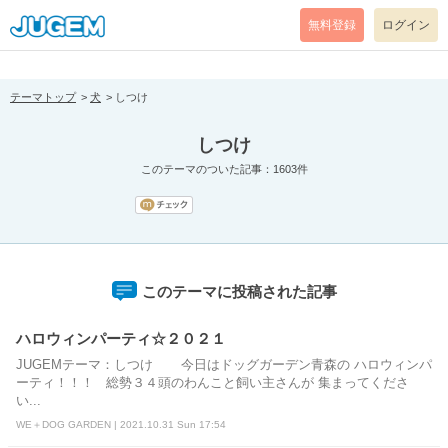
[pear_error: message="Success" code=0 mode=return level=notice
prefix="" info=""]
無料登録
ログイン
テーマトップ
犬
しつけ
しつけ
このテーマのついた記事：1603件
このテーマに投稿された記事
ハロウィンパーティ☆２０２１
JUGEMテーマ：しつけ 今日はドッグガーデン青森の ハロウィンパ
ーティ！！！ 総勢３４頭のわんこと飼い主さんが 集まってくださ
い...
WE＋DOG GARDEN | 2021.10.31 Sun 17:54