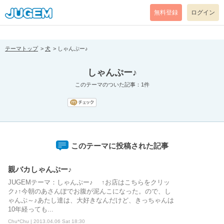
[pear_error: message="Success" code=0 mode=return level=notice
prefix="" info=""]
無料登録
ログイン
テーマトップ
犬
しゃんぷー♪
しゃんぷー♪
このテーマのついた記事：1件
このテーマに投稿された記事
親バカしゃんぷー♪
JUGEMテーマ：しゃんぷー♪ ↑お店はこちらをクリッ
ク♪↑今朝のあさんぽでお腹が泥んこになった。ので、し
ゃんぷ～♪あたし達は、大好きなんだけど、きっちゃんは
10年経っても...
Chu*Chu | 2013.04.06 Sat 18:30