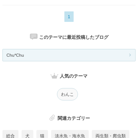
1
このテーマに最近投稿したブログ
Chu*Chu
人気のテーマ
わんこ
関連カテゴリー
総合
犬
猫
淡水魚・海水魚
両生類・爬虫類