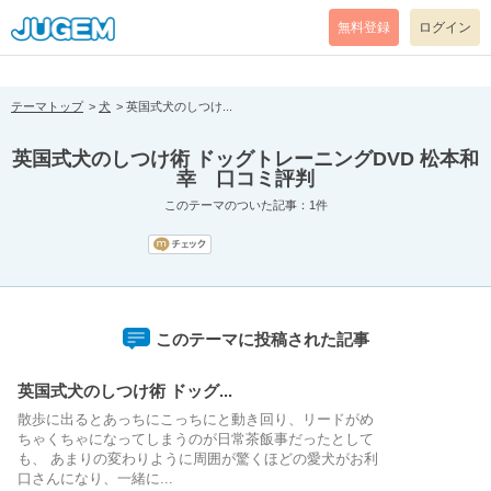
[pear_error: message="Success" code=0 mode=return level=notice
prefix="" info=""]
無料登録
ログイン
テーマトップ
犬
英国式犬のしつけ...
英国式犬のしつけ術 ドッグトレーニングDVD 松本和
幸 口コミ評判
このテーマのついた記事：1件
このテーマに投稿された記事
英国式犬のしつけ術 ドッグ...
散歩に出るとあっちにこっちにと動き回り、リードがめ
ちゃくちゃになってしまうのが日常茶飯事だったとして
も、 あまりの変わりように周囲が驚くほどの愛犬がお利
口さんになり、一緒に...