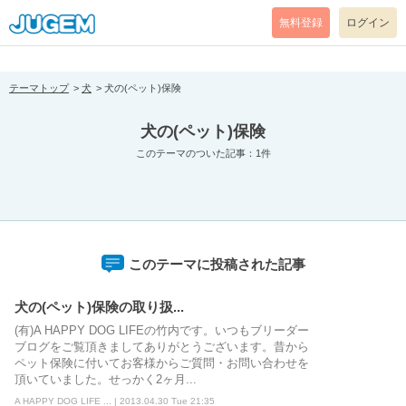
[pear_error: message="Success" code=0 mode=return level=notice
prefix="" info=""]
無料登録
ログイン
テーマトップ
犬
犬の(ペット)保険
犬の(ペット)保険
このテーマのついた記事：1件
このテーマに投稿された記事
犬の(ペット)保険の取り扱...
(有)A HAPPY DOG LIFEの竹内です。いつもブリーダー
ブログをご覧頂きましてありがとうございます。昔から
ペット保険に付いてお客様からご質問・お問い合わせを
頂いていました。せっかく2ヶ月...
A HAPPY DOG LIFE ... | 2013.04.30 Tue 21:35