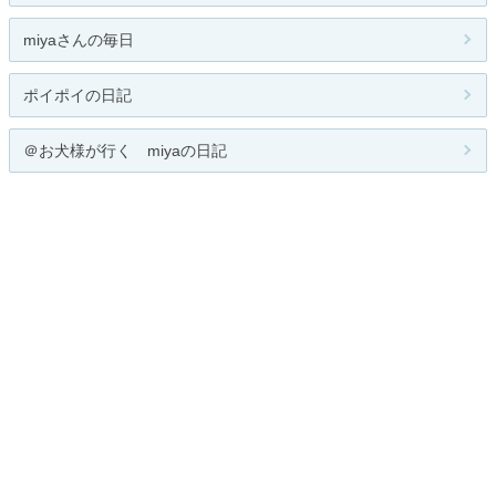
miyaさんの毎日
ポイポイの日記
＠お犬様が行く miyaの日記
人気のテーマ
わんこ
関連カテゴリー
総合
犬
猫
淡水魚・海水魚
両生類・爬虫類
小動物
昆虫類
鳥類
ペットフード