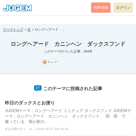
[pear_error: message="Success" code=0 mode=return level=notice
prefix="" info=""]
無料登録
ログイン
テーマトップ
犬
ロングヘアード ...
ロングヘアード カニンヘン ダックスフンド
このテーマのついた記事：404件
このテーマに投稿された記事
昨日のダックスとお便り
JUGEMテーマ：ロングヘアード ミニチュア ダックスフンド JUGEMテ
ーマ：ロングヘアード カニンヘン ダックスフンド 雨 雨 で、
腐っている 我が家の...
＠お犬様が行く m... | 2026.06.27 Sat 09:36