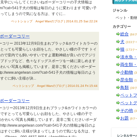
ひ見学にいらしてくださいねボーダーコリーの子犬情報は
lwan.com/?cat=541子犬の情報は毎日のように変わります 可愛い子
ジャンル
ってしまうので気になる方は、すぐに...
ペット・動
ペットショップ Angel Wanのブログ | 2014.01.25 Sat 22:24
カテゴリー
総合
(84
ボーダーコリー
犬
(333テ
ーコリー 2013年12月9日生まれブラック&ホワイトカラーの
猫
とっても可愛らしいお顔をした、やさしい瞳の子です トイ
(173テ
るので室内でも飼いやすいですよ運動神経が良いのでアジリ
淡水魚
ープドッグなど、色々なドッグスポーツを一緒に楽しめます
両生類
かわいい写真も掲載しています。是非ご覧くださいボーダー
小動物
//www.angelwan.com/?cat=541子犬の情報は毎日のよう
(
ぐに飼い主様が決...
昆虫類
(
ペットショップ Angel Wanのブログ | 2014.01.24 Fri 15:44
鳥類
(39
ペット
ボーダーコリー
ペット
ーコリー2013年12月9日生まれブラック&ホワイトカラーの
その他
(
子ですとっても可愛らしいお顔をした、やさしい瞳の子で
お題
(8テ
のかわいい写真も掲載しています。是非ご覧くださいボーダ
://www.angelwan.com/?cat=541子犬の情報は毎日のよ
子はすぐに飼い主様が決まってしまうので気になる方は、す
レンタルサーバー