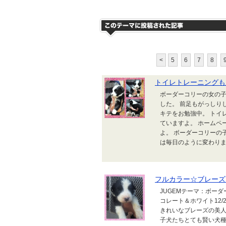
<
5
6
7
8
トイレトレーニングも
ボーダーコリーの女の子が
した。 前足もがっしり
キテをお勉強中。 トイ
ていますよ。 ホームペ
よ。 ボーダーコリーの子犬情報は
は毎日のように変わりま
フルカラー☆ブレーズ
JUGEMテーマ：ボーダ
コレート＆ホワイト12
きれいなブレーズの美
子犬たちとても賢い犬