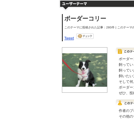
ボーダーコリー
このテーマに投稿された記事：280件 | このテーマの
Tweet
ボーダー
飼ってい
飼ってい
飼いたい
そして何
ボーダー
ぜひ、投
作者のブ
その他の