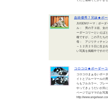
ぐにご連絡くださいませ iP
血統優秀７兄妹★ボー
JUGEMテーマ：ボー
ル： 男の子３頭、女
ーダーコリーといえば
種ですが、この子たち
母： アジリティチャ
～１２月２５日に生ま
い写真を掲載中ですので
コロコロ★ボーダーコ
コロコロまぁるいボーダ
イトとブルーマールの男
らもフルカラー、ブレー
やってきょうだいが共に
ページではママのお写真
http://www.angel