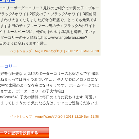
ーコリー
ダーコリーボーダーコリー７兄妹のご紹介です男の子：ブルー
&ホワイト2頭女の子：ブラック&ホワイト3頭前回
とまわり大きくなりました好奇心旺盛で、とっても元気です
ますよ男の子：ブルーマール男の子：ブラック&ホワイト
イトホームページに、他のかわいいお写真を掲載していま
リーの子犬情報はhttp://www.angelwan.com/?
毎日のように変わります可愛...
ペットショップ Angel Wanのブログ | 2013.12.30 Mon 20:19
ーコリー
好奇心旺盛な 元気印のボーダーコリーのお嬢さんです 撮影
ねまわっては時々つまづいて…。 そんな姿にメロメロにな
の中で太陽のような存在になりそうです。 ホームページでは
ますよ。 ボーダーコリーの子犬情報は
wan.com/?cat=541 子犬の情報は毎日のように変わります 可愛い
まってしまうので 気になる方は、すぐにご連絡くださいま
ペットショップ Angel Wanのブログ | 2013.12.29 Sun 21:58