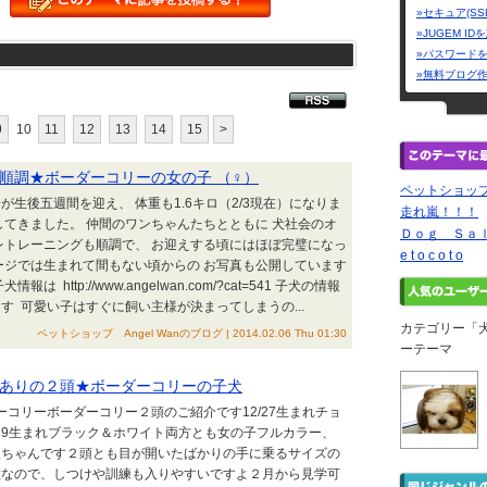
»セキュア(SS
»JUGEM I
»パスワード
»無料ブログ
9
10
11
12
13
14
15
>
順調★ボーダーコリーの女の子 （♀）
ペットショップ 
生後五週間を迎え、 体重も1.6キロ（2/3現在）になりま
走れ嵐！！！
してきました。 仲間のワンちゃんたちとともに 犬社会のオ
Ｄｏｇ Ｓａ
レトレーニングも順調で、 お迎えする頃にはほぼ完璧になっ
e t o c o t o
ージでは生まれて間もない頃からの お写真も公開しています
 http://www.angelwan.com/?cat=541 子犬の情報
す 可愛い子はすぐに飼い主様が決まってしまうの...
カテゴリー「
ペットショップ Angel Wanのブログ | 2014.02.06 Thu 01:30
ーテーマ
ありの２頭★ボーダーコリーの子犬
ーコリーボーダーコリー２頭のご紹介です12/27生まれチョ
/29生まれブラック＆ホワイト両方とも女の子フルカラー、
人ちゃんです２頭とも目が開いたばかりの手に乗るサイズの
種なので、しつけや訓練も入りやすいですよ２月から見学可