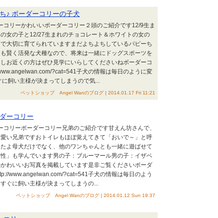
ち♪ ボーダーコリーの子犬
ダーコリーかわいいボーダーコリー２頭のご紹介です12/9生ま
の女の子と12/27生まれのチョコレート＆ホワイトの女の
内で大切に育てられていますまだよちよちしているパピーち
ても賢く活発な犬種なので、将来は一緒にドッグスポーツを
なしお近くの方はぜひ見学にいらしてくださいねボーダーコ
www.angelwan.com/?cat=541子犬の情報は毎日のように変
に飼い主様が決まってしまうので気...
ペットショップ Angel Wanのブログ | 2014.01.17 Fri 11:21
ダーコリー
ダーコリーボーダーコリー兄弟のご紹介です甘えん坊さんで、
可愛い兄弟ですおトイレもほぼ覚えてきて「おいで～」と呼
したよ母犬だけでなく、他のワンちゃんとも一緒に遊ばせて
交性」も学んでいます男の子：ブルーマール男の子：イザベ
のかわいいお写真を掲載しています是非ご覧くださいボーダ
//www.angelwan.com/?cat=541子犬の情報は毎日のよう
すぐに飼い主様が決まってしまうの...
ペットショップ Angel Wanのブログ | 2014.01.12 Sun 19:37