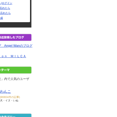
L)ログイン
Dを忘れたら
を忘れたら
作成
Angel Wanのブログ
ｌｏｎ ＭＩＬＣＡ
犬」内で人気のユーザ
わんこ
(96804件の記事)
犬・イヌ・いぬ