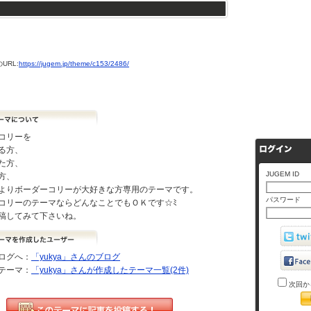
URL:
https://jugem.jp/theme/c153/2486/
コリーを
る方、
た方、
JUGEM ID
方、
よりボーダーコリーが大好きな方専用のテーマです。
パスワード
コリーのテーマならどんなことでもＯＫです☆ﾐ
稿してみて下さいね。
ログへ：
「yukya」さんのブログ
テーマ：
「yukya」さんが作成したテーマ一覧(2件)
次回か