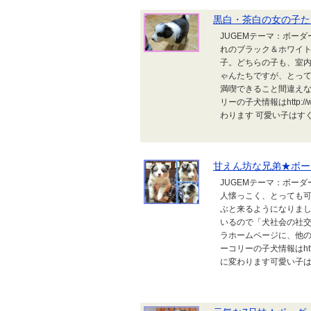
黒白・茶白の女の子た
JUGEMテーマ：ボー
れのブラック＆ホワイト
子。どちらの子も、室
ゃんたちですが、とっ
満喫できること間違え
リーの子犬情報はhttp://
わります 可愛い子はすぐ
甘えん坊な兄弟★ボー
JUGEMテーマ：ボー
人懐っこく、とっても
ぶと来るようになりま
いるので「犬社会の社
ラホームページに、他
ーコリーの子犬情報はhttp:
に変わります可愛い子は