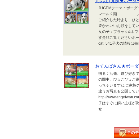
元気な7兄妹★ボーダ
JUGEMテーマ：ボー
マール２頭 ブラック
ご紹介した時より、ひ
皆かわいいお顔をしてい
女の子：ブラック&ホワ
す是非ご覧くださいボーダーコ
cat=541子犬の情報は
おてんばさん★ボーダ
明るく活発、遊び好きで
の間中、ぴょこぴょこ跳
っちゃいますね ご家族
違うお写真も公開してい
http://www.angel
子はすぐに飼い主様が決
せ ...