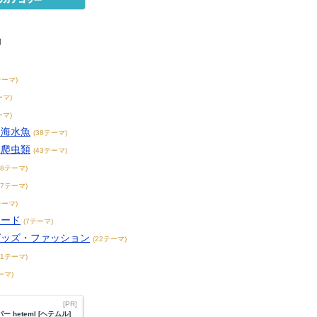
物
テーマ)
ーマ)
ーマ)
・海水魚
(38テーマ)
・爬虫類
(43テーマ)
38テーマ)
17テーマ)
テーマ)
フード
(7テーマ)
グッズ・ファッション
(22テーマ)
31テーマ)
ーマ)
[PR]
 heteml [ヘテムル]