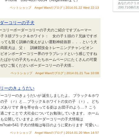
hone 090-4837-8654（AngelWanまで）
あなたのクリ
200.71G
ペットショップ Angel Wanのブログ | 2014.01.22 Wed 22:13
ダーコリーの子犬
ダーコリーボーダーコリーの子犬のご紹介ですブルーマー
の子３頭ブラック＆ホワイト： 女の子１頭の７兄妹ですボ
とっても賢く訓練の覚えがよい運動神経抜群．．．という犬
の両親犬は、父： 訓練競技会トレーニングチャンピオン
ンピオンボーダーコリー界のサラブレッドという感じですね
れたばかりの子犬ちゃんたちホームページにたくさんの可愛
ぜひご覧くださいボーダーコリーの子犬情...
ペットショップ Angel Wanのブログ | 2014.01.21 Tue 10:08
リーのきょうだい
ーコリーのきょうだいが 誕生しましたよ。 ブラック＆ホワ
の子 （♂）と… ブラック＆ホワイトの女の子 （♀）。 どち
ズありです 身を寄せ合ってる姿は お団子のよう…？ こう
過ごすことで 犬社会についてお勉強していきます。 ホーム
も公開していますよ ボーダーコリーの子犬情報は
wan.com/?cat=541 子犬の情報は毎日のように変わります 可愛い...
ペットショップ Angel Wanのブログ | 2014.01.20 Mon 14:57