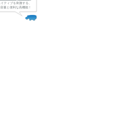
エイティブを刺激する、
Bの大容量と便利な高機能！