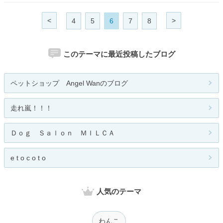
<
>
4
5
6
7
8
このテーマに最近投稿したブログ
ペットショップ Angel Wanのブログ
走れ嵐！！！
Ｄｏｇ Ｓａｌｏｎ ＭＩＬＣＡ
e t o c o t o
人気のテーマ
わんこ