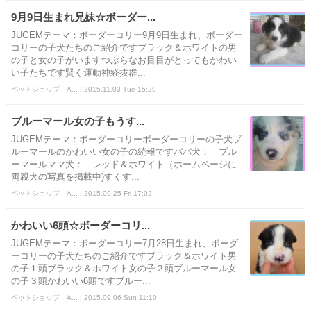
9月9日生まれ兄妹☆ボーダー...
JUGEMテーマ：ボーダーコリー9月9日生まれ、ボーダー
コリーの子犬たちのご紹介ですブラック＆ホワイトの男
の子と女の子がいますつぶらなお目目がとってもかわい
い子たちです賢く運動神経抜群...
ペットショップ A... | 2015.11.03 Tue 15:29
ブルーマール女の子もうす...
JUGEMテーマ：ボーダーコリーボーダーコリーの子犬ブ
ルーマールのかわいい女の子の続報ですパパ犬： ブル
ーマールママ犬： レッド＆ホワイト（ホームページに
両親犬の写真を掲載中)すくす...
ペットショップ A... | 2015.09.25 Fri 17:02
かわいい6頭☆ボーダーコリ...
JUGEMテーマ：ボーダーコリー7月28日生まれ、ボーダ
ーコリーの子犬たちのご紹介ですブラック＆ホワイト男
の子１頭ブラック＆ホワイト女の子２頭ブルーマール女
の子３頭かわいい6頭ですブルー...
ペットショップ A... | 2015.09.06 Sun 11:10