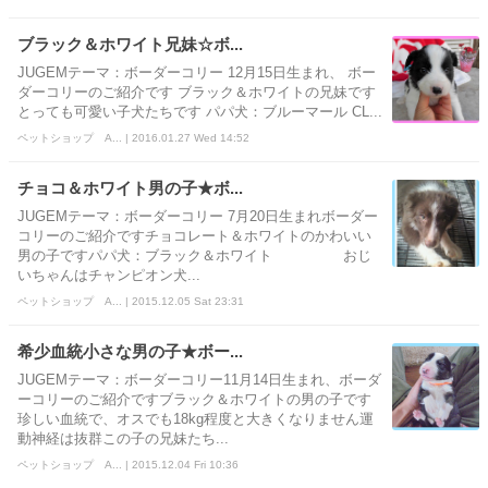
ブラック＆ホワイト兄妹☆ボ...
JUGEMテーマ：ボーダーコリー 12月15日生まれ、 ボー
ダーコリーのご紹介です ブラック＆ホワイトの兄妹です
とっても可愛い子犬たちです パパ犬：ブルーマール CL...
ペットショップ A... | 2016.01.27 Wed 14:52
チョコ＆ホワイト男の子★ボ...
JUGEMテーマ：ボーダーコリー 7月20日生まれボーダー
コリーのご紹介ですチョコレート＆ホワイトのかわいい
男の子ですパパ犬：ブラック＆ホワイト おじ
いちゃんはチャンピオン犬...
ペットショップ A... | 2015.12.05 Sat 23:31
希少血統小さな男の子★ボー...
JUGEMテーマ：ボーダーコリー11月14日生まれ、ボーダ
ーコリーのご紹介ですブラック＆ホワイトの男の子です
珍しい血統で、オスでも18kg程度と大きくなりません運
動神経は抜群この子の兄妹たち...
ペットショップ A... | 2015.12.04 Fri 10:36