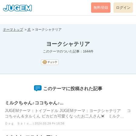
[pear_error: message="Success" code=0 mode=return level=notice
prefix="" info=""]
無料登録
ログイン
テーマトップ
犬
ヨークシャテリア
ヨークシャテリア
このテーマのついた記事：1644件
このテーマに投稿された記事
ミルクちゃん♪ココちゃん♪...
JUGEMテーマ：トイプードル JUGEMテーマ：ヨークシャテリア コ
コちゃん＆タルくん ピカピカ可愛くなったお二人さん💓 ミルク...
Ｄｏｇ Ｓａｌｏ... | 2024.03.29 Fri 16:58