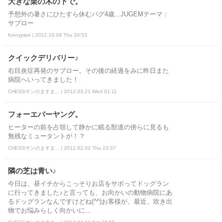
大きな栗の木の下で。
予想外の暑さにひたすら休むパグ4歳...JUGEMテーマ：
サブロー
funnypipe | 2012.10.04 Thu 20:53
クイックデリバリー♪
右目炎症再発のサブロー。その後の経過をみに昨日また
病院へいってきました！
CHESSサンのますま... | 2012.03.21 Wed 01:11
フォーエバーヤング。
ヒーターの前を占領して静かに眠る獣達の傍らに見るも
無残なミュータントが！？
CHESSサンのますま... | 2012.02.02 Thu 23:37
隣の芝は青い♪
今日は、昼イチからこっそりお店をサボってドッグラン
に行ってきました♪と言っても、お向かいの動物病院にあ
るドッグランなんですけどね(^^)お客様が、最近、吹き出
物でお悩みらしく向かいに...