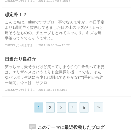
CHESSサンのますま... | 2011.11.02 Wed 15:17
想定外！？
こんにちは、ninoですサブロー事でなんですが、本日予定
より1週間早く抜糸してきました目の上のキズがちょっと
痛そうなものの、チューブもとれてスッキリ。キズも無
事治ってきてるそうですよ...
CHESSサンのますま... | 2011.10.30 Sun 15:27
日当たり良好☆
笑っちゃ可愛そうだけど笑ってしまう(^.^)ご飯食べてる姿
は、エリザベスというよりも金属探知機！？でも、そん
なパラボラ生活にも少しは馴れてきたかな(^^)手術から約
一週間。今日は、サブロ...
CHESSサンのますま... | 2011.10.21 Fri 23:11
>
1
2
3
4
5
このテーマに最近投稿したブログ