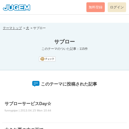
[pear_error: message="Success" code=0 mode=return level=notice
prefix="" info=""]
無料登録
ログイン
テーマトップ
犬
サブロー
サブロー
このテーマのついた記事：115件
このテーマに投稿された記事
サブローサービスDay☆
funnypipe | 2013.04.15 Mon 10:44