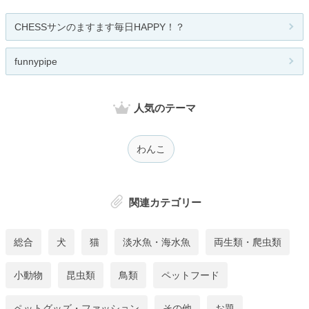
CHESSサンのますます毎日HAPPY！？
funnypipe
人気のテーマ
わんこ
関連カテゴリー
総合
犬
猫
淡水魚・海水魚
両生類・爬虫類
小動物
昆虫類
鳥類
ペットフード
ペットグッズ・ファッション
その他
お題