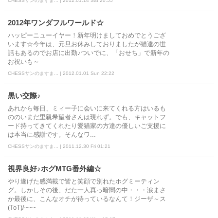
CHESSサンのますま... | 2012.01.14 Sat 20:55
2012年ワンダフルワールド☆
ハッピーニューイヤー！新年明けましておめでとうござ
います☆今年は、元旦お休みしておりましたが猫達の世
話もあるのでお店に出勤♪ついでに、「おせち」で新年の
お祝いも～
CHESSサンのますま... | 2012.01.01 Sun 22:22
黒い交際♪
あれから毎日、ミィー子に会いに来てくれる方はいるも
ののいまだ里親希望者さんは現れず。でも、キャットフ
ード持ってきてくれたり愛猫家の方達の優しいご支援に
は本当に感謝です。そんなワ...
CHESSサンのますま... | 2011.12.30 Fri 01:21
視界良好♪ホグMTG番外編☆
やり遂げた感満載で皆と笑顔で別れたホグミーティン
グ。しかしその後、だた一人真っ暗闇の中・・・涙まさ
か最後に、こんなオチが待っているなんて！ジーザ～ス
(ToT)/~~~