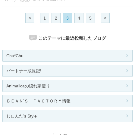
パートナー成長記! | 2013.09.18 Wed 18:01
<
>
1
2
3
4
5
このテーマに最近投稿したブログ
Chu*Chu
パートナー成長記!
Animalicaの隠れ家便り
ＢＥＡＮ’Ｓ ＦＡＣＴＯＲＹ情報
じゅんた’s Style