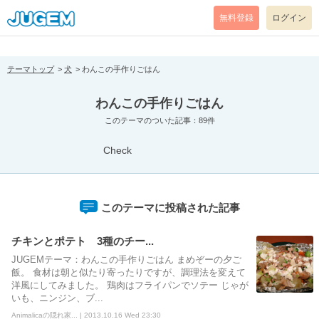
[pear_error: message="Success" code=0 mode=return level=notice
prefix="" info=""]
無料登録
ログイン
テーマトップ
犬
わんこの手作りごはん
わんこの手作りごはん
このテーマのついた記事：89件
Check
このテーマに投稿された記事
チキンとポテト 3種のチー...
JUGEMテーマ：わんこの手作りごはん まめぞーの夕ご
飯。 食材は朝と似たり寄ったりですが、調理法を変えて
洋風にしてみました。 鶏肉はフライパンでソテー じゃが
いも、ニンジン、ブ...
Animalicaの隠れ家... | 2013.10.16 Wed 23:30