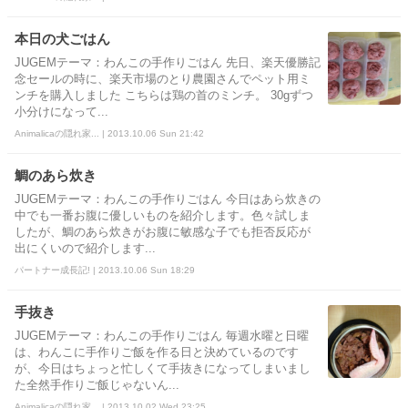
本日の犬ごはん
JUGEMテーマ：わんこの手作りごはん 先日、楽天優勝記
念セールの時に、楽天市場のとり農園さんでペット用ミ
ンチを購入しました こちらは鶏の首のミンチ。 30gずつ
小分けになって...
Animalicaの隠れ家... | 2013.10.06 Sun 21:42
鯛のあら炊き
JUGEMテーマ：わんこの手作りごはん 今日はあら炊きの
中でも一番お腹に優しいものを紹介します。色々試しま
したが、鯛のあら炊きがお腹に敏感な子でも拒否反応が
出にくいので紹介します...
パートナー成長記! | 2013.10.06 Sun 18:29
手抜き
JUGEMテーマ：わんこの手作りごはん 毎週水曜と日曜
は、わんこに手作りご飯を作る日と決めているのです
が、今日はちょっと忙しくて手抜きになってしまいまし
た全然手作りご飯じゃないん...
Animalicaの隠れ家... | 2013.10.02 Wed 23:25