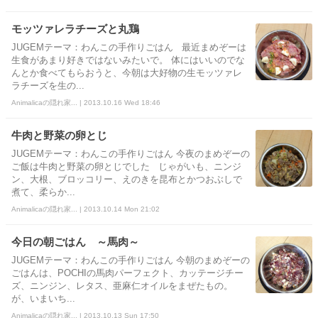
モッツァレラチーズと丸鶏
JUGEMテーマ：わんこの手作りごはん 最近まめぞーは
生食があまり好きではないみたいで。 体にはいいのでな
んとか食べてもらおうと、今朝は大好物の生モッツァレ
ラチーズを生の...
Animalicaの隠れ家... | 2013.10.16 Wed 18:46
牛肉と野菜の卵とじ
JUGEMテーマ：わんこの手作りごはん 今夜のまめぞーの
ご飯は牛肉と野菜の卵とじでした じゃがいも、ニンジ
ン、大根、ブロッコリー、えのきを昆布とかつおぶしで
煮て、柔らか...
Animalicaの隠れ家... | 2013.10.14 Mon 21:02
今日の朝ごはん ～馬肉～
JUGEMテーマ：わんこの手作りごはん 今朝のまめぞーの
ごはんは、POCHIの馬肉パーフェクト、カッテージチー
ズ、ニンジン、レタス、亜麻仁オイルをまぜたもの。
が、いまいち...
Animalicaの隠れ家... | 2013.10.13 Sun 17:50