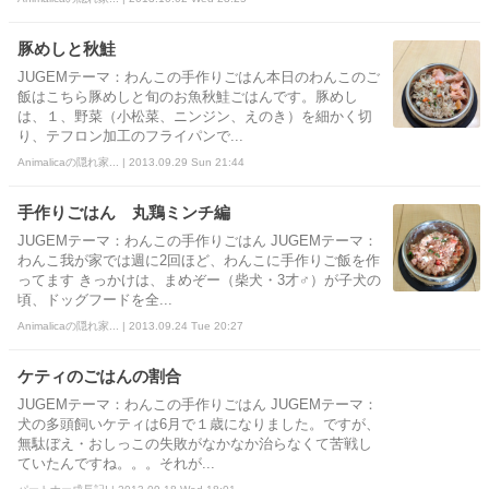
豚めしと秋鮭
JUGEMテーマ：わんこの手作りごはん本日のわんこのご
飯はこちら豚めしと旬のお魚秋鮭ごはんです。豚めし
は、１、野菜（小松菜、ニンジン、えのき）を細かく切
り、テフロン加工のフライパンで...
Animalicaの隠れ家... | 2013.09.29 Sun 21:44
手作りごはん 丸鶏ミンチ編
JUGEMテーマ：わんこの手作りごはん JUGEMテーマ：
わんこ我が家では週に2回ほど、わんこに手作りご飯を作
ってます きっかけは、まめぞー（柴犬・3才♂）が子犬の
頃、ドッグフードを全...
Animalicaの隠れ家... | 2013.09.24 Tue 20:27
ケティのごはんの割合
JUGEMテーマ：わんこの手作りごはん JUGEMテーマ：
犬の多頭飼いケティは6月で１歳になりました。ですが、
無駄ぼえ・おしっこの失敗がなかなか治らなくて苦戦し
ていたんですね。。。それが...