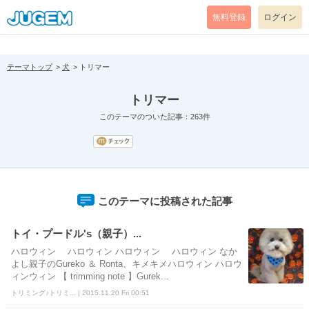
[pear_error: message="Success" code=0 mode=return level=notice
prefix="" info=""]
無料登録
ログイン
テーマトップ
犬
トリマー
トリマー
このテーマのついた記事：263件
このテーマに投稿された記事
トイ・プードル's（親子）...
ハロウィン ハロウィン ハロウィン ハロウィン なか
よし親子のGureko ＆ Ronta、キメキメハロウィン ハロウ
ィンウィン 【 trimming note 】Gurek...
トリミング♪トリミ... | 2015.11.20 Fri 00:51